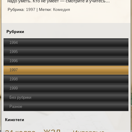
надо уметь. Кто не умеет — смотрите и учитесь…
Рубрика:
1997
|
Метки:
Комедия
Рубрики
1994
1995
1996
1997
1998
1999
Без рубрики
Разное
Кинотеги