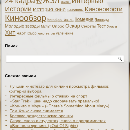
ЖЗЛ
24 кадра
Интервью
TV
Жизнь
Истории
Киноновости
История кино
Киноляпы
Кинообзор
Комедия
Кинофестиваль
Легенды
Оскар
Тест
Молодые звезды
Опрос
Мульт
Секреты
Ужасы
Хит
Чарт
Юмор
увлечение
кинотеатры
Поиск
Свежие записи
Лучший кинотеатр для онлайн просмотра фильмов:
критерии выбора
Интересные фильмы о ставках на спорт
«Star Trek»: шеи надо сворачивать правильно!
«Кое-что о Мэри» («There’s Something About Mary»)
Том Хэнкс снова снимается
Крепкие рождественские орешки
Скоро: снова о студентах, снова о программистах
«Вне поля зрения» («Out Of Sight»)