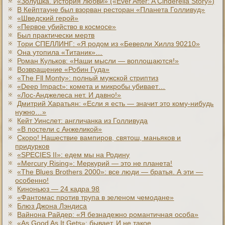
«Золушка. История любви» («Ever After: A Cinderеlla Story»)
В Кейптауне был взорван ресторан «Планета Голливуд»
«Шведский герой»
«Первое убийство в космосе»
Был практически мертв
Тори СПЕЛЛИНГ: «Я родом из «Беверли Хиллз 90210»
Она утопила «Титаник»…
Роман Кульков: «Наши мысли — воплощаются!»
Возвращение «Робин Гуда»
«The Fll Monty»: полный мужской стриптиз
«Deep Impact»: комета и микробы убивает…
«Лос-Анджелеса нет. И давно!»
Дмитрий Харатьян: «Если я есть — значит это кому-нибудь
нужно…»
Кейт Уинслет: англичанка из Голливуда
«В постели с Анжеликой»
Скоро! Нашествие вампиров, святош, маньяков и
придурков
«SPECIES II»: едем мы на Родину
«Mercury Rising»: Меркурий — это не планета!
«The Blues Brothers 2000»: все люди — братья. А эти —
особенно!
Киноньюз — 24 кадра 98
«Фантомас против трупа в зеленом чемодане»
Блюз Джона Лэндиса
Вайнона Райдер: «Я безнадежно романтичная особа»
«As Good As It Gets»: бывает. И не такое