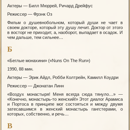
Актеры — Билл Мюррей, Ричард Дрейфус
Режиссер — Фрэнк Оз
Фильм о душевнобольном, который души не чает в
своем докторе, который эту душу лечит. Доктор от этого
в восторг не приходит, а, наоборот, выпадает в осадок. И
чем дальше, тем сильнее…
Б
«Беглые монахини» («Nuns On The Run»)
1990, 88 мин.
Актеры — Эрик Айдл, Робби Колтрейн, Камилл Коудри
Режиссер — Джонатан Линн
«Воздух монастыря! Меня всегда сюда тянуло…» —
«Конечно, монастырь-то женский!» Этот диалог Арамиса
и Портоса в принципе мог состояться и между двумя
затесавшимся в женский монастырь гангстерами, о
которых, собственно, и речь…
В