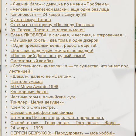
«Лишний багаж»: девушка по имени «Проблема»
«Человек в железной маске»: еще один без лица
Киноновости — 24 кадра в секунду 98
Суета вокруг Титана
Ответы на викторину «По следу Тарзана»
Ах, Тарзан, Тарзан, не тарзань меня!
Елена ЯКОВЛЕВА: и сильная, и честная, и откровенная…
«Мышиная охота»: два тома и один джерри
«Один прекрасный день»: радость еще та!..
«Большие надежды»: мечтать не вредно!
«Последний Дон»: он трудный самый
Смертельный комбат
«Собственность дьявола»: я — то существо, что живет под
лестницей»
«Шакал»: далеко не «Святой»…
Пантеон ужасов
MTV Movie Awards 1998
Кошмарные факты
Частные горы и альпийские луга
Триллер «Целуя девушек»
Кое-что о Сильвестре…
Самый спецэффектный фильм
«Томагавк Пикчерз» продолжает представлять
Святой: он же — Гоша, он же — Гога, он же — Жора…
24 кадра… 1998
СЕРГЕЙ БЕЗРУКОВ: «Пародировать — мое хобби!»