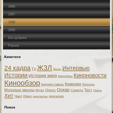
1996
1997
1998
1999
Без рубрики
Разное
Кинотеги
ЖЗЛ
24 кадра
Интервью
TV
Жизнь
Истории
Киноновости
История кино
Киноляпы
Кинообзор
Комедия
Кинофестиваль
Легенды
Оскар
Тест
Молодые звезды
Опрос
Мульт
Секреты
Ужасы
Хит
Чарт
Юмор
увлечение
кинотеатры
Поиск