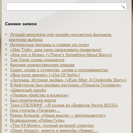
Свежие записи
Лучший кинотеатр для онлайн просмотра фильмов:
критерии выбора
Интересные фильмы о ставках на спорт
«Star Trek»: шеи надо сворачивать правильно!
«Кое-что о Мэри» («There’s Something About Mary»)
Том Хэнкс снова снимается
Крепкие рождественские орешки
Скоро: снова о студентах, снова о программистах
«Вне поля зрения» («Out Of Sight»)
«Золушка. История любви» («Ever After: A Cinderеlla Story»)
В Кейптауне был взорван ресторан «Планета Голливуд»
«Шведский герой»
«Первое убийство в космосе»
Был практически мертв
Тори СПЕЛЛИНГ: «Я родом из «Беверли Хиллз 90210»
Она утопила «Титаник»…
Роман Кульков: «Наши мысли — воплощаются!»
Возвращение «Робин Гуда»
«The Fll Monty»: полный мужской стриптиз
«Deep Impact»: комета и микробы убивает…