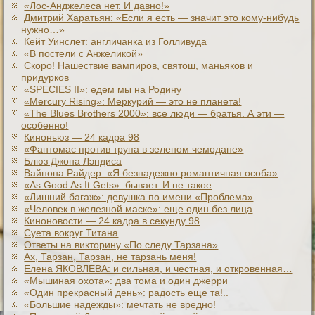
«Лос-Анджелеса нет. И давно!»
Дмитрий Харатьян: «Если я есть — значит это кому-нибудь
нужно…»
Кейт Уинслет: англичанка из Голливуда
«В постели с Анжеликой»
Скоро! Нашествие вампиров, святош, маньяков и
придурков
«SPECIES II»: едем мы на Родину
«Mercury Rising»: Меркурий — это не планета!
«The Blues Brothers 2000»: все люди — братья. А эти —
особенно!
Киноньюз — 24 кадра 98
«Фантомас против трупа в зеленом чемодане»
Блюз Джона Лэндиса
Вайнона Райдер: «Я безнадежно романтичная особа»
«As Good As It Gets»: бывает. И не такое
«Лишний багаж»: девушка по имени «Проблема»
«Человек в железной маске»: еще один без лица
Киноновости — 24 кадра в секунду 98
Суета вокруг Титана
Ответы на викторину «По следу Тарзана»
Ах, Тарзан, Тарзан, не тарзань меня!
Елена ЯКОВЛЕВА: и сильная, и честная, и откровенная…
«Мышиная охота»: два тома и один джерри
«Один прекрасный день»: радость еще та!..
«Большие надежды»: мечтать не вредно!