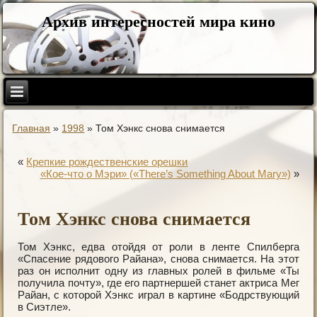
Архив интересностей мира кино
Главная
»
1998
»
Том Хэнкс снова снимается
«
Крепкие рождественские орешки
«Кое-что о Мэри» («There’s Something About Mary»)
»
Том Хэнкс снова снимается
Том Хэнкс, едва отойдя от роли в ленте Спилберга
«Спасение рядового Райана», снова снимается. На этот
раз он исполнит одну из главных ролей в фильме «Ты
получила почту», где его партнершей станет актриса Мег
Райан, с которой Хэнкс играл в картине «Бодрствующий
в Сиэтле».