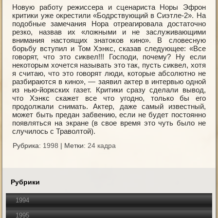
Новую работу режиссера и сценариста Норы Эфрон
критики уже окрестили «Бодрствующий в Сиэтле-2». На
подобные замечания Нора отреагировала достаточно
резко, назвав их «ложными и не заслуживающими
внимания настоящих знатоков кино». В словесную
борьбу вступил и Том Хэнкс, сказав следующее: «Все
говорят, что это сиквел!!! Господи, почему? Ну если
некоторым хочется называть это так, пусть сиквел, хотя
я считаю, что это говорят люди, которые абсолютно не
разбираются в кино», — заявил актер в интервью одной
из нью-йоркских газет. Критики сразу сделали вывод,
что Хэнкс скажет все что угодно, только бы его
продолжали снимать. Актер, даже самый известный,
может быть предан забвению, если не будет постоянно
появляться на экране (в свое время это чуть было не
случилось с Траволтой).
Рубрика:
1998
|
Метки:
24 кадра
Рубрики
1994
1995