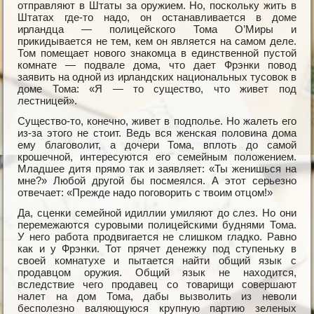
отправляют в Штаты за оружием. Но, поскольку жить в
Штатах где-то надо, он останавливается в доме
ирландца — полицейского Тома О’Миры и
прикидывается не тем, кем он является на самом деле.
Том помещает нового знакомца в единственной пустой
комнате — подвале дома, что дает Фрэнки повод
заявить на одной из ирландских национальных тусовок в
доме Тома: «Я — то существо, что живет под
лестницей».
Существо-то, конечно, живет в подполье. Но жалеть его
из-за этого не стоит. Ведь вся женская половина дома
ему благоволит, а дочери Тома, вплоть до самой
крошечной, интересуются его семейным положением.
Младшее дитя прямо так и заявляет: «Ты женишься на
мне?» Любой другой бы посмеялся. А этот серьезно
отвечает: «Прежде надо поговорить с твоим отцом!»
Да, сценки семейной идиллии умиляют до слез. Но они
перемежаются суровыми полицейскими буднями Тома.
У него работа продвигается не слишком гладко. Равно
как и у Фрэнки. Тот прячет денежку под ступеньку в
своей комнатухе и пытается найти общий язык с
продавцом оружия. Общий язык не находится,
вследствие чего продавец со товарищи совершают
налет на дом Тома, дабы вызволить из неволи
бесполезно валяющуюся крупную партию зеленых