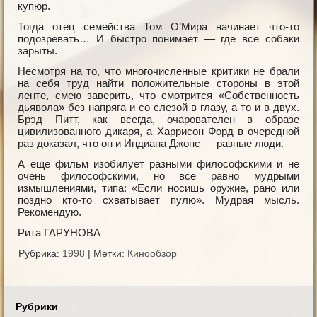
купюр.
Тогда отец семейства Том О’Мира начинает что-то
подозревать… И быстро понимает — где все собаки
зарыты.
Несмотря на то, что многочисленные критики не брали
на себя труд найти положительные стороны в этой
ленте, смею заверить, что смотрится «Собственность
дьявола» без напряга и со слезой в глазу, а то и в двух.
Брэд Питт, как всегда, очарователен в образе
цивилизованного дикаря, а Харрисон Форд в очередной
раз доказал, что он и Индиана Джонс — разные люди.
А еще фильм изобилует разными философскими и не
очень философскими, но все равно мудрыми
измышлениями, типа: «Если носишь оружие, рано или
поздно кто-то схватывает пулю». Мудрая мысль.
Рекомендую.
Рита ГАРУНОВА
Рубрика:
1998
|
Метки:
Кинообзор
Рубрики