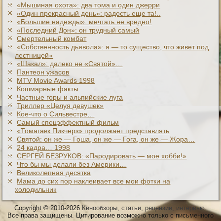
«Мышиная охота»: два тома и один джерри
«Один прекрасный день»: радость еще та!..
«Большие надежды»: мечтать не вредно!
«Последний Дон»: он трудный самый
Смертельный комбат
«Собственность дьявола»: я — то существо, что живет под
лестницей»
«Шакал»: далеко не «Святой»…
Пантеон ужасов
MTV Movie Awards 1998
Кошмарные факты
Частные горы и альпийские луга
Триллер «Целуя девушек»
Кое-что о Сильвестре…
Самый спецэффектный фильм
«Томагавк Пикчерз» продолжает представлять
Святой: он же — Гоша, он же — Гога, он же — Жора…
24 кадра… 1998
СЕРГЕЙ БЕЗРУКОВ: «Пародировать — мое хобби!»
Что бы мы делали без Америки…
Великолепная десятка
Мама до сих пор наклеивает все мои фотки на
холодильник
Copyright © 2010-2026
Кинообзоры, статьи, рецензии, интервью
.
Все права защищены. Цитирование возможно только с письменного