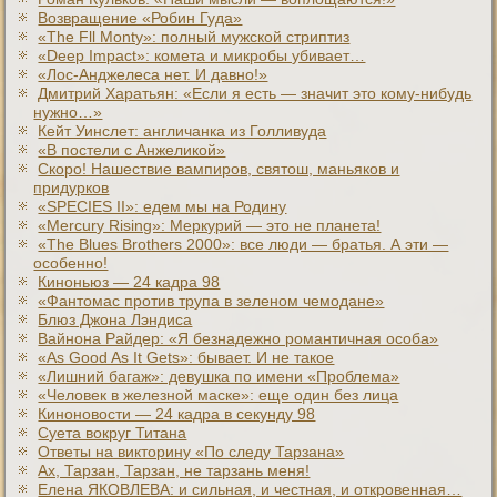
Возвращение «Робин Гуда»
«The Fll Monty»: полный мужской стриптиз
«Deep Impact»: комета и микробы убивает…
«Лос-Анджелеса нет. И давно!»
Дмитрий Харатьян: «Если я есть — значит это кому-нибудь
нужно…»
Кейт Уинслет: англичанка из Голливуда
«В постели с Анжеликой»
Скоро! Нашествие вампиров, святош, маньяков и
придурков
«SPECIES II»: едем мы на Родину
«Mercury Rising»: Меркурий — это не планета!
«The Blues Brothers 2000»: все люди — братья. А эти —
особенно!
Киноньюз — 24 кадра 98
«Фантомас против трупа в зеленом чемодане»
Блюз Джона Лэндиса
Вайнона Райдер: «Я безнадежно романтичная особа»
«As Good As It Gets»: бывает. И не такое
«Лишний багаж»: девушка по имени «Проблема»
«Человек в железной маске»: еще один без лица
Киноновости — 24 кадра в секунду 98
Суета вокруг Титана
Ответы на викторину «По следу Тарзана»
Ах, Тарзан, Тарзан, не тарзань меня!
Елена ЯКОВЛЕВА: и сильная, и честная, и откровенная…