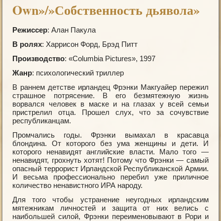
Own»/»Собственность дьявола»
Режиссер
: Алан Пакула
В ролях
: Харрисон Форд, Брэд Питт
Производство
: «Columbia Рictures», 1997
Жанр
: психологический триллер
В раннем детстве ирландец Фрэнки Макгуайер пережил
страшное потрясение. В его безмятежную жизнь
ворвался человек в маске и на глазах у всей семьи
пристрелил отца. Прошел слух, что за сочувствие
республиканцам.
Промчались годы. Фрэнки вымахал в красавца
блондина. От которого без ума женщины и дети. И
которого ненавидят английские власти. Мало того —
ненавидят, грохнуть хотят! Потому что Фрэнки — самый
опасный террорист Ирландской Республиканской Армии.
И весьма профессионально перебил уже приличное
количество ненавистного ИРА народу.
Для того чтобы устранение неугодных ирландским
мятежникам личностей и защита от них велись с
наибольшей силой, Фрэнки переименовывают в Рори и