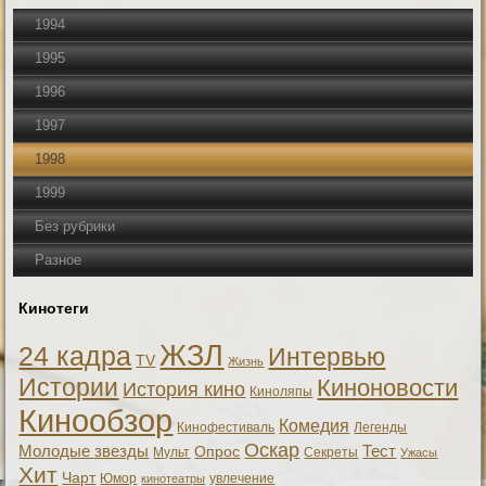
1994
1995
1996
1997
1998
1999
Без рубрики
Разное
Кинотеги
ЖЗЛ
24 кадра
Интервью
TV
Жизнь
Истории
Киноновости
История кино
Киноляпы
Кинообзор
Комедия
Кинофестиваль
Легенды
Оскар
Тест
Молодые звезды
Опрос
Мульт
Секреты
Ужасы
Хит
Чарт
Юмор
увлечение
кинотеатры