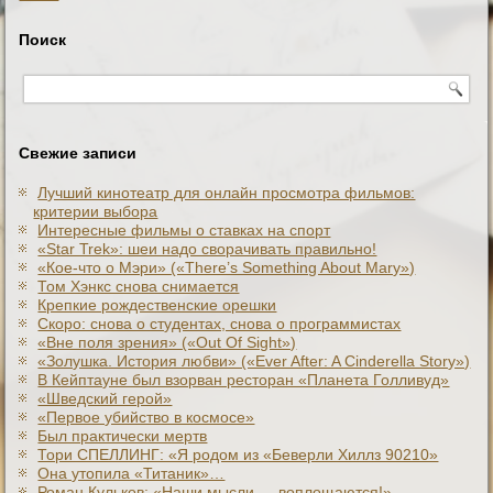
Поиск
Свежие записи
Лучший кинотеатр для онлайн просмотра фильмов:
критерии выбора
Интересные фильмы о ставках на спорт
«Star Trek»: шеи надо сворачивать правильно!
«Кое-что о Мэри» («There’s Something About Mary»)
Том Хэнкс снова снимается
Крепкие рождественские орешки
Скоро: снова о студентах, снова о программистах
«Вне поля зрения» («Out Of Sight»)
«Золушка. История любви» («Ever After: A Cinderеlla Story»)
В Кейптауне был взорван ресторан «Планета Голливуд»
«Шведский герой»
«Первое убийство в космосе»
Был практически мертв
Тори СПЕЛЛИНГ: «Я родом из «Беверли Хиллз 90210»
Она утопила «Титаник»…
Роман Кульков: «Наши мысли — воплощаются!»