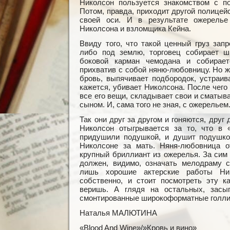
Николсон пользуется знакомством с по
Потом, правда, приходит другой полицейс
своей оси. И в результате ожерелье
Николсона и взломщика Кейна.
Ввиду того, что такой ценный груз зап
либо под землю, торговец собирает ш
боковой карман чемодана и собирае
прихватив с собой няню-любовницу. Но ж
бровь, выпячивает подбородок, устраива
кажется, убивает Николсона. После чего
все его вещи, складывает свои и сматыв
сыном. И, сама того не зная, с ожерельем
Так они друг за другом и гоняются, друг 
Николсон отыгрывается за то, что в 
придушили подушкой, и душит подушко
Николсоне за мать. Няня-любовница о
крупный бриллиант из ожерелья. За сим
должен, видимо, означать мелодраму с
лишь хорошие актерские работы Ни
собственно, и стоит посмотреть эту ка
веришь. А глядя на остальных, зас
смонтированные широкоформатные голли
Наталья МАЛЮТИНА
«Blood And Wine»/»Кровь и вино»