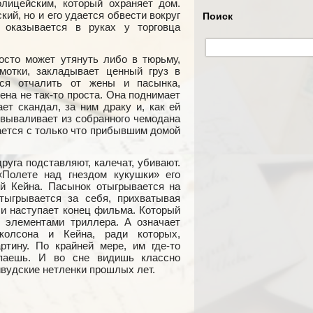
лицейским, который охраняет дом.
кий, но и его удается обвести вокруг
Поиск
 оказывается в руках у торговца
росто может утянуть либо в тюрьму,
мотки, закладывает ценный груз в
тся отчалить от жены и пасынка,
ена не так-то проста. Она поднимает
ет скандал, за ним драку и, как ей
 вываливает из собранного чемодана
ается с только что прибывшим домой
.
друга подставляют, калечат, убивают.
«Полете над гнездом кукушки» его
й Кейна. Пасынок отыгрывается на
тыгрывается за себя, прихватывая
 и наступает конец фильма. Который
 элементами триллера. А означает
колсона и Кейна, ради которых,
ртину. По крайней мере, им где-то
ыпаешь. И во сне видишь классно
вудские нетленки прошлых лет.