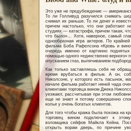
Это уже не предубеждение — американс
То ли Голливуд разучился снимать шед
снимал их раньше. То ли денег и известн
причем настолько, что они работают н
студиях — катастрофа, причем такая, что
что было»… Хотя, наверное, самый гл
однообразная игра актеров. По крайне
фильма Боба Рафелсона «Кровь и вино
очередь именно от картинно поднятых
помощью одного «единственно верного» 
опусканием глаз, выпячиванием подбород
Как только заставляешь себя не обращ
время врубаться в фильм. А он, соб
Николсоне, у которого есть пасынок, м
начале фильма работает няней чада оче
клиентами торговца вином Джека Николсо
уезжают, рассчитывая при этом любовни
еще не знает и потому совершенно спок
колье у очень богатых клиентов.
Для того чтобы кража была похожа на кра
торговец вином подключает к этому
взломщика сейфов Майкла Кейна. Поск
открыть ворам дверь, по причине уво