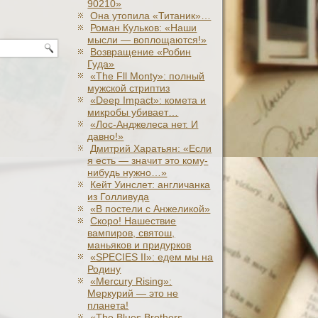
90210»
Она утопила «Титаник»…
Роман Кульков: «Наши
мысли — воплощаются!»
Возвращение «Робин
Гуда»
«The Fll Monty»: полный
мужской стриптиз
«Deep Impact»: комета и
микробы убивает…
«Лос-Анджелеса нет. И
давно!»
Дмитрий Харатьян: «Если
я есть — значит это кому-
нибудь нужно…»
Кейт Уинслет: англичанка
из Голливуда
«В постели с Анжеликой»
Скоро! Нашествие
вампиров, святош,
маньяков и придурков
«SPECIES II»: едем мы на
Родину
«Mercury Rising»:
Меркурий — это не
планета!
«The Blues Brothers