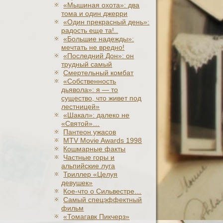
«Мышиная охота»: два
тома и один джерри
«Один прекрасный день»:
радость еще та!..
«Большие надежды»:
мечтать не вредно!
«Последний Дон»: он
трудный самый
Смертельный комбат
«Собственность
дьявола»: я — то
существо, что живет под
лестницей»
«Шакал»: далеко не
«Святой»…
Пантеон ужасов
MTV Movie Awards 1998
Кошмарные факты
Частные горы и
альпийские луга
Триллер «Целуя
девушек»
Кое-что о Сильвестре…
Самый спецэффектный
фильм
«Томагавк Пикчерз»