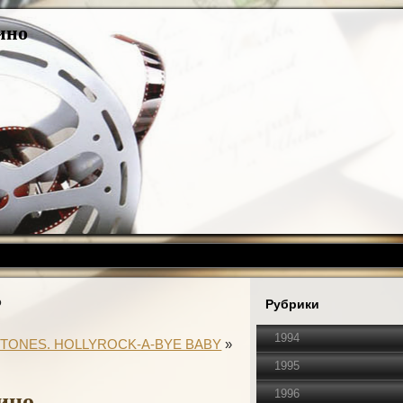
ино
о
Рубрики
1994
STONES. HOLLYROCK-A-BYE BABY
»
1995
вино
1996