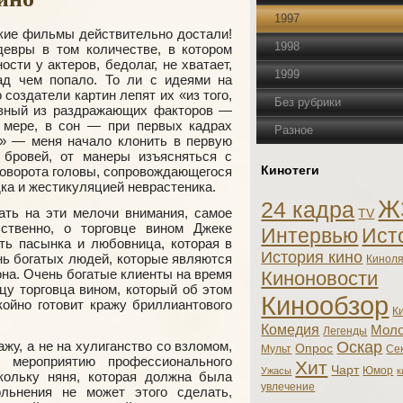
1997
кие фильмы действительно достали!
1998
евры в том количестве, в котором
ости у актеров, бедолаг, не хватает,
1999
ад чем попало. То ли с идеями на
 создатели картин лепят их «из того,
Без рубрики
авный из раздражающих факторов —
й мере, в сон — при первых кадрах
Разное
» — меня начало клонить в первую
 бровей, от манеры изъясняться с
Кинотеги
поворота головы, сопровождающегося
ка и жестикуляцией неврастеника.
Ж
24 кадра
ать на эти мелочи внимания, самое
TV
ственно, о торговце вином Джеке
Интервью
Ист
ать пасынка и любовница, которая в
История кино
нь богатых людей, которые являются
Кинол
на. Очень богатые клиенты на время
Киноновости
цу торговца вином, который об этом
Кинообзор
ойно готовит кражу бриллиантового
К
Комедия
Моло
Легенды
жу, а не на хулиганство со взломом,
Оскар
Опрос
Мульт
Се
 мероприятию профессионального
Хит
Чарт
Юмор
Ужасы
к
ольку няня, которая должна была
увлечение
льнения не может этого сделать,