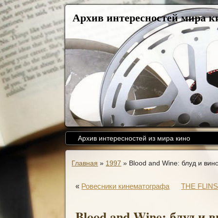
Архив интересностей мира к
Архив интересностей из мира кино
Главная
»
1997
»
Blood and Wine: блуд и вин
«
Ровесники кинематографа
THE FLIN
Blood and Wine: блуд и 