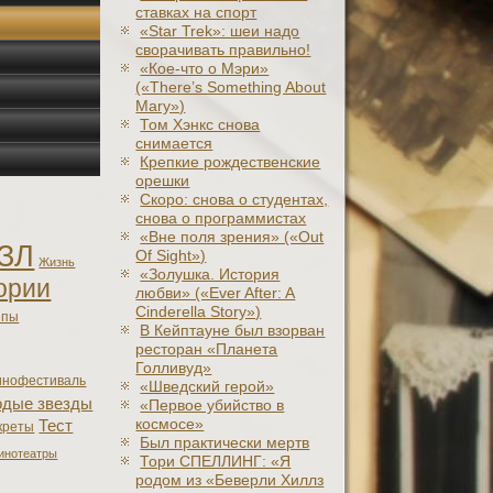
ставках на спорт
«Star Trek»: шеи надо
сворачивать правильно!
«Кое-что о Мэри»
(«There’s Something About
Mary»)
Том Хэнкс снова
снимается
Крепкие рождественские
орешки
Скоро: снова о студентах,
снова о программистах
«Вне поля зрения» («Out
ЗЛ
Of Sight»)
Жизнь
«Золушка. История
ории
любви» («Ever After: A
Cinderеlla Story»)
япы
В Кейптауне был взорван
ресторан «Планета
Голливуд»
инофестиваль
«Шведский герой»
дые звезды
«Первое убийство в
космосе»
Тест
креты
Был практически мертв
инотеатры
Тори СПЕЛЛИНГ: «Я
родом из «Беверли Хиллз