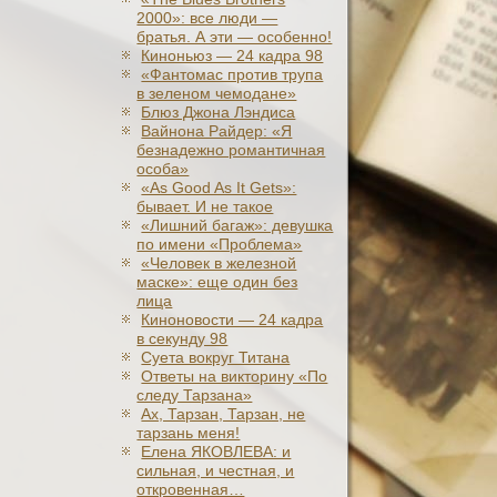
2000»: все люди —
братья. А эти — особенно!
Киноньюз — 24 кадра 98
«Фантомас против трупа
в зеленом чемодане»
Блюз Джона Лэндиса
Вайнона Райдер: «Я
безнадежно романтичная
особа»
«As Good As It Gets»:
бывает. И не такое
«Лишний багаж»: девушка
по имени «Проблема»
«Человек в железной
маске»: еще один без
лица
Киноновости — 24 кадра
в секунду 98
Суета вокруг Титана
Ответы на викторину «По
следу Тарзана»
Ах, Тарзан, Тарзан, не
тарзань меня!
Елена ЯКОВЛЕВА: и
сильная, и честная, и
откровенная…