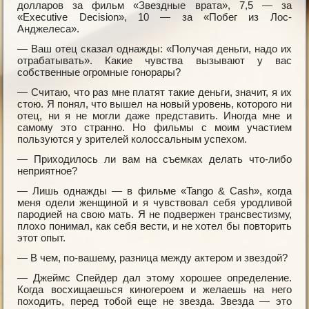
долларов за фильм «Звездные врата», 7,5 — за
«Executive Decision», 10 — за «Побег из Лос-
Анджелеса».
— Ваш отец сказал однажды: «Получая деньги, надо их
отрабатывать». Какие чувства вызывают у вас
собственные огромные гонорары?
— Считаю, что раз мне платят такие деньги, значит, я их
стою. Я понял, что вышел на новый уровень, которого ни
отец, ни я не могли даже представить. Иногда мне и
самому это странно. Но фильмы с моим участием
пользуются у зрителей колоссальным успехом.
— Приходилось ли вам на съемках делать что-либо
неприятное?
— Лишь однажды — в фильме «Tango & Cash», когда
меня одели женщиной и я чувствовал себя уродливой
пародией на свою мать. Я не подвержен трансвестизму,
плохо понимал, как себя вести, и не хотел бы повторить
этот опыт.
— В чем, по-вашему, разница между актером и звездой?
— Джеймс Спейдер дал этому хорошее определение.
Когда восхищаешься киногероем и желаешь на него
походить, перед тобой еще не звезда. Звезда — это