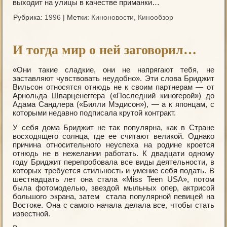
выходит на улицы в качестве приманки…
Рубрика:
1996
|
Метки:
Киноновости
,
Кинообзор
И тогда мир о ней заговорил…
«Они такие сладкие, они не напрягают тебя, не
заставляют чувствовать неудобно». Эти слова Бриджит
Вильсон относятся отнюдь не к своим партнерам — от
Арнольда Шварценеггера («Последний киногерой») до
Адама Сандлера («Билли Мэдисон»), — а к японцам, с
которыми недавно подписала крутой контракт.
У себя дома Бриджит не так популярна, как в Стране
восходящего солнца, где ее считают великой. Однако
причина относительного неуспеха на родине кроется
отнюдь не в нежелании работать. К двадцати одному
году Бриджит перепробовала все виды деятельности, в
которых требуется стильность и умение себя подать. В
шестнадцать лет она стала «Miss Teen USA», потом
была фотомоделью, звездой мыльных опер, актрисой
большого экрана, затем стала популярной певицей на
Востоке. Она с самого начала делала все, чтобы стать
известной.