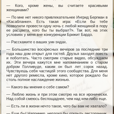
— Кого, кроме жены, вы считаете красивыми
женщинами?
— По мне нет никого привлекательнее Ингрид Бергман в
«Касабланке». Есть такая игра: «Если бы тебе
позволили провести одну ночь с любой женщиной в пору
ее расцвета, кого бы ты выбрал?». Так вот, на этих
условиях у меня вне конкуренции Брижит Бардо.
— Расскажите о ваших уик-эндах.
— Большинство воскресных вечеров за последние три
года наш дом открыт для гостей. Друзья заходят поесть
и поболтать. Часто смотрим старые видео, обсуждаем
их. Эти вечера кажутся мне напоминанием о старом
добром Голливуде, каким он был лет сорок назад.
Чувствуешь себя частицей этого сообщества. Для меня
нет другого ремесла, кроме кино, которое рождало бы
столь полное наслаждение жизнью.
— Какого вы мнения о себе самом?
— Люблю жизнь и при этом смотрю на все иронически.
Над собой смеюсь беспощаднее, чем над кем-либо еще.
— Есть ли в жизни нечто такое, чего бы вам не хватало?
— Еще бы! Например, неплохо бы открыть ресторанчик,