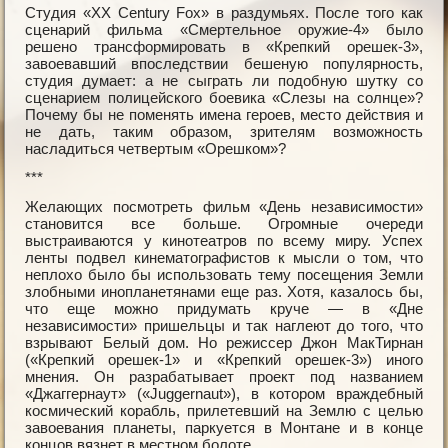
Студия «XX Century Fox» в раздумьях. После того как
сценарий фильма «Смертельное оружие-4» было
решено трансформировать в «Крепкий орешек-3»,
завоевавший впоследствии бешеную популярность,
студия думает: а не сыграть ли подобную шутку со
сценарием полицейского боевика «Слезы на солнце»?
Почему бы не поменять имена героев, место действия и
не дать, таким образом, зрителям возможность
насладиться четвертым «Орешком»?
***
Желающих посмотреть фильм «День независимости»
становится все больше. Огромные очереди
выстраиваются у кинотеатров по всему миру. Успех
ленты подвел кинематографистов к мысли о том, что
неплохо было бы использовать тему посещения Земли
злобными инопланетянами еще раз. Хотя, казалось бы,
что еще можно придумать круче — в «Дне
независимости» пришельцы и так наглеют до того, что
взрывают Белый дом. Но режиссер Джон МакТирнан
(«Крепкий орешек-1» и «Крепкий орешек-3») иного
мнения. Он разрабатывает проект под названием
«Джаггернаут» («Juggernaut»), в котором враждебный
космический корабль, прилетевший на Землю с целью
завоевания планеты, паркуется в Монтане и в конце
концов вязнет в местном болоте.