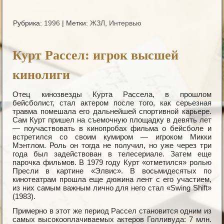
Рубрика:
1996
|
Метки:
ЖЗЛ
,
Интервью
Курт Рассел: игрок высшей
кинолиги
Отец кинозвезды Курта Рассела, в прошлом
бейсболист, стал актером после того, как серьезная
травма помешала его дальнейшей спортивной карьере.
Сам Курт пришел на съемочную площадку в девять лет
— поучаствовать в кинопробах фильма о бейсболе и
встретился со своим кумиром — игроком Микки
Мэнтлом. Роль он тогда не получил, но уже через три
года был задействован в телесериале. Затем еще
парочка фильмов. В 1979 году Курт «отметился» ролью
Пресли в картине «Элвис». В восьмидесятых по
кинотеатрам прошла еще дюжина лент с его участием,
из них самым важным лично для него стал «Swing Shift»
(1983).
Примерно в этот же период Рассел становится одним из
самых высокооплачиваемых актеров Голливуда: 7 млн.