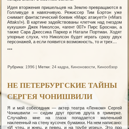
Идея вторжения пришельцев на Землю превращаются в
Голливуде в навязчивую. Режиссер Тим Бэртон уже
снимает фантастический боевик «Марс атакует!» («Mars
Attaks!»). В картине задействованы «летчик над гнездом
кукушки» Джек Николсон, «агент 007» Пирс Броснан, а
также Сара Джессика Паркер и Натали Портман. Ходят
упорные слухи, что Николсон будет играть сразу двух
персонажей, а если появится возможность, то и трех…
***
Рубрика:
1996
|
Метки:
24 кадра
,
Киноновости
,
Кинообзор
НЕ ПЕТЕРБУРГСКИЕ ТАЙНЫ
СЕРГЕЯ ЧОНИШВИЛИ
Я и мой собеседник — актер театра «Ленком» Сергей
Чонишвили — сидим друг против друга в гримерке.
Случайно мне на глаза попадается маленький
наклеенный на стену кусочек бумажки. На нем написано:
«И чтец, и жнец, и певец, и на трубе игрец». Это про