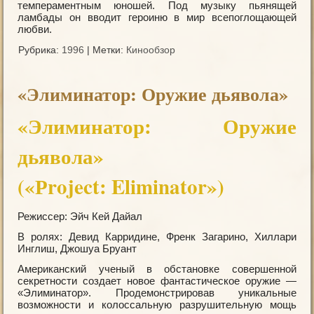
темпераментным юношей. Под музыку пьянящей
ламбады он вводит героиню в мир всепоглощающей
любви.
Рубрика:
1996
|
Метки:
Кинообзор
«Элиминатор: Оружие дьявола»
«Элиминатор: Оружие
дьявола»
(«Рroject: Eliminator»)
Режиссер: Эйч Кей Дайал
В ролях: Девид Карридине, Френк Загарино, Хиллари
Инглиш, Джошуа Бруант
Американский ученый в обстановке совершенной
секретности создает новое фантастическое оружие —
«Элиминатор». Продемонстрировав уникальные
возможности и колоссальную разрушительную мощь