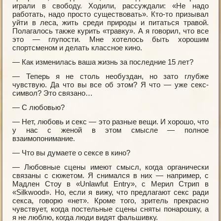
играли в свободу. Ходили, рассуждали: «Не надо
работать, надо просто существовать». Кто-то призывал
уйти в леса, жить среди природы и питаться травой.
Полагалось также курить «травку». А я говорил, что все
это — глупости. Мне хотелось быть хорошим
спортсменом и делать классное кино.
— Как изменилась ваша жизнь за последние 15 лет?
— Теперь я не столь необуздан, но зато глубже
чувствую. Да что вы все об этом? Я что — уже секс-
символ? Это связано…
— С любовью?
— Нет, любовь и секс — это разные вещи. И хорошо, что
у нас с женой в этом смысле — полное
взаимопонимание.
— Что вы думаете о сексе в кино?
— Любовные сцены имеют смысл, когда органически
связаны с сюжетом. Я снимался в них — например, с
Мадлен Стоу в «Unlawfut Entry», с Мерил Стрип в
«Silkwood». Но, если я вижу, что предлагают секс ради
секса, говорю «нет». Кроме того, зритель прекрасно
чувствует, когда постельные сцены сняты понарошку, а
я не люблю, когда люди видят фальшивку.