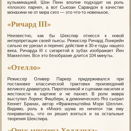
кульминацией. Шон Пенн вполне подходит на роль
«плохого парня», а вот Сьюзан Сарандон в качестве
монахини не от мира сего — это что-то новенькое.
«Ричард III»
Неизвестно, как бы Шекспир отнесся к новой
интерпретации своей пьесы. Режиссер Ричард Лонкрейн
сильно ее урезал и перенес действие в 30-е годы нашего
века. Ричарда III с сигаретой в зубах изображает Йен
Маккеллен. Все это безобразие длится 104 минуты.
«Отелло»
Режиссер Оливер Паркер придерживался при
постановке классической трактовки произведений
великого драматурга. Пиротехникой и сценами насилия и
жестокости в картине и не пахнет. В роли мавра
выступил Лоренс Фишберн, а демонического Яго сыграл
Кеннет Бранах, автор «Франкенштейна Мэри Шелли».
Видимо, роль в «Много шума из ничего» так ему
понравилась, что он решил взяться и за остальные
творения Шекспира.
«Опус мистера Холланда»