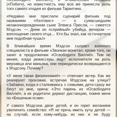
(«Побег»), но известность ему все же принесла роль
того самого злодея из фильма Тарантино.
«Недавно мне прислали сценарий фильма под
названием «Хеллвис» — о сумасшедшем
незаконнорожденном сыне Элвиса Пресли, — смеется
Мэдсон. — Днем он «серийный» убийца, вечером —
воплощение своего отца… Кто бы знал, как осточертела
мне подобная чушь!»
В ближайшее время Мэдсон сыграет военного
специалиста в фильме «Звонкая монета»; кроме того, он
занят в продолжении «Освободите Вилли!». Тем не
менее, когда режиссеры ищут исполнителя на роль
мерзавца или маньяка, они периодически возвращаются
к Мэдсону. Почему?
«У меня такая физиономия!» — отвечает актер. Как же
реагируют прохожие, встречая Мэдсона на улице?
«Забавно, когда я сталкиваюсь с семьями, дети сразу же
бегут ко мне, крича: «Это парень из «Освободите
Вилли!», а их родители держат дистанцию, помня меня
по «Бешеным псам».
У самого Мэдсона двое детей, и он горит желанием
увеличить семейство: «Я не прочь иметь кучу детей —
на случай, если кому-нибудь из них я не буду