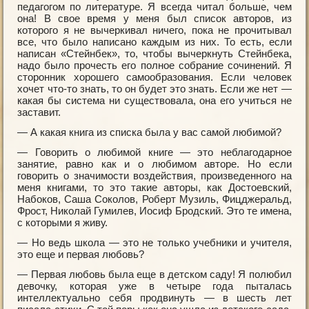
педагогом по литературе. Я всегда читал больше, чем
она! В свое время у меня был список авторов, из
которого я не вычеркивал ничего, пока не прочитывал
все, что было написано каждым из них. То есть, если
написан «Стейнбек», то, чтобы вычеркнуть Стейнбека,
надо было прочесть его полное собрание сочинений. Я
сторонник хорошего самообразования. Если человек
хочет что-то знать, то он будет это знать. Если же нет —
какая бы система ни существовала, она его учиться не
заставит.
— А какая книга из списка была у вас самой любимой?
— Говорить о любимой книге — это неблагодарное
занятие, равно как и о любимом авторе. Но если
говорить о значимости воздействия, произведенного на
меня книгами, то это такие авторы, как Достоевский,
Набоков, Саша Соколов, Роберт Музиль, Фицджеральд,
Фрост, Николай Гумилев, Иосиф Бродский. Это те имена,
с которыми я живу.
— Но ведь школа — это не только учебники и учителя,
это еще и первая любовь?
— Первая любовь была еще в детском саду! Я полюбил
девочку, которая уже в четыре года пыталась
интеллектуально себя продвинуть — в шесть лет