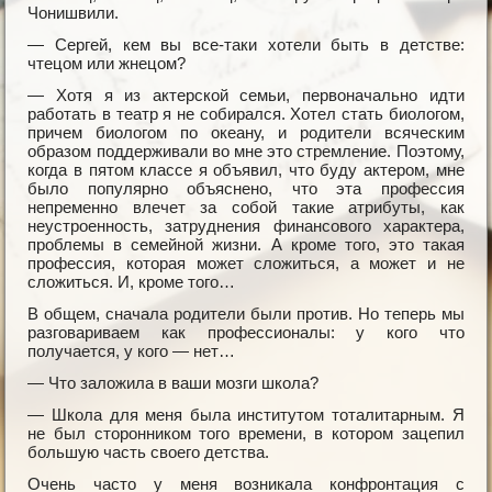
Чонишвили.
— Сергей, кем вы все-таки хотели быть в детстве:
чтецом или жнецом?
— Хотя я из актерской семьи, первоначально идти
работать в театр я не собирался. Хотел стать биологом,
причем биологом по океану, и родители всяческим
образом поддерживали во мне это стремление. Поэтому,
когда в пятом классе я объявил, что буду актером, мне
было популярно объяснено, что эта профессия
непременно влечет за собой такие атрибуты, как
неустроенность, затруднения финансового характера,
проблемы в семейной жизни. А кроме того, это такая
профессия, которая может сложиться, а может и не
сложиться. И, кроме того…
В общем, сначала родители были против. Но теперь мы
разговариваем как профессионалы: у кого что
получается, у кого — нет…
— Что заложила в ваши мозги школа?
— Школа для меня была институтом тоталитарным. Я
не был сторонником того времени, в котором зацепил
большую часть своего детства.
Очень часто у меня возникала конфронтация с