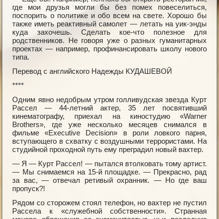
где мои друзья могли бы без помех повеселиться,
поспорить о политике и обо всем на свете. Хорошо бы
также иметь реактивный самолет — летать на уик-энды
куда захочешь. Сделать кое-что полезное для
родственников. Не говоря уже о разных гуманитарных
проектах — например, профинансировать школу нового
типа.
Перевод с английского Надежды КУДАШЕВОЙ
****
Одним явно недобрым утром голливудская звезда Курт
Рассел — 44-летний актер, 35 лет посвятивший
кинематографу, приехал на киностудию «Warner
Brothers», где уже несколько месяцев снимался в
фильме «Executive Decision» в роли ловкого парня,
вступающего в схватку с воздушными террористами. На
студийной проходной путь ему преградил новый вахтер.
— Я — Курт Рассел! — пытался втолковать тому артист.
— Мы снимаемся на 15-й площадке. — Прекрасно, рад
за вас, — отвечал ретивый охранник. — Но где ваш
пропуск?!
Рядом со сторожем стоял телефон, но вахтер не пустил
Рассела к «служебной собственности». Странная