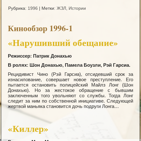
Рубрика:
1996
|
Метки:
ЖЗЛ
,
Истории
Кинообзор 1996-1
«Нарушивший обещание»
Режиссер: Патрик Донахью
В ролях: Шон Донахью, Памела Боузли, Рэй Гарсиа.
Рецидивист Чино (Рэй Гарсиа), отсидевший срок за
изнасилование, совершает новое преступление. Его
пытается остановить полицейский Майлз Лонг (Шон
Донахью). Но за жестокое обращение с бывшим
заключенным того увольняют со службы. Тогда Лонг
следит за ним по собственной инициативе. Следующей
жертвой маньяка становится дочь подруги Лонга…
«Киллер»