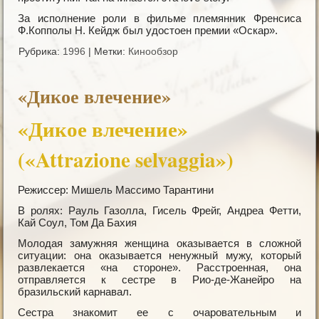
За исполнение роли в фильме племянник Френсиса
Ф.Копполы Н. Кейдж был удостоен премии «Оскар».
Рубрика:
1996
|
Метки:
Кинообзор
«Дикое влечение»
«Дикое влечение»
(«Attrazione selvaggia»)
Режиссер: Мишель Массимо Тарантини
В ролях: Рауль Газолла, Гисель Фрейг, Андреа Фетти,
Кай Соул, Том Да Бахия
Молодая замужняя женщина оказывается в сложной
ситуации: она оказывается ненужный мужу, который
развлекается «на стороне». Расстроенная, она
отправляется к сестре в Рио-де-Жанейро на
бразильский карнавал.
Сестра знакомит ее с очаровательным и