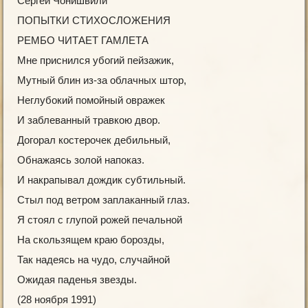
Сергей Чонишвили
ПОПЫТКИ СТИХОСЛОЖЕНИЯ
РЕМБО ЧИТАЕТ ГАМЛЕТА
Мне приснился убогий пейзажик,
Мутный блин из-за облачных штор,
Неглубокий помойный овражек
И заблеванный травкою двор.
Догорал костерочек дебильный,
Обнажаясь золой напоказ.
И накрапывал дождик субтильный.
Стыл под ветром заплаканный глаз.
Я стоял с глупой рожей печальной
На скользящем краю борозды,
Так надеясь на чудо, случайной
Ожидая паденья звезды.
(28 ноября 1991)