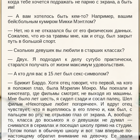
когда тебе хочется подражать не парню с экрана, а быть
им!
— А вам хотелось быть кем-то? Например, вашим
бейсбольным кумиром Микки Мэнтлом?
— Нет, но я не отказался бы от его физических данных.
Сожалею, что из-за травмы мне, как и отцу, был закрыт
путь в большой спорт.
— Скольких девушек вы любили в старших классах?
— Двух. Я подходил к делу сугубо практически,
старался получать от жизни максимум удовольствия.
— А кто для вас в 15 лет был секс-символом?
— Брижит Бардо. Хотя отец говорит, что первой, на кого
я положил глаз, была Мэрилин Монро. Мы поехали в
кинотеатр, где фильмы смотрят, не выходя из машины.
Мне было лет шесть, я сидел сзади и сосал палец. Шел
фильм «Некоторые любят погорячее». И вдруг отец
чувствует, что я вцепляюсь в его плечо и, как был, с
пальцем во рту, не отрываю глаз от экрана. А, вообще-
то, класса до восьмого я о девушках не думал —
снимался в сериалах и посещал школу прямо на студии.
Потом попал в обычную школу и вот там впервые по-
настоящему обратил внимание на девочку. Ее звали