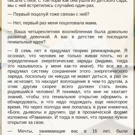
писала стихи. С той поры как она ушла из детского сада,
мы с ней встретились случайно один раз.
— Первый поцелуй тоже связан с ней?
— Нет, первый раз меня поцеловала мама.
— Ваша четырехлетняя возлюбленная была довольно
развитой девочкой. А вас в детстве не посещали
гениальные идеи?
— В семь лет я придумал теорию реинкарнации. Я
осознал, что человек не только живая плоть, но и
определенные энергетические заряды (видимо, тогда
это называлось у меня как-то иначе). Но все же я
придумал систему сохранения этого энергетического
заряда, поскольку он никуда не может деться, а раз он
не исчезает, то находит воплощение в чем-то другом, а
этим другим скорее всего должен стать вновь
родившийся человек! Я понимал, что мне не хватает
знаний, чтобы это гениальное открытие оформить и
обнародовать, и что надо подождать еще некоторое
время. Но через полгода мне попалась в руки книжечка
«Боги, дьяволы и другие», где в прозаической форме
изложена «Рамаяна». И тогда я понял, что принял чужое
открытие за свое.
— Мечты, занимающие вас в 16 лет, были