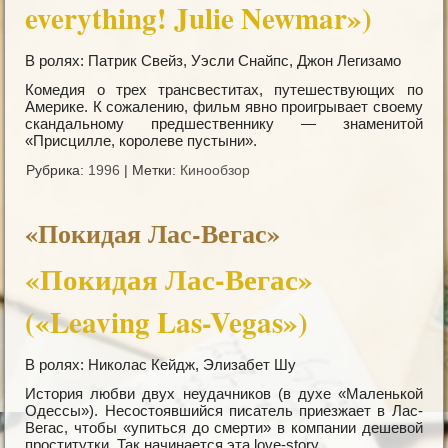
everything! Julie Newmar»)
В ролях: Патрик Свейз, Уэсли Снайпс, Джон Легизамо
Комедия о трех трансвеститах, путешествующих по
Америкe. К сожалению, фильм явно проигрывает своему
скандальному предшественнику — знаменитой
«Присцилле, королеве пустыни».
Рубрика:
1996
|
Метки:
Кинообзор
«Покидая Лас-Вегас»
«Покидая Лас-Вегас»
(«Leaving Las-Vegas»)
В ролях: Николас Кейдж, Элизабет Шу
История любви двух неудачников (в духе «Маленькой
Одессы»). Несостоявшийся писатель приезжает в Лас-
Вегас, чтобы «упиться до смерти» в компании дешевой
проститутки. Так начинается эта love-story.