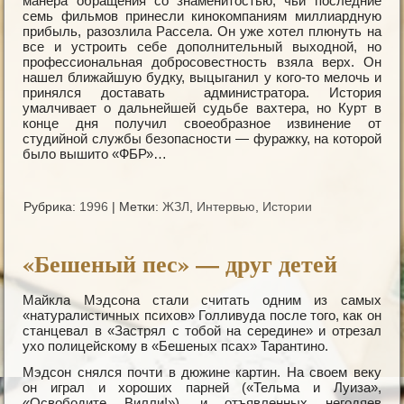
манера обращения со знаменитостью, чьи последние
семь фильмов принесли кинокомпаниям миллиардную
прибыль, разозлила Рассела. Он уже хотел плюнуть на
все и устроить себе дополнительный выходной, но
профессиональная добросовестность взяла верх. Он
нашел ближайшую будку, выцыганил у кого-то мелочь и
принялся доставать администратора. История
умалчивает о дальнейшей судьбе вахтера, но Курт в
конце дня получил своеобразное извинение от
студийной службы безопасности — фуражку, на которой
было вышито «ФБР»…
Рубрика:
1996
|
Метки:
ЖЗЛ
,
Интервью
,
Истории
«Бешеный пес» — друг детей
Майкла Мэдсона стали считать одним из самых
«натуралистичных психов» Голливуда после того, как он
станцевал в «Застрял с тобой на середине» и отрезал
ухо полицейскому в «Бешеных псах» Тарантино.
Мэдсон снялся почти в дюжине картин. На своем веку
он играл и хороших парней («Тельма и Луиза»,
«Освободите Вилли!»), и отъявленных негодяев