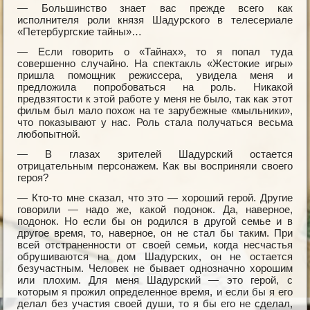
— Большинство знает вас прежде всего как
исполнителя роли князя Шадурского в телесериале
«Петербургские тайны»…
— Если говорить о «Тайнах», то я попал туда
совершенно случайно. На спектакль «Жестокие игры»
пришла помощник режиссера, увидела меня и
предложила попробоваться на роль. Никакой
предвзятости к этой работе у меня не было, так как этот
фильм был мало похож на те зарубежные «мыльники»,
что показывают у нас. Роль стала получаться весьма
любопытной.
— В глазах зрителей Шадурский остается
отрицательным персонажем. Как вы восприняли своего
героя?
— Кто-то мне сказал, что это — хороший герой. Другие
говорили — надо же, какой подонок. Да, наверное,
подонок. Но если бы он родился в другой семье и в
другое время, то, наверное, он не стал бы таким. При
всей отстраненности от своей семьи, когда несчастья
обрушиваются на дом Шадурских, он не остается
безучастным. Человек не бывает однозначно хорошим
или плохим. Для меня Шадурский — это герой, с
которым я прожил определенное время, и если бы я его
делал без участия своей души, то я бы его не сделал,