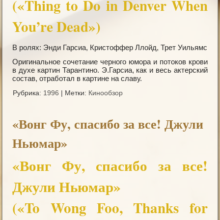
(«Thing to Do in Denver When
You’re Dead»)
В ролях: Энди Гарсиа, Кристоффер Ллойд, Трет Уильямс
Оригинальное сочетание черного юмора и потоков крови
в духе картин Тарантино. Э.Гарсиа, как и весь актерский
состав, отработал в картине на славу.
Рубрика:
1996
|
Метки:
Кинообзор
«Вонг Фу, спасибо за все! Джули
Ньюмар»
«Вонг Фу, спасибо за все!
Джули Ньюмар»
(«To Wong Foo, Thanks for