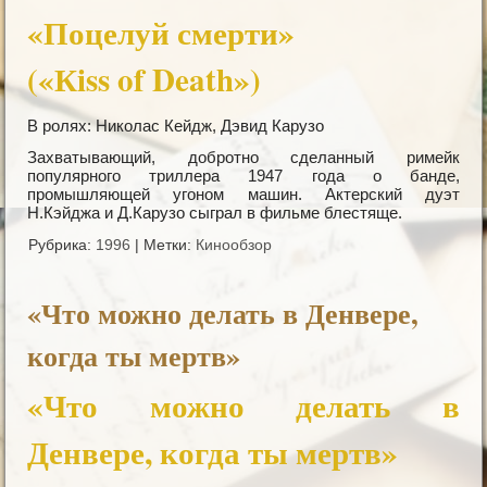
«Поцелуй смерти»
(«Кiss of Death»)
В ролях: Николас Кейдж, Дэвид Карузо
Захватывающий, добротно сделанный римейк
популярного триллера 1947 года о банде,
промышляющей угоном машин. Актерский дуэт
Н.Кэйджа и Д.Карузо сыграл в фильме блестяще.
Рубрика:
1996
|
Метки:
Кинообзор
«Что можно делать в Денвере,
когда ты мертв»
«Что можно делать в
Денвере, когда ты мертв»