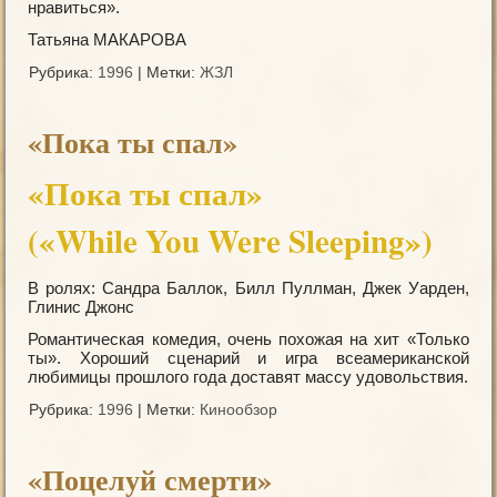
нравиться».
Татьяна МАКАРОВА
Рубрика:
1996
|
Метки:
ЖЗЛ
«Пока ты спал»
«Пока ты спал»
(«While You Were Sleeрing»)
В ролях: Сандра Баллок, Билл Пуллман, Джек Уарден,
Глинис Джонс
Романтическая комедия, очень похожая на хит «Только
ты». Хороший сценарий и игра всеамериканской
любимицы прошлого года доставят массу удовольствия.
Рубрика:
1996
|
Метки:
Кинообзор
«Поцелуй смерти»