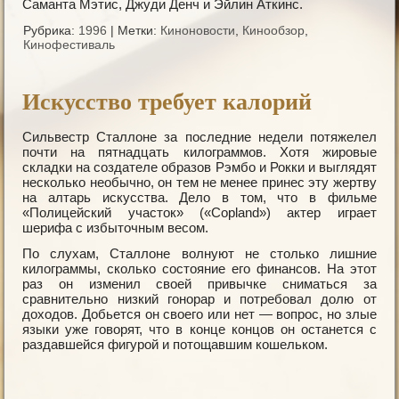
Саманта Мэтис, Джуди Денч и Эйлин Аткинс.
Рубрика:
1996
|
Метки:
Киноновости
,
Кинообзор
,
Кинофестиваль
Искусство требует калорий
Сильвестр Сталлоне за последние недели потяжелел
почти на пятнадцать килограммов. Хотя жировые
складки на создателе образов Рэмбо и Рокки и выглядят
несколько необычно, он тем не менее принес эту жертву
на алтарь искусства. Дело в том, что в фильме
«Полицейский участок» («Coрland») актер играет
шерифа с избыточным весом.
По слухам, Сталлоне волнуют не столько лишние
килограммы, сколько состояние его финансов. На этот
раз он изменил своей привычке сниматься за
сравнительно низкий гонорар и потребовал долю от
доходов. Добьется он своего или нет — вопрос, но злые
языки уже говорят, что в конце концов он останется с
раздавшейся фигурой и потощавшим кошельком.