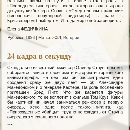
Важным шагом на пути к славе стала роль в
«Последнем киногерое», после которого она сыграла
девушку-кикбоксера Соню в «Смертельном сражении»
(киноверсия популярной видеоигры) в паре с
Кристофером Ламбертом. И тогда мир о ней заговорил…
Елена ФЕДИЧКИНА
Рубрика:
1996
|
Метки:
ЖЗЛ
,
Истории
24 кадра в секунду
Скандально известный режиссер Оливер Стоун, похоже,
собирается вписать свое имя в историю исторического
кинематографа. На сей раз он рассматривает идеи
создания сразу же двух лент — об Александре
Македонском и о генерале Кастере. На роль последнего
приглашен Брэд Питт. Что же касается фигуры
Македонского, то ее воплотит в фильме Том Круз. Какой
бы картиной ни начал заниматься режиссер в первую
очередь, ясно одно: после такого гиганта, как
«Прирожденные убийцы», трудно не ожидать от Стоуна
очередного эпохального полотна.
***