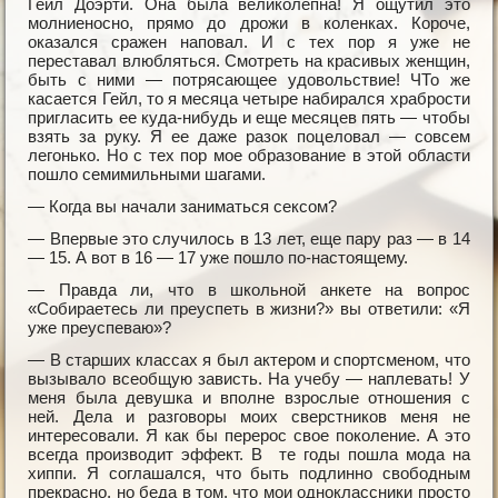
Гейл Доэрти. Она была великолепна! Я ощутил это
молниеносно, прямо до дрожи в коленках. Короче,
оказался сражен наповал. И с тех пор я уже не
переставал влюбляться. Смотреть на красивых женщин,
быть с ними — потрясающее удовольствие! ЧТо же
касается Гейл, то я месяца четыре набирался храбрости
пригласить ее куда-нибудь и еще месяцев пять — чтобы
взять за руку. Я ее даже разок поцеловал — совсем
легонько. Но с тех пор мое образование в этой области
пошло семимильными шагами.
— Когда вы начали заниматься сексом?
— Впервые это случилось в 13 лет, еще пару раз — в 14
— 15. А вот в 16 — 17 уже пошло по-настоящему.
— Правда ли, что в школьной анкете на вопрос
«Собираетесь ли преуспеть в жизни?» вы ответили: «Я
уже преуспеваю»?
— В старших классах я был актером и спортсменом, что
вызывало всеобщую зависть. На учебу — наплевать! У
меня была девушка и вполне взрослые отношения с
ней. Дела и разговоры моих сверстников меня не
интересовали. Я как бы перерос свое поколение. А это
всегда производит эффект. В те годы пошла мода на
хиппи. Я соглашался, что быть подлинно свободным
прекрасно, но беда в том, что мои одноклассники просто