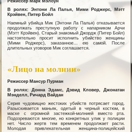
Режиссер Марк Мэлоун
В ролях: Энтони Ла Палья, Мими Роджерс, Мэтт
Крэйвен, Питер Бойл
Наемный убийца Мик (Энтони Ла Палья) отказывается
продолжать преступную работу с напарником Арчи
(Мэтт Крэйвен). Старый знакомый Джордж (Питер Бойл)
настоятельно просит исполнить убийство женщины
(Мими Роджерс), заказанное… ею самой. После
длительных уговоров Мик соглашается.
«Лицо на молнии»
Режиссер Мансур Пурман
В ролях: Донна Эдамс, Дэвид Кловер, Джонатан
Мэнделл, Ричард Вайдан
Серия чудовищно жестоких убийств потрясает город.
Разыскивается маньяк, одетый в черный костюм, в
маске с огромной застежкой-молнией вместо рта.
Подозреваются многие, но конкретных улик у полиции
нет. Число жертв тем временем продолжает расти.
Молодая привлекательная женщина-полицейский