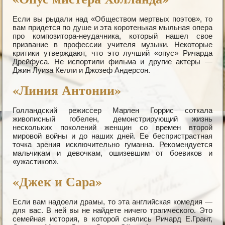
Если вы рыдали над «Обществом мертвых поэтов», то
вам придется по душе и эта коротенькая мыльная опера
про композитора-неудачника, который нашел свое
призвание в профессии учителя музыки. Некоторые
критики утверждают, что это лучший «опус» Ричарда
Дрейфуса. Не испортили фильма и другие актеры —
Джин Луиза Келли и Джозеф Андерсон.
«Линия Антонии»
Голландский режиссер Марлен Горрис соткала
живописный гобелен, демонстрирующий жизнь
нескольких поколений женщин со времен второй
мировой войны и до наших дней. Ее беспристрастная
точка зрения исключительно гуманна. Рекомендуется
мальчикам и девочкам, ошизевшим от боевиков и
«ужастиков».
«Джек и Сара»
Если вам надоели драмы, то эта английская комедия —
для вас. В ней вы не найдете ничего трагического. Это
семейная история, в которой снялись Ричард Е.Грант,