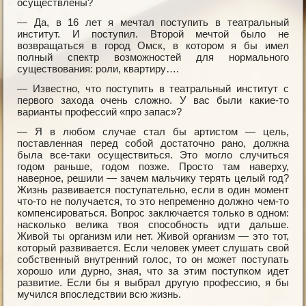
осуществлены?
— Да, в 16 лет я мечтал поступить в театральный
институт. И поступил. Второй мечтой было не
возвращаться в город Омск, в котором я бы имел
полный спектр возможностей для нормального
существования: роли, квартиру….
— Известно, что поступить в театральный институт с
первого захода очень сложно. У вас были какие-то
варианты профессий «про запас»?
— Я в любом случае стал бы артистом — цель,
поставленная перед собой достаточно рано, должна
была все-таки осуществиться. Это могло случиться
годом раньше, годом позже. Просто там наверху,
наверное, решили — зачем мальчику терять целый год?
Жизнь развивается поступательно, если в один момент
что-то не получается, то это непременно должно чем-то
компенсироваться. Вопрос заключается только в одном:
насколько велика твоя способность идти дальше.
Живой ты организм или нет. Живой организм — это тот,
который развивается. Если человек умеет слушать свой
собственный внутренний голос, то он может поступать
хорошо или дурно, зная, что за этим поступком идет
развитие. Если бы я выбрал другую профессию, я бы
мучился впоследствии всю жизнь.