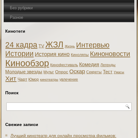
Без рубрики
Разное
Кинотеги
ЖЗЛ
24 кадра
Интервью
TV
Жизнь
Истории
Киноновости
История кино
Киноляпы
Кинообзор
Комедия
Кинофестиваль
Легенды
Оскар
Тест
Молодые звезды
Опрос
Мульт
Секреты
Ужасы
Хит
Чарт
Юмор
увлечение
кинотеатры
Поиск
Свежие записи
Лучший кинотеатр для онлайн просмотра фильмов: