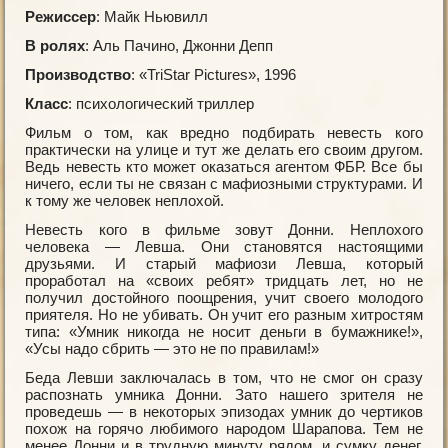
Режиссер
: Майк Ньювилл
В ролях
: Аль Пачино, Джонни Депп
Производство
: «TriStar Рictures», 1996
Класс
: психологический триллер
Фильм о том, как вредно подбирать невесть кого
практически на улице и тут же делать его своим другом.
Ведь невесть кто может оказаться агентом ФБР. Все бы
ничего, если ты не связан с мафиозными структурами. И
к тому же человек неплохой.
Невесть кого в фильме зовут Донни. Неплохого
человека — Левша. Они становятся настоящими
друзьями. И старый мафиози Левша, который
проработал на «своих ребят» тридцать лет, но не
получил достойного поощрения, учит своего молодого
приятеля. Но не убивать. Он учит его разным хитростям
типа: «Умник никогда не носит деньги в бумажнике!»,
«Усы надо сбрить — это не по правилам!»
Беда Левши заключалась в том, что не смог он сразу
распознать умника Донни. Зато нашего зрителя не
проведешь — в некоторых эпизодах умник до чертиков
похож на горячо любимого народом Шарапова. Тем не
менее Донни и в трудную минуту рядом, и сумку денег,