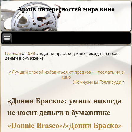
Архив интересностей мира кино
Главная
»
1998
»
«Донни Браско»: умник никогда не носит
деньги в бумажнике
«
Лучший способ избавиться от предков — послать их в
кино
Жемчужины Голливуда
»
«Донни Браско»: умник никогда
не носит деньги в бумажнике
«Donnie Brasco»/»Донни Браско»