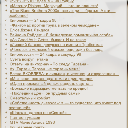
«SPECIES II»: едем мы на Родину
«Mercury Rising»: Меркурий — это не планета!
«The Blues Brothers 2000»: все люди — братья. А эти —
особенно!
Киноньюз — 24 кадра 98
«Фантомас против трупа в зеленом чемодане»
Блюз Джона Лэндиса
Вайнона Райдер: «Я безнадежно романтичная особа»
«As Good As It Gets»: бывает. И не такое
«Лишний багаж»: девушка по имени «Проблема»
«Человек в железной маске»: еще один без лица
Киноновости — 24 кадра в секунду 98
Суета вокруг Титана
Ответы на викторину «По следу Тарзана»
Ах, Тарзан, Тарзан, не тарзань меня!
Елена ЯКОВЛЕВА: и сильная, и честная, и откровенная…
«Мышиная охота»: два тома и один джерри
«Один прекрасный день»: радость еще та!..
«Большие надежды»: мечтать не вредно!
«Последний Дон»: он трудный самый
Смертельный комбат
«Собственность дьявола»: я — то существо, что живет под
лестницей»
«Шакал»: далеко не «Святой»…
Пантеон ужасов
MTV Movie Awards 1998
Кошмарные факты