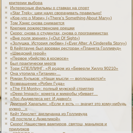
критерии выбора
Интересные фильмы о ставках на спорт
«Star Trek»: шеи надо сворачивать правильно!
«Кое-что о Мэри» («There’s Something About Mary»)
Том Хэнкс снова снимается
Крепкие рождественские орешки
Скоро: снова о студентах, снова о программистах
«Вне поля зрения» («Out Of Sight»)
«Золушка. История любви» («Ever After: A Cinderеlla Story»)
В Кейптауне был взорван ресторан «Планета Голливуд»
«Шведский герой»
«Первое убийство в космосе»
Был практически мертв
Тори СПЕЛЛИНГ: «Я родом из «Беверли Хиллз 90210»
Она утопила «Титаник»…
Роман Кульков: «Наши мысли — воплощаются!»
Возвращение «Робин Гуда»
«The Fll Monty»: полный мужской стриптиз
«Deep Impact»: комета и микробы убивает…
«Лос-Анджелеса нет. И давно!»
Дмитрий Харатьян: «Если я есть — значит это кому-нибудь
нужно…»
Кейт Уинслет: англичанка из Голливуда
«В постели с Анжеликой»
Скоро! Нашествие вампиров, святош, маньяков и
придурков