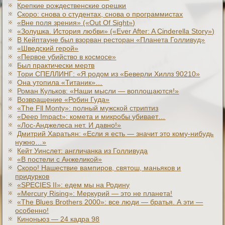
Крепкие рождественские орешки
Скоро: снова о студентах, снова о программистах
«Вне поля зрения» («Out Of Sight»)
«Золушка. История любви» («Ever After: A Cinderеlla Story»)
В Кейптауне был взорван ресторан «Планета Голливуд»
«Шведский герой»
«Первое убийство в космосе»
Был практически мертв
Тори СПЕЛЛИНГ: «Я родом из «Беверли Хиллз 90210»
Она утопила «Титаник»…
Роман Кульков: «Наши мысли — воплощаются!»
Возвращение «Робин Гуда»
«The Fll Monty»: полный мужской стриптиз
«Deep Impact»: комета и микробы убивает…
«Лос-Анджелеса нет. И давно!»
Дмитрий Харатьян: «Если я есть — значит это кому-нибудь
нужно…»
Кейт Уинслет: англичанка из Голливуда
«В постели с Анжеликой»
Скоро! Нашествие вампиров, святош, маньяков и
придурков
«SPECIES II»: едем мы на Родину
«Mercury Rising»: Меркурий — это не планета!
«The Blues Brothers 2000»: все люди — братья. А эти —
особенно!
Киноньюз — 24 кадра 98