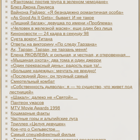
«Фантомас против трупа в зеленом чемодане»
Блюз Джона Лэндиса
Вайнона Райдер: «Я безнадежно романтичная особа»
«As Good As It Gets»: бывает. И не такое
«Лишний багаж»: девушка по имени «Проблема»
«Человек в железной маске»: еще один без лица
Киноновости — 24 кадра в секунду 98
Суета вокруг Титана
Ответы на викторину «По следу Тарзана»
Ах, Тарзан, Тарзан, не тарзань меня!
Елена ЯКОВЛЕВА: и сильная, и честная, и откровенная…
«Мышиная охота»: два тома и один джерри
«Один прекрасный день»: радость еще та!..
«Большие надежды»: мечтать не вредно!
«Последний Дон»: он трудный самый
Смертельный комбат
«Собственность дьявола»: я — то существо, что живет под
лестницей»
«Шакал»: далеко не «Святой»…
Пантеон ужасов
MTV Movie Awards 1998
Кошмарные факты
Частные горы и альпийские луга
Триллер «Целуя девушек»
Кое-что о Сильвестре…
Самый спецэффектный фильм
«Томагавк Пикчерз» продолжает представлять