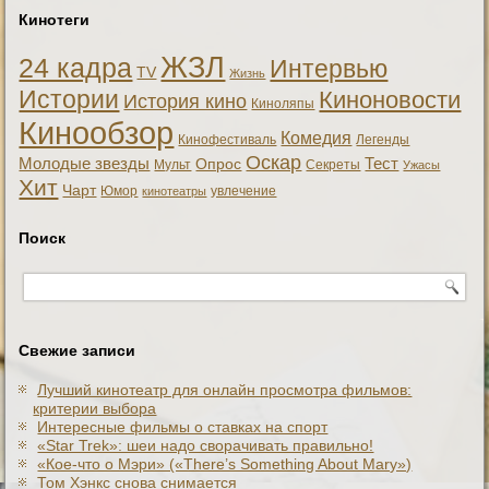
Кинотеги
ЖЗЛ
24 кадра
Интервью
TV
Жизнь
Истории
Киноновости
История кино
Киноляпы
Кинообзор
Комедия
Кинофестиваль
Легенды
Оскар
Тест
Молодые звезды
Опрос
Мульт
Секреты
Ужасы
Хит
Чарт
Юмор
увлечение
кинотеатры
Поиск
Свежие записи
Лучший кинотеатр для онлайн просмотра фильмов:
критерии выбора
Интересные фильмы о ставках на спорт
«Star Trek»: шеи надо сворачивать правильно!
«Кое-что о Мэри» («There’s Something About Mary»)
Том Хэнкс снова снимается