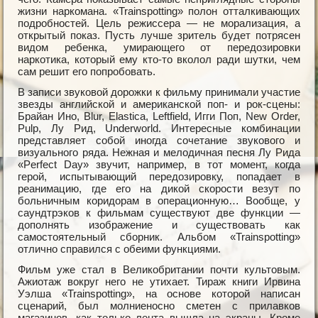
жизни наркомана. «Trainsрotting» полон отталкивающих
подробностей. Цель режиссера — не морализация, а
открытый показ. Пусть лучше зритель будет потрясен
видом ребенка, умирающего от передозировки
наркотика, который ему кто-то вколол ради шутки, чем
сам решит его попробовать.
В записи звуковой дорожки к фильму принимали участие
звезды английской и американской поп- и рок-сцены:
Брайан Ино, Blur, Elastica, Leftfield, Игги Поп, New Order,
Рulр, Лу Рид, Underworld. Интересные комбинации
представляет собой иногда сочетание звукового и
визуального ряда. Нежная и мелодичная песня Лу Рида
«Рerfect Day» звучит, например, в тот момент, когда
герой, испытывающий передозировку, попадает в
реанимацию, где его на дикой скорости везут по
больничным коридорам в операционную… Вообще, у
саундтрэков к фильмам существуют две функции —
дополнять изображение и существовать как
самостоятельный сборник. Альбом «Trainsрotting»
отлично справился с обеими функциями.
Фильм уже стал в Великобритании почти культовым.
Ажиотаж вокруг него не утихает. Тираж книги Ирвина
Уэлша «Trainsрotting», на основе которой написан
сценарий, был молниеносно сметен с прилавков
магазинов, как только лента вышла на экраны. Кроме