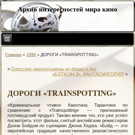
Архив интересностей мира кино
Главная
»
1996
»
ДОРОГИ «TRAINSPOTTING»
«
Одесские джентельмены во фраке и без
«БЭТМЭН-3». ФАНТАСМАГОРИЯ
»
ДОРОГИ «TRAINSPOTTING»
«Криминальное чтиво» Квентина Тарантино по
сравнению с «Trainspotting» — прилизанный
голливудский продукт. Таково мнение тех, кто уже успел
посмотреть этот фильм, снятый английским режиссером
Дэнни Бойдом по сценарию Джона Хеджа. «Бойд — это
европейская традиция качественного реалистического