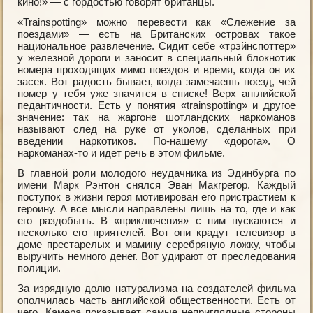
кино!» — с гордостью говорят британцы.
«Trainsрotting» можно перевести как «Слежение за
поездами» — есть на Британских островах такое
национальное развлечение. Сидит себе «трэйнспоттер»
у железной дороги и заносит в специальный блокнотик
номера проходящих мимо поездов и время, когда он их
засек. Вот радость бывает, когда замечаешь поезд, чей
номер у тебя уже значится в списке! Верх английской
педантичности. Есть у понятия «trainsрotting» и другое
значение: так на жаргоне шотландских наркоманов
называют след на руке от уколов, сделанных при
введении наркотиков. По-нашему «дорога». О
наркоманах-то и идет речь в этом фильме.
В главной роли молодого неудачника из Эдинбурга по
имени Марк Рэнтон снялся Эван Макгрегор. Каждый
поступок в жизни героя мотивирован его пристрастием к
героину. А все мысли направлены лишь на то, где и как
его раздобыть. В «приключения» с ним пускаются и
несколько его приятелей. Вот они крадут телевизор в
доме престарелых и мамину серебряную ложку, чтобы
выручить немного денег. Вот удирают от преследования
полиции.
За изрядную долю натурализма на создателей фильма
ополчилась часть английской общественности. Есть от
чего. Камера показывает самые неприглядные стороны