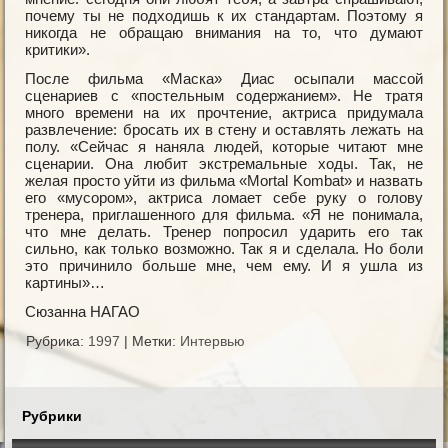
почему ты не подходишь к их стандартам. Поэтому я
никогда не обращаю внимания на то, что думают
критики».
После фильма «Маска» Диас осыпали массой
сценариев с «постельным содержанием». Не тратя
много времени на их прочтение, актриса придумала
развлечение: бросать их в стену и оставлять лежать на
полу. «Сейчас я наняла людей, которые читают мне
сценарии. Она любит экстремальные ходы. Так, не
желая просто уйти из фильма «Mortal Kombat» и назвать
его «мусором», актриса ломает себе руку о голову
тренера, приглашенного для фильма. «Я не понимала,
что мне делать. Тренер попросил ударить его так
сильно, как только возможно. Так я и сделала. Но боли
это причинило больше мне, чем ему. И я ушла из
картины»…
Сюзанна НАГАО
Рубрика:
1997
|
Метки:
Интервью
Рубрики