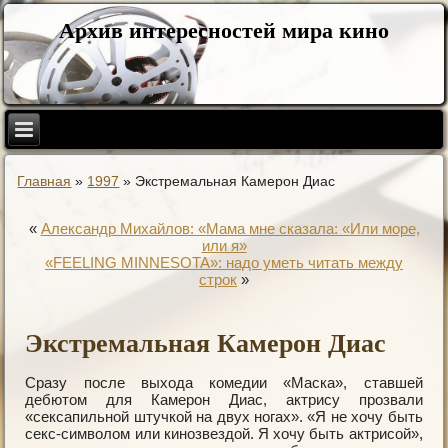
Архив интересностей мира кино
Главная
»
1997
»
Экстремальная Камерон Диас
«
Александр Михайлов: «Мама мне сказала: «Или море,
или я»
«FEELING MINNESOTA»: надо уметь читать между
строк
»
Экстремальная Камерон Диас
Сразу после выхода комедии «Маска», ставшей
дебютом для Камерон Диас, актрису прозвали
«сексапильной штучкой на двух ногах». «Я не хочу быть
секс-символом или кинозвездой. Я хочу быть актрисой»,