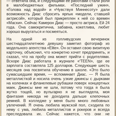
— ответила она, и следующими ее работами стали роли
в малобюджетных фильмах. «Последний ужин»,
«Голова над водой» и «Чувствуя Миннесоту» дали
возможность Диас сбросить ярлык «модели, ставшей
актрисой», который был прикреплен к ней со времен
«Маски». Сейчас Камерон Диас — просто актриса. Ей 24
года. Она самокритична, забавна, кокетлива, любит
хорошо выругаться и посмеяться.
На одной из голливудских вечеринок
шестнадцатилетнюю девушку заметил фотограф из
модельного агентства «Elite». Он оставил свою визитную
карточку, объяснил, что конкретно хочет предпринять, и
сказал, что на пробу она может прийти с родителями.
Вскоре Диас работала в журнале «‘TEEN», где ее
зарплата составляла 125 долларов. Следующие шесть
месяцев она посвятила обучению в школе. «Это было
сумасшедшее время, — вспоминает Диас. — Я была
металлисткой и носила очень узкие джинсы с дырками
на коленках и фланелевые рубашки поверх концертных
маек. Джинсы мне не шли, потому что тогда я была
жутко тощей, но вульгарно я не выглядела, моя
фантазия никогда не доходила дальше клепочных
ремней. В колледже у меня было много любовных
увлечений. Я очень любила мужской пол, сходила по
нему с ума, любила металлистов и рокеров и всегда
преследовала их. Сейчас кажется, что они не