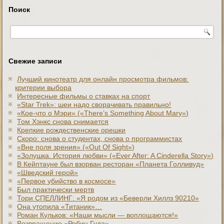
Поиск
Свежие записи
Лучший кинотеатр для онлайн просмотра фильмов:
критерии выбора
Интересные фильмы о ставках на спорт
«Star Trek»: шеи надо сворачивать правильно!
«Кое-что о Мэри» («There’s Something About Mary»)
Том Хэнкс снова снимается
Крепкие рождественские орешки
Скоро: снова о студентах, снова о программистах
«Вне поля зрения» («Out Of Sight»)
«Золушка. История любви» («Ever After: A Cinderеlla Story»)
В Кейптауне был взорван ресторан «Планета Голливуд»
«Шведский герой»
«Первое убийство в космосе»
Был практически мертв
Тори СПЕЛЛИНГ: «Я родом из «Беверли Хиллз 90210»
Она утопила «Титаник»…
Роман Кульков: «Наши мысли — воплощаются!»
Возвращение «Робин Гуда»