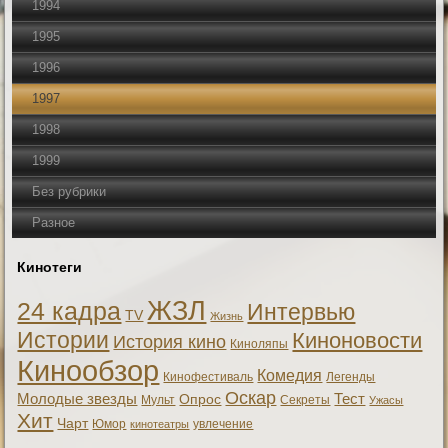
1994
1995
1996
1997
1998
1999
Без рубрики
Разное
Кинотеги
ЖЗЛ
24 кадра
Интервью
TV
Жизнь
Истории
Киноновости
История кино
Киноляпы
Кинообзор
Комедия
Кинофестиваль
Легенды
Оскар
Тест
Молодые звезды
Опрос
Мульт
Секреты
Ужасы
Хит
Чарт
Юмор
увлечение
кинотеатры