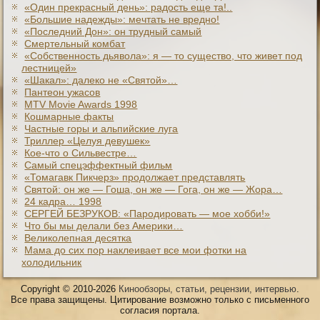
«Один прекрасный день»: радость еще та!..
«Большие надежды»: мечтать не вредно!
«Последний Дон»: он трудный самый
Смертельный комбат
«Собственность дьявола»: я — то существо, что живет под
лестницей»
«Шакал»: далеко не «Святой»…
Пантеон ужасов
MTV Movie Awards 1998
Кошмарные факты
Частные горы и альпийские луга
Триллер «Целуя девушек»
Кое-что о Сильвестре…
Самый спецэффектный фильм
«Томагавк Пикчерз» продолжает представлять
Святой: он же — Гоша, он же — Гога, он же — Жора…
24 кадра… 1998
СЕРГЕЙ БЕЗРУКОВ: «Пародировать — мое хобби!»
Что бы мы делали без Америки…
Великолепная десятка
Мама до сих пор наклеивает все мои фотки на
холодильник
Copyright © 2010-2026
Кинообзоры, статьи, рецензии, интервью
.
Все права защищены. Цитирование возможно только с письменного
согласия портала.