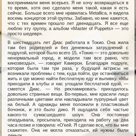
воспринимали меня всерьез. Я не хочу возвращаться в
то время, хотя оно сделало меня такой, какая я есть
сейчас. Больше всего мне нравилась Metallica, я видела
восемь концертов этой группы. Забавно, но мне кажется,
что с тех времен прошло лет двенадцать. Я все еще
люблю эту группу, а альбом «Master of Рuррets» — это
просто шедевр».
В шестнадцать лет Диас работала в Токио. Она жила
там без родителей и без денежных затруднений с
подругой, которой было всего 15. «Токио — это довольно
ненормальный город, и модели там все равно, что
кинозвезды», — говорит Камерон. Благодаря подруге,
которая была там три раза, у будущей актрисы не
возникали проблемы с тем, куда пойти, где остановиться
жить и где можно найти бесплатную еду и выпивку. «Мы
приходили в клубы и нас угощали бесплатной едой, —
смеется Диас. — Но рекламировать приходилось
довольно странные вещи. Во-первых, мне красили лицо
различными цветами или накладывали пурпурный цвет
на белый. А однажды меня положили в пластиковый
бочонок, и это было дико. Я ощущала себя частью
какого-то сумасшедшего шоу». Она постоянно
опаздывала, просыпала, приходила на работу на два
часа позже и говорила: «О’кей. Я сделаю все, что вы мне
скажете». Она не могла отказаться, ей нужны были
деньги.