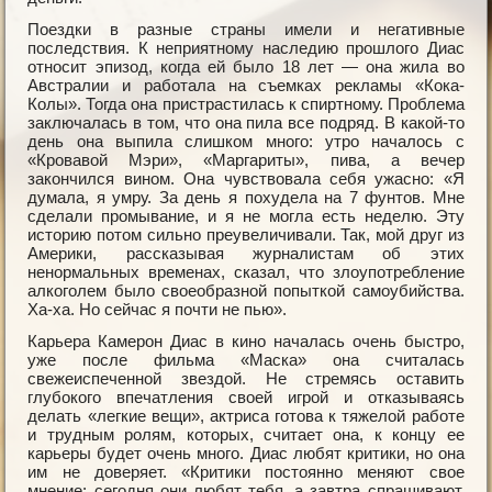
Поездки в разные страны имели и негативные
последствия. К неприятному наследию прошлого Диас
относит эпизод, когда ей было 18 лет — она жила во
Австралии и работала на съемках рекламы «Кока-
Колы». Тогда она пристрастилась к спиртному. Проблема
заключалась в том, что она пила все подряд. В какой-то
день она выпила слишком много: утро началось с
«Кровавой Мэри», «Маргариты», пива, а вечер
закончился вином. Она чувствовала себя ужасно: «Я
думала, я умру. За день я похудела на 7 фунтов. Мне
сделали промывание, и я не могла есть неделю. Эту
историю потом сильно преувеличивали. Так, мой друг из
Америки, рассказывая журналистам об этих
ненормальных временах, сказал, что злоупотребление
алкоголем было своеобразной попыткой самоубийства.
Ха-ха. Но сейчас я почти не пью».
Карьера Камерон Диас в кино началась очень быстро,
уже после фильма «Маска» она считалась
свежеиспеченной звездой. Не стремясь оставить
глубокого впечатления своей игрой и отказываясь
делать «легкие вещи», актриса готова к тяжелой работе
и трудным ролям, которых, считает она, к концу ее
карьеры будет очень много. Диас любят критики, но она
им не доверяет. «Критики постоянно меняют свое
мнение: сегодня они любят тебя, а завтра спрашивают,