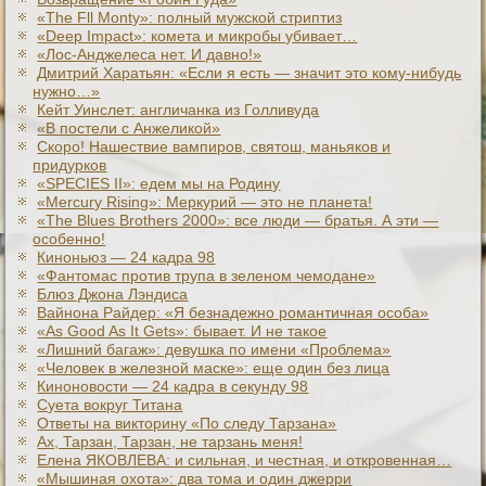
«The Fll Monty»: полный мужской стриптиз
«Deep Impact»: комета и микробы убивает…
«Лос-Анджелеса нет. И давно!»
Дмитрий Харатьян: «Если я есть — значит это кому-нибудь
нужно…»
Кейт Уинслет: англичанка из Голливуда
«В постели с Анжеликой»
Скоро! Нашествие вампиров, святош, маньяков и
придурков
«SPECIES II»: едем мы на Родину
«Mercury Rising»: Меркурий — это не планета!
«The Blues Brothers 2000»: все люди — братья. А эти —
особенно!
Киноньюз — 24 кадра 98
«Фантомас против трупа в зеленом чемодане»
Блюз Джона Лэндиса
Вайнона Райдер: «Я безнадежно романтичная особа»
«As Good As It Gets»: бывает. И не такое
«Лишний багаж»: девушка по имени «Проблема»
«Человек в железной маске»: еще один без лица
Киноновости — 24 кадра в секунду 98
Суета вокруг Титана
Ответы на викторину «По следу Тарзана»
Ах, Тарзан, Тарзан, не тарзань меня!
Елена ЯКОВЛЕВА: и сильная, и честная, и откровенная…
«Мышиная охота»: два тома и один джерри