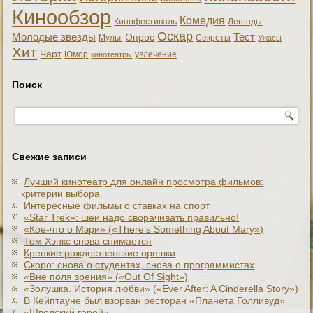
Кинообзор
Комедия
Кинофестиваль
Легенды
Оскар
Тест
Молодые звезды
Опрос
Мульт
Секреты
Ужасы
Хит
Чарт
Юмор
увлечение
кинотеатры
Поиск
Свежие записи
Лучший кинотеатр для онлайн просмотра фильмов:
критерии выбора
Интересные фильмы о ставках на спорт
«Star Trek»: шеи надо сворачивать правильно!
«Кое-что о Мэри» («There’s Something About Mary»)
Том Хэнкс снова снимается
Крепкие рождественские орешки
Скоро: снова о студентах, снова о программистах
«Вне поля зрения» («Out Of Sight»)
«Золушка. История любви» («Ever After: A Cinderеlla Story»)
В Кейптауне был взорван ресторан «Планета Голливуд»
«Шведский герой»