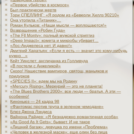
«Первое убийство в космосе»
Был практически мертв
Тори СПЕЛЛИНГ: «Я родом из «Беверли Хиллз 90210»
Она утопила «Титаник»…
Роман Кульков: «Наши мысли — воплощаются!»
Возвращение «Робин Гуда»
«The Fll Monty»: полный мужской стриптиз
«Deep Impact»: комета и микробы убивает…
«Лос-Анджелеса нет. И давно!»
Дмитрий Харатьян: «Если я есть — значит это кому-нибудь
нужно…»
Кейт Уинслет: англичанка из Голливуда
«В постели с Анжеликой»
Скоро! Нашествие вампиров, святош, маньяков и
придурков
«SPECIES II»: едем мы на Родину
«Mercury Rising»: Меркурий — это не планета!
«The Blues Brothers 2000»: все люди — братья. А эти —
особенно!
Киноньюз — 24 кадра 98
«Фантомас против трупа в зеленом чемодане»
Блюз Джона Лэндиса
Вайнона Райдер: «Я безнадежно романтичная особа»
«As Good As It Gets»: бывает. И не такое
«Лишний багаж»: девушка по имени «Проблема»
«Человек в железной маске»: еще один без лица