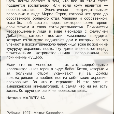
Суть ленты состоит в том, что все на этом свете
поддается воспитанию. Или если кому нравится —
перевоспитанию. Эгоистичные «отрицательные»
персонажи в виде Мерил Стрип, которой нет дела до
собственного больного отца Марвина и собственной,
тоже больной, сестры, через некоторое время теряют
свой эгоизм и свою «отрицательность». Психически
несовершенные лица в виде Леонардо с фамилией
ДиКаприо, которых достали мамашины придирки,
которые из-за этого поджигают дом и которых за это
упекают в психиатрическую лечебницу, тоже по жизни не
кукурузу охраняют, поскольку даже извиняются перед
эгоистичными «отрицательными» персонажами за
причиненный ущерб.
Если кто не меняется — так это сердобольные
«положительные» герои в виде Дайан Китон, которые и
за больным отцом ухаживают, и за домом
присматривают и вообще все из себя такие хорошие-
прехорошие. За что и страдают. И это уже не
американский кинематограф, а самая что ни на есть
жизнь. Которую как раз и не перевоспитаешь.
Наталья МАЛЮТИНА
Рубрика:
1997
|
Метки:
Кинообзор