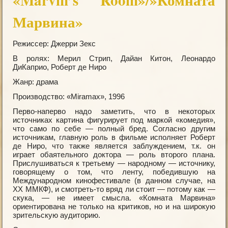
«Marvin’s Room»/»Комната
Марвина»
Режиссер: Джерри Зекс
В ролях: Мерил Стрип, Дайан Китон, Леонардо
ДиКаприо, Роберт де Ниро
Жанр: драма
Производство: «Miramax», 1996
Перво-наперво надо заметить, что в некоторых
источниках картина фигурирует под маркой «комедия»,
что само по себе — полный бред. Согласно другим
источникам, главную роль в фильме исполняет Роберт
де Ниро, что также является заблуждением, т.к. он
играет обаятельного доктора — роль второго плана.
Прислушиваться к третьему — народному — источнику,
говорящему о том, что ленту, победившую на
Международном кинофестивале (в данном случае, на
XX ММКФ), и смотреть-то вряд ли стоит — потому как —
скука, — не имеет смысла. «Комната Марвина»
ориентирована не только на критиков, но и на широкую
зрительскую аудиторию.