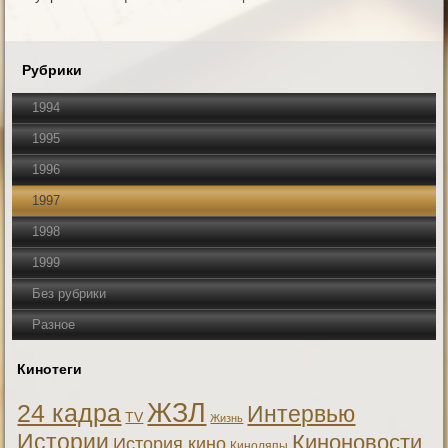
Рубрики
1994
1995
1996
1997
1998
1999
Без рубрики
Разное
Кинотеги
ЖЗЛ
24 кадра
Интервью
TV
Жизнь
Истории
Киноновости
История кино
Киноляпы