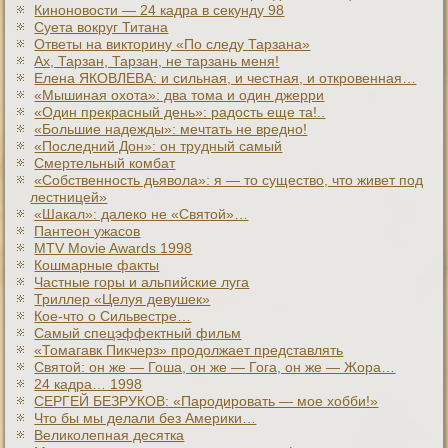
Киноновости — 24 кадра в секунду 98
Суета вокруг Титана
Ответы на викторину «По следу Тарзана»
Ах, Тарзан, Тарзан, не тарзань меня!
Елена ЯКОВЛЕВА: и сильная, и честная, и откровенная…
«Мышиная охота»: два тома и один джерри
«Один прекрасный день»: радость еще та!..
«Большие надежды»: мечтать не вредно!
«Последний Дон»: он трудный самый
Смертельный комбат
«Собственность дьявола»: я — то существо, что живет под
лестницей»
«Шакал»: далеко не «Святой»…
Пантеон ужасов
MTV Movie Awards 1998
Кошмарные факты
Частные горы и альпийские луга
Триллер «Целуя девушек»
Кое-что о Сильвестре…
Самый спецэффектный фильм
«Томагавк Пикчерз» продолжает представлять
Святой: он же — Гоша, он же — Гога, он же — Жора…
24 кадра… 1998
СЕРГЕЙ БЕЗРУКОВ: «Пародировать — мое хобби!»
Что бы мы делали без Америки…
Великолепная десятка