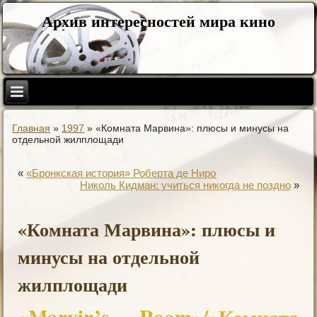
Архив интересностей мира кино
Главная
»
1997
»
«Комната Марвина»: плюсы и минусы на
отдельной жилплощади
«
«Бронкская история» Роберта де Ниро
Николь Кидман: учиться никогда не поздно
»
«Комната Марвина»: плюсы и
минусы на отдельной
жилплощади