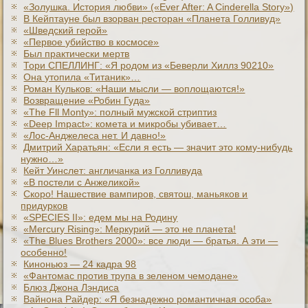
«Золушка. История любви» («Ever After: A Cinderеlla Story»)
В Кейптауне был взорван ресторан «Планета Голливуд»
«Шведский герой»
«Первое убийство в космосе»
Был практически мертв
Тори СПЕЛЛИНГ: «Я родом из «Беверли Хиллз 90210»
Она утопила «Титаник»…
Роман Кульков: «Наши мысли — воплощаются!»
Возвращение «Робин Гуда»
«The Fll Monty»: полный мужской стриптиз
«Deep Impact»: комета и микробы убивает…
«Лос-Анджелеса нет. И давно!»
Дмитрий Харатьян: «Если я есть — значит это кому-нибудь
нужно…»
Кейт Уинслет: англичанка из Голливуда
«В постели с Анжеликой»
Скоро! Нашествие вампиров, святош, маньяков и
придурков
«SPECIES II»: едем мы на Родину
«Mercury Rising»: Меркурий — это не планета!
«The Blues Brothers 2000»: все люди — братья. А эти —
особенно!
Киноньюз — 24 кадра 98
«Фантомас против трупа в зеленом чемодане»
Блюз Джона Лэндиса
Вайнона Райдер: «Я безнадежно романтичная особа»