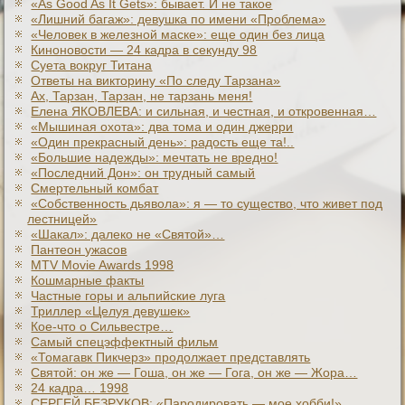
«As Good As It Gets»: бывает. И не такое
«Лишний багаж»: девушка по имени «Проблема»
«Человек в железной маске»: еще один без лица
Киноновости — 24 кадра в секунду 98
Суета вокруг Титана
Ответы на викторину «По следу Тарзана»
Ах, Тарзан, Тарзан, не тарзань меня!
Елена ЯКОВЛЕВА: и сильная, и честная, и откровенная…
«Мышиная охота»: два тома и один джерри
«Один прекрасный день»: радость еще та!..
«Большие надежды»: мечтать не вредно!
«Последний Дон»: он трудный самый
Смертельный комбат
«Собственность дьявола»: я — то существо, что живет под
лестницей»
«Шакал»: далеко не «Святой»…
Пантеон ужасов
MTV Movie Awards 1998
Кошмарные факты
Частные горы и альпийские луга
Триллер «Целуя девушек»
Кое-что о Сильвестре…
Самый спецэффектный фильм
«Томагавк Пикчерз» продолжает представлять
Святой: он же — Гоша, он же — Гога, он же — Жора…
24 кадра… 1998
СЕРГЕЙ БЕЗРУКОВ: «Пародировать — мое хобби!»