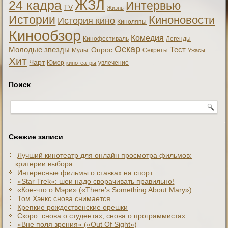
ЖЗЛ
24 кадра
Интервью
TV
Жизнь
Истории
Киноновости
История кино
Киноляпы
Кинообзор
Комедия
Кинофестиваль
Легенды
Оскар
Тест
Молодые звезды
Опрос
Мульт
Секреты
Ужасы
Хит
Чарт
Юмор
увлечение
кинотеатры
Поиск
Свежие записи
Лучший кинотеатр для онлайн просмотра фильмов:
критерии выбора
Интересные фильмы о ставках на спорт
«Star Trek»: шеи надо сворачивать правильно!
«Кое-что о Мэри» («There’s Something About Mary»)
Том Хэнкс снова снимается
Крепкие рождественские орешки
Скоро: снова о студентах, снова о программистах
«Вне поля зрения» («Out Of Sight»)