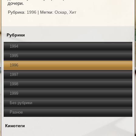
дочери.
Рубрика:
1996
|
Метки:
Оскар
,
Хит
Рубрики
1994
1995
1996
1997
1998
1999
Без рубрики
Разное
Кинотеги