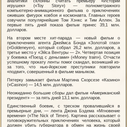
аналитики склонны считать премьеру «Истории
игрушек» («Toy Story») — полнометражного
компьютерно-анимационного фильма о приключениях
оживших фигурок ковбоя и космонавта. Главных героев
озвучили популярнейшие Том Хэнкс и Тим Аллен. За
первые пять дней показа фильм принес 39,1 млн.
долларов.
На втором месте хит-парада — новый фильм о
приключениях агента Джеймса Бонда «Золотой глаз»
(«Goldeneye»), который собрал 26,2 млн. долларов, а
третье место у «Эйса Вентуры — 2». Четвертая позиция
у боевика «Поезд с деньгами» («Money train»). Отчасти
успешному прокату ленты помог скандал, возникший из-
за того, что нью-йоркские преступники повторили
«подвиг», совершенный в фильме маньяком.
Пятерку замыкает фильм Мартина Скорсезе «Казино»
(«Casino») — 14,5 млн. долларов.
Неожиданно большие сборы дал фильм «Американский
президент» — за пять дней 13,1 млн. долларов.
Единственный боевик, с треском провалившийся в
премьерные дни, — лентa Джона Бэдема «Мгновение
времени» («The Nick of Time»). Картина рассказывает о
головокружительных приключениях человека, который
должен убить губернатора в обмен на жизнь своей