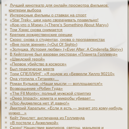
Лучший кинотеатр для онлайн просмотра фильмов:
критерии выбора
Интересные фильмы о ставках на спорт
«Star Trek»: шеи надо сворачивать правильно!
«Кое-что о Мэри» («There’s Something About Mary»)
Том Хэнкс снова снимается
Крепкие рождественские орешки
Скоро: снова о студентах, снова о программистах
«Вне поля зрения» («Out Of Sight»)
«Золушка. История любви» («Ever After: A Cinderеlla Story»)
В Кейптауне был взорван ресторан «Планета Голливуд»
«Шведский герой»
«Первое убийство в космосе»
Был практически мертв
Тори СПЕЛЛИНГ: «Я родом из «Беверли Хиллз 90210»
Она утопила «Титаник»…
Роман Кульков: «Наши мысли — воплощаются!»
Возвращение «Робин Гуда»
«The Fll Monty»: полный мужской стриптиз
«Deep Impact»: комета и микробы убивает…
«Лос-Анджелеса нет. И давно!»
Дмитрий Харатьян: «Если я есть — значит это кому-нибудь
нужно…»
Кейт Уинслет: англичанка из Голливуда
«В постели с Анжеликой»
Скоро! Нашествие вампиров, святош, маньяков и