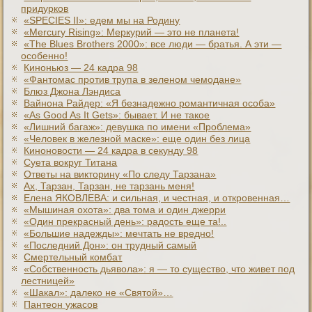
придурков
«SPECIES II»: едем мы на Родину
«Mercury Rising»: Меркурий — это не планета!
«The Blues Brothers 2000»: все люди — братья. А эти —
особенно!
Киноньюз — 24 кадра 98
«Фантомас против трупа в зеленом чемодане»
Блюз Джона Лэндиса
Вайнона Райдер: «Я безнадежно романтичная особа»
«As Good As It Gets»: бывает. И не такое
«Лишний багаж»: девушка по имени «Проблема»
«Человек в железной маске»: еще один без лица
Киноновости — 24 кадра в секунду 98
Суета вокруг Титана
Ответы на викторину «По следу Тарзана»
Ах, Тарзан, Тарзан, не тарзань меня!
Елена ЯКОВЛЕВА: и сильная, и честная, и откровенная…
«Мышиная охота»: два тома и один джерри
«Один прекрасный день»: радость еще та!..
«Большие надежды»: мечтать не вредно!
«Последний Дон»: он трудный самый
Смертельный комбат
«Собственность дьявола»: я — то существо, что живет под
лестницей»
«Шакал»: далеко не «Святой»…
Пантеон ужасов