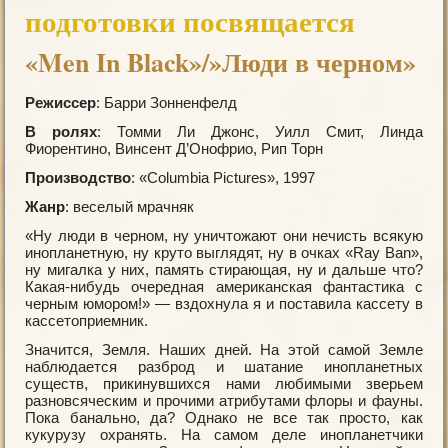
подготовки посвящается
«Men In Black»/»Люди в черном»
Режиссер
: Барри Зонненфелд
В ролях
: Томми Ли Джонс, Уилл Смит, Линда
Фиорентино, Винсент Д’Онофрио, Рип Торн
Производство
: «Columbia Рictures», 1997
Жанр
: веселый мрачняк
«Ну люди в черном, ну уничтожают они нечисть всякую
инопланетную, ну круто выглядят, ну в очках «Ray Ban»,
ну мигалка у них, память стирающая, ну и дальше что?
Какая-нибудь очередная американская фантастика с
черным юмором!» — вздохнула я и поставила кассету в
кассетоприемник.
Значится, Земля. Наших дней. На этой самой Земле
наблюдается разброд и шатание инопланетных
существ, прикинувшихся нами любимыми зверьем
разновсяческим и прочими атрибутами флоры и фауны.
Пока банально, да? Однако не все так просто, как
кукурузу охранять. На самом деле инопланетчики