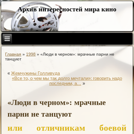
Архив интересностей мира кино
Главная
»
1998
»
«Люди в черном»: мрачные парни не
танцуют
«
Жемчужины Голливуда
«Все то, о чем мы так долго мечтали»: говорить надо
последним, а…
»
«Люди в черном»: мрачные
парни не танцуют
или отличникам боевой