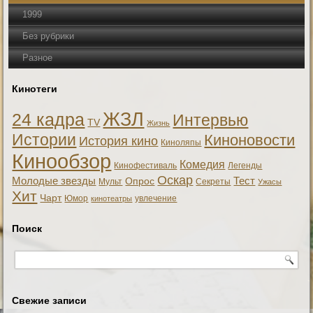
1999
Без рубрики
Разное
Кинотеги
ЖЗЛ
24 кадра
Интервью
TV
Жизнь
Истории
Киноновости
История кино
Киноляпы
Кинообзор
Комедия
Кинофестиваль
Легенды
Оскар
Тест
Молодые звезды
Опрос
Мульт
Секреты
Ужасы
Хит
Чарт
Юмор
увлечение
кинотеатры
Поиск
Свежие записи