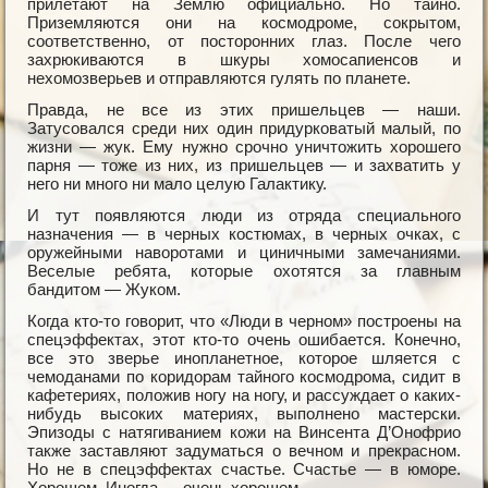
прилетают на Землю официально. Но тайно.
Приземляются они на космодроме, сокрытом,
соответственно, от посторонних глаз. После чего
захрюкиваются в шкуры хомосапиенсов и
нехомозверьев и отправляются гулять по планете.
Правда, не все из этих пришельцев — наши.
Затусовался среди них один придурковатый малый, по
жизни — жук. Ему нужно срочно уничтожить хорошего
парня — тоже из них, из пришельцев — и захватить у
него ни много ни мало целую Галактику.
И тут появляются люди из отряда специального
назначения — в черных костюмах, в черных очках, с
оружейными наворотами и циничными замечаниями.
Веселые ребята, которые охотятся за главным
бандитом — Жуком.
Когда кто-то говорит, что «Люди в черном» построены на
спецэффектах, этот кто-то очень ошибается. Конечно,
все это зверье инопланетное, которое шляется с
чемоданами по коридорам тайного космодрома, сидит в
кафетериях, положив ногу на ногу, и рассуждает о каких-
нибудь высоких материях, выполнено мастерски.
Эпизоды с натягиванием кожи на Винсента Д’Онофрио
также заставляют задуматься о вечном и прекрасном.
Но не в спецэффектах счастье. Счастье — в юморе.
Хорошем. Иногда — очень хорошем.