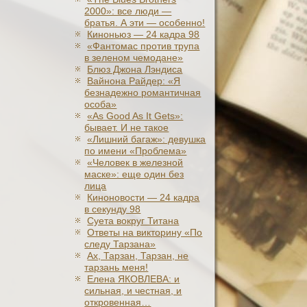
2000»: все люди —
братья. А эти — особенно!
Киноньюз — 24 кадра 98
«Фантомас против трупа
в зеленом чемодане»
Блюз Джона Лэндиса
Вайнона Райдер: «Я
безнадежно романтичная
особа»
«As Good As It Gets»:
бывает. И не такое
«Лишний багаж»: девушка
по имени «Проблема»
«Человек в железной
маске»: еще один без
лица
Киноновости — 24 кадра
в секунду 98
Суета вокруг Титана
Ответы на викторину «По
следу Тарзана»
Ах, Тарзан, Тарзан, не
тарзань меня!
Елена ЯКОВЛЕВА: и
сильная, и честная, и
откровенная…