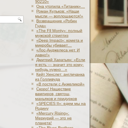
90210»
Она утопила «Титаник»…
Роман Кульков: «Наши
мысли — воплощаются!»
Возвращение «Робин
Гуда»
«The Fll Monty»: полный
мужской стриптиз
«Deep Impact»: комета и
микробы убивает…
«Лос-Анджелеса нет. И
давно!»
Дмитрий Харатьян: «Если
я есть — значит это кому-
нибудь нужно…»
Кейт Уинслет: англичанка
из Голливуда
«В постели с Анжеликой»
Скоро! Нашествие
вампиров, святош,
маньяков и придурков
«SPECIES II»: едем мы на
Родину
«Mercury Rising»:
Меркурий — это не
планета!
«The Blues Brothers