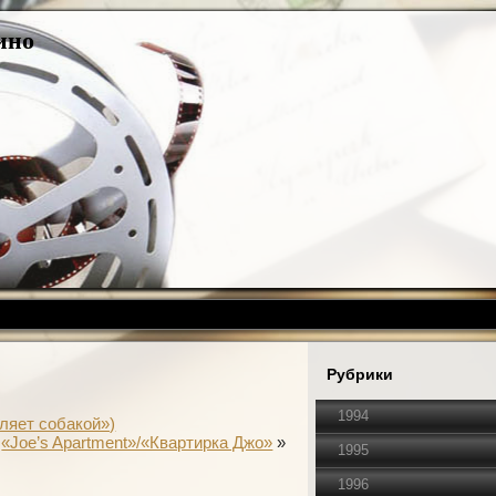
ино
Рубрики
1994
ляет собакой»)
«Joe’s Apartment»/«Квартирка Джо»
»
1995
1996