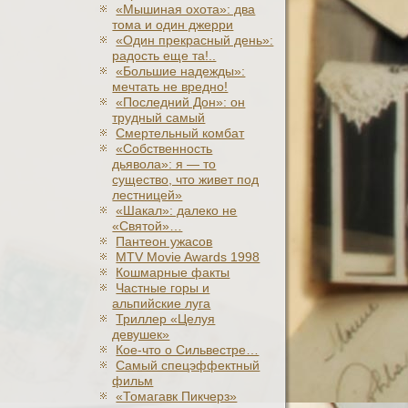
«Мышиная охота»: два
тома и один джерри
«Один прекрасный день»:
радость еще та!..
«Большие надежды»:
мечтать не вредно!
«Последний Дон»: он
трудный самый
Смертельный комбат
«Собственность
дьявола»: я — то
существо, что живет под
лестницей»
«Шакал»: далеко не
«Святой»…
Пантеон ужасов
MTV Movie Awards 1998
Кошмарные факты
Частные горы и
альпийские луга
Триллер «Целуя
девушек»
Кое-что о Сильвестре…
Самый спецэффектный
фильм
«Томагавк Пикчерз»