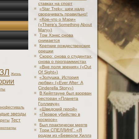
ставках на спорт
«Star Trek»: шеи надо
сворачивать правильно!
«Кое-что о Мэри»
(«There’s Something About
Mary»)
Том Хэнкс снова
снимается
Крепкие рождественские
орешки
Скоро: снова о студентах,
снова о программистах
«Вне поля зрения» («Out
ЗЛ
Of Sight»)
Жизнь
«Золушка. История
ории
любви» («Ever After: A
Cinderеlla Story»)
япы
В Кейптауне был взорван
ресторан «Планета
Голливуд»
инофестиваль
«Шведский герой»
дые звезды
«Первое убийство в
космосе»
Тест
креты
Был практически мертв
инотеатры
Тори СПЕЛЛИНГ: «Я
родом из «Беверли Хиллз