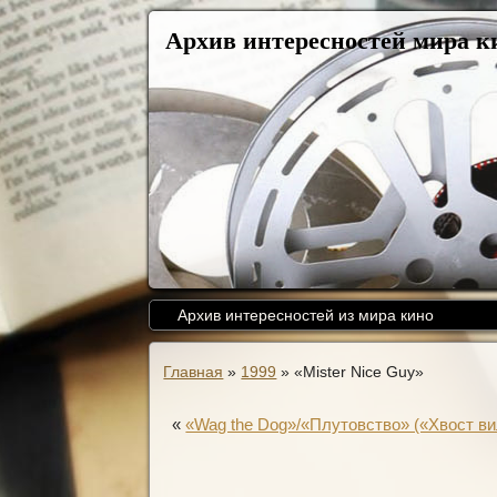
Архив интересностей мира к
Архив интересностей из мира кино
Главная
»
1999
»
«Mister Nice Guy»
«
«Wag the Dog»/«Плутовство» («Хвост ви