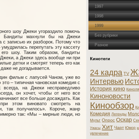
1997
1998
1999
арного шоу Джеки угораздило помочь
Без рубрики
в. Бандиты махнули бы на Джеки
а с записью их разборок. Потому что
Разное
 умудрилась перепутать эту кассету
 его шоу. Таким образом, бандиты
 Джеки, а Джеки здесь вообще ни при
Кинотеги
илые детки и смотрят теперь его как
 даже не догадывается.
Ж
24 кадра
TV
один фильм с лапусей Чаном, уже во
Интервью
Ист
 это – типичная чановская комедия с
 всегда, на Джеки несправедливо
История кино
Кинол
сегда, он хочет, чтобы от него все
Киноновости
и начинают все больше досаждать. Как
Кинообзор
 при этом виновато смотреть на
К
и, так получилось». Короче, жанр
Комедия
имерно так: «Мы – мирные люди, но
Моло
Легенды
Оскар
Опрос
Мульт
Се
Хит
Чарт
Юмор
Ужасы
к
увлечение