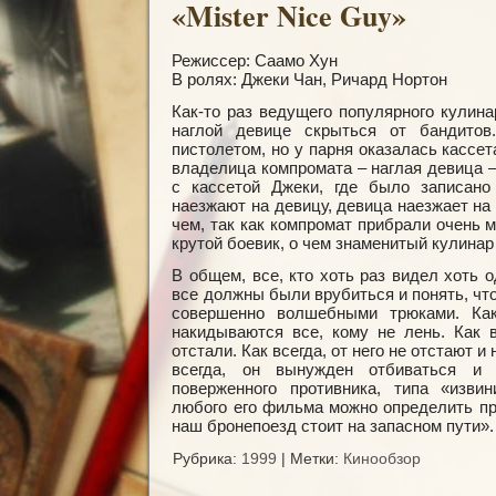
«Mister Nice Guy»
Режиссер: Саамо Хун
В ролях: Джеки Чан, Ричард Нортон
Как-то раз ведущего популярного кулин
наглой девице скрыться от бандито
пистолетом, но у парня оказалась кассет
владелица компромата – наглая девица –
с кассетой Джеки, где было записано
наезжают на девицу, девица наезжает на
чем, так как компромат прибрали очень м
крутой боевик, о чем знаменитый кулинар
В общем, все, кто хоть раз видел хоть 
все должны были врубиться и понять, что
совершенно волшебными трюками. Как
накидываются все, кому не лень. Как в
отстали. Как всегда, от него не отстают 
всегда, он вынужден отбиваться и
поверженного противника, типа «извин
любого его фильма можно определить пр
наш бронепоезд стоит на запасном пути».
Рубрика:
1999
|
Метки:
Кинообзор