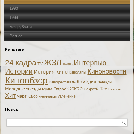
1998
1999
Без рубрики
Разное
Кинотеги
ЖЗЛ
24 кадра
Интервью
TV
Жизнь
Истории
Киноновости
История кино
Киноляпы
Кинообзор
Комедия
Кинофестиваль
Легенды
Оскар
Тест
Молодые звезды
Опрос
Мульт
Секреты
Ужасы
Хит
Чарт
Юмор
увлечение
кинотеатры
Поиск