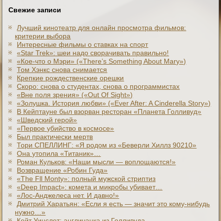
Свежие записи
Лучший кинотеатр для онлайн просмотра фильмов:
критерии выбора
Интересные фильмы о ставках на спорт
«Star Trek»: шеи надо сворачивать правильно!
«Кое-что о Мэри» («There’s Something About Mary»)
Том Хэнкс снова снимается
Крепкие рождественские орешки
Скоро: снова о студентах, снова о программистах
«Вне поля зрения» («Out Of Sight»)
«Золушка. История любви» («Ever After: A Cinderеlla Story»)
В Кейптауне был взорван ресторан «Планета Голливуд»
«Шведский герой»
«Первое убийство в космосе»
Был практически мертв
Тори СПЕЛЛИНГ: «Я родом из «Беверли Хиллз 90210»
Она утопила «Титаник»…
Роман Кульков: «Наши мысли — воплощаются!»
Возвращение «Робин Гуда»
«The Fll Monty»: полный мужской стриптиз
«Deep Impact»: комета и микробы убивает…
«Лос-Анджелеса нет. И давно!»
Дмитрий Харатьян: «Если я есть — значит это кому-нибудь
нужно…»
Кейт Уинслет: англичанка из Голливуда