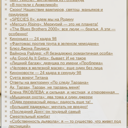
«В постели с Анжеликой»
Скоро! Нашествие вампиров, святош, маньяков и
придурков
«SPECIES II»: едем мы на Родину
«Mercury Rising»: Меркурий — это не планета!
«The Blues Brothers 2000»: все люди — братья. А эти —
особенно!
Киноньюз — 24 кадра 98
«Фантомас против трупа в зеленом чемодане»
Блюз Джона Лэндиса
Вайнона Райдер: «Я безнадежно романтичная особа»
«As Good As It Gets»: бывает. И не такое
«Лишний багаж»: девушка по имени «Проблема»
«Человек в железной маске»: еще один без лица
Киноновости — 24 кадра в секунду 98
Суета вокруг Титана
Ответы на викторину «По следу Тарзана»
Ах, Тарзан, Тарзан, не тарзань меня!
Елена ЯКОВЛЕВА: и сильная, и честная, и откровенная…
«Мышиная охота»: два тома и один джерри
«Один прекрасный день»: радость еще та!..
«Большие надежды»: мечтать не вредно!
«Последний Дон»: он трудный самый
Смертельный комбат
«Собственность дьявола»: я — то существо, что живет под
лестницей»