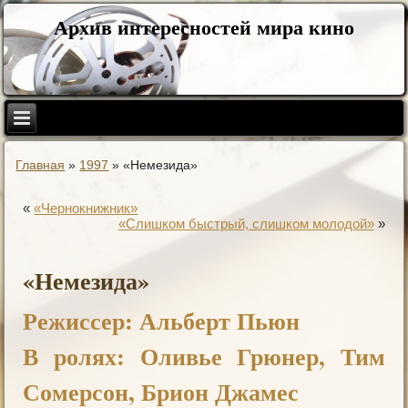
Архив интересностей мира кино
Главная
»
1997
»
«Немезида»
«
«Чернокнижник»
«Слишком быстрый, слишком молодой»
»
«Немезида»
Режиссер: Альберт Пьюн
В ролях: Оливье Грюнер, Тим
Сомерсон, Брион Джамес