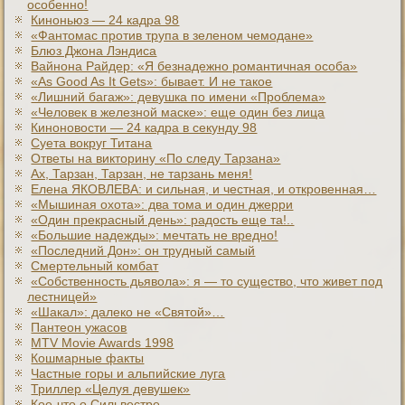
особенно!
Киноньюз — 24 кадра 98
«Фантомас против трупа в зеленом чемодане»
Блюз Джона Лэндиса
Вайнона Райдер: «Я безнадежно романтичная особа»
«As Good As It Gets»: бывает. И не такое
«Лишний багаж»: девушка по имени «Проблема»
«Человек в железной маске»: еще один без лица
Киноновости — 24 кадра в секунду 98
Суета вокруг Титана
Ответы на викторину «По следу Тарзана»
Ах, Тарзан, Тарзан, не тарзань меня!
Елена ЯКОВЛЕВА: и сильная, и честная, и откровенная…
«Мышиная охота»: два тома и один джерри
«Один прекрасный день»: радость еще та!..
«Большие надежды»: мечтать не вредно!
«Последний Дон»: он трудный самый
Смертельный комбат
«Собственность дьявола»: я — то существо, что живет под
лестницей»
«Шакал»: далеко не «Святой»…
Пантеон ужасов
MTV Movie Awards 1998
Кошмарные факты
Частные горы и альпийские луга
Триллер «Целуя девушек»
Кое-что о Сильвестре…