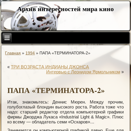
Архив интересностей мира кино
Главная
»
1994
»
ПАПА «ТЕРМИНАТОРА-2»
«
ТРИ ВОЗРАСТА ИНДИАНЫ ДЖОНСА
Интервью с Леонидом Ярмольником
»
ПАПА «ТЕРМИНАТОРА-2»
Итак, знакомьтесь: Деннис Мюрен. Между прочим,
голубоглазый блондин высокого роста. Работа тоже что
надо: старший редактор отдела компьютерной графики
фирмы Джорджа Лукаса «Industrial Light & Magic». Плюс
ко всему — обладатель семи «Оскаров»…
Занимается он компьютерной графикой давно. Еще для