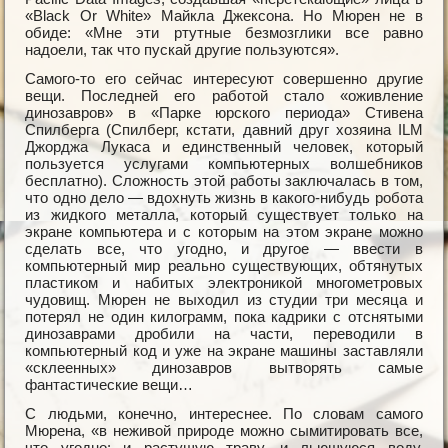
«Black Or White» Майкла Джексона. Но Мюрен не в
обиде: «Мне эти ртутные безмозглики все равно
надоели, так что пускай другие пользуются».
Самого-то его сейчас интересуют совершенно другие
вещи. Последней его работой стало «оживление
динозавров» в «Парке юрского периода» Стивена
Спилберга (Спилберг, кстати, давний друг хозяина ILM
Джорджа Лукаса и единственный человек, который
пользуется услугами компьютерных волшебников
бесплатно). Сложность этой работы заключалась в том,
что одно дело — вдохнуть жизнь в какого-нибудь робота
из жидкого металла, который существует только на
экране компьютера и с которым на этом экране можно
сделать все, что угодно, и другое — ввести в
компьютерный мир реально существующих, обтянутых
пластиком и набитых электроникой многометровых
чудовищ. Мюрен не выходил из студии три месяца и
потерял не один килограмм, пока кадрики с отснятыми
динозаврами дробили на части, переводили в
компьютерный код и уже на экране машины заставляли
«склеенных» динозавров вытворять самые
фантастические вещи…
С людьми, конечно, интереснее. По словам самого
Мюрена, «в неживой природе можно сымитировать все,
что угодно: и растущую траву, и льющуюся воду.