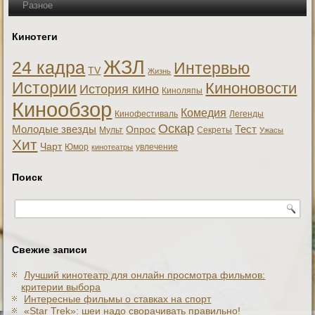
Разное
Кинотеги
ЖЗЛ
24 кадра
Интервью
TV
Жизнь
Истории
Киноновости
История кино
Киноляпы
Кинообзор
Комедия
Кинофестиваль
Легенды
Оскар
Тест
Молодые звезды
Опрос
Мульт
Секреты
Ужасы
Хит
Чарт
Юмор
увлечение
кинотеатры
Поиск
Свежие записи
Лучший кинотеатр для онлайн просмотра фильмов:
критерии выбора
Интересные фильмы о ставках на спорт
«Star Trek»: шеи надо сворачивать правильно!