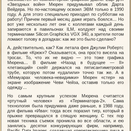
«Звездных войн» Мюрен придумывал облик Дарта
Вейдера. Но по-настоящему освоил ЭВМ только в 1990
году. А для этого специально приходил по субботам на
работу! Причем первый месяц даже играть боялся… Но
вот уже несколько лет они с коллегами каждый день
запираются в павильонах ILM, колдуют над своими
терминалами Silicon Graрhicks VGX 340, а зрители потом
ломают голову в догадках: как же это было сделано?
А, действительно, как? Как летала фея Джулии Робертс
в фильме «Крюк»? Оказывается, она просто висела на
тросах. То, что их не видно — это тоже графика
Мюрена… В фильме «Назад в будущее — II»
«летающий» скейт держался на пятисантиметровой
трубе, которую потом «удалили» точно так же. А в
«Мемуарах человека-невидимки» Мюрен «стер» на
экране изображение Чеви Чейза, оставив только его
одежду…
Но самым крупным успехом Мюрена считается
«ртутный человек» из «Терминатора-2». Cама
технология была придумана даже раньше, в 1988 году,
для фильма «Ива»: тогда всех поразил тигр, который в
прыжке превращался в спящую женщину. С тех пор
новая техника съемок проникла во все области, и ею
занялись десятки конкурирующих фирм, например,
Рacific Data Images, создавшая «перетекающие» лица в