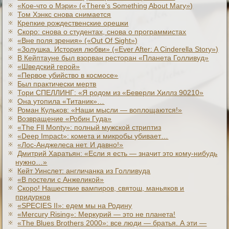
«Кое-что о Мэри» («There’s Something About Mary»)
Том Хэнкс снова снимается
Крепкие рождественские орешки
Скоро: снова о студентах, снова о программистах
«Вне поля зрения» («Out Of Sight»)
«Золушка. История любви» («Ever After: A Cinderеlla Story»)
В Кейптауне был взорван ресторан «Планета Голливуд»
«Шведский герой»
«Первое убийство в космосе»
Был практически мертв
Тори СПЕЛЛИНГ: «Я родом из «Беверли Хиллз 90210»
Она утопила «Титаник»…
Роман Кульков: «Наши мысли — воплощаются!»
Возвращение «Робин Гуда»
«The Fll Monty»: полный мужской стриптиз
«Deep Impact»: комета и микробы убивает…
«Лос-Анджелеса нет. И давно!»
Дмитрий Харатьян: «Если я есть — значит это кому-нибудь
нужно…»
Кейт Уинслет: англичанка из Голливуда
«В постели с Анжеликой»
Скоро! Нашествие вампиров, святош, маньяков и
придурков
«SPECIES II»: едем мы на Родину
«Mercury Rising»: Меркурий — это не планета!
«The Blues Brothers 2000»: все люди — братья. А эти —