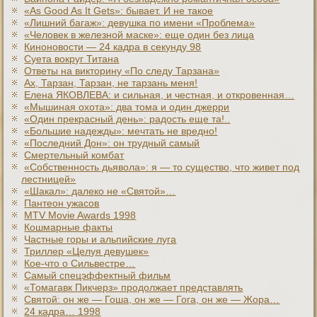
«As Good As It Gets»: бывает. И не такое
«Лишний багаж»: девушка по имени «Проблема»
«Человек в железной маске»: еще один без лица
Киноновости — 24 кадра в секунду 98
Суета вокруг Титана
Ответы на викторину «По следу Тарзана»
Ах, Тарзан, Тарзан, не тарзань меня!
Елена ЯКОВЛЕВА: и сильная, и честная, и откровенная…
«Мышиная охота»: два тома и один джерри
«Один прекрасный день»: радость еще та!..
«Большие надежды»: мечтать не вредно!
«Последний Дон»: он трудный самый
Смертельный комбат
«Собственность дьявола»: я — то существо, что живет под
лестницей»
«Шакал»: далеко не «Святой»…
Пантеон ужасов
MTV Movie Awards 1998
Кошмарные факты
Частные горы и альпийские луга
Триллер «Целуя девушек»
Кое-что о Сильвестре…
Самый спецэффектный фильм
«Томагавк Пикчерз» продолжает представлять
Святой: он же — Гоша, он же — Гога, он же — Жора…
24 кадра… 1998