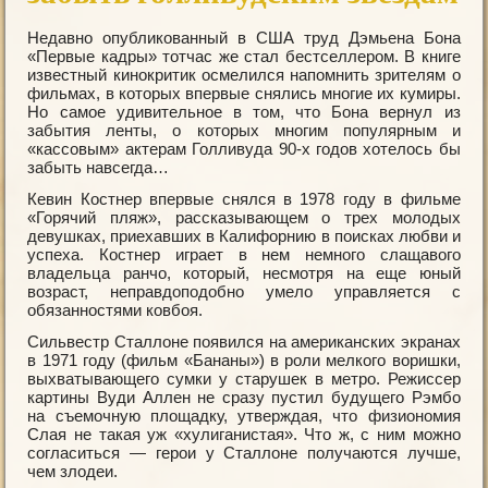
Недавно опубликованный в США труд Дэмьена Бона
«Первые кадры» тотчас же стал бестселлером. В книге
известный кинокритик осмелился напомнить зрителям о
фильмах, в которых впервые снялись многие их кумиры.
Но самое удивительное в том, что Бона вернул из
забытия ленты, о которых многим популярным и
«кассовым» актерам Голливуда 90-х годов хотелось бы
забыть навсегда…
Кевин Костнер впервые снялся в 1978 году в фильме
«Горячий пляж», рассказывающем о трех молодых
девушках, приехавших в Калифорнию в поисках любви и
успеха. Костнер играет в нем немного слащавого
владельца ранчо, который, несмотря на еще юный
возраст, неправдоподобно умело управляется с
обязанностями ковбоя.
Сильвестр Сталлоне появился на американских экранах
в 1971 году (фильм «Бананы») в роли мелкого воришки,
выхватывающего сумки у старушек в метро. Режиссер
картины Вуди Аллен не сразу пустил будущего Рэмбо
на съемочную площадку, утверждая, что физиономия
Слая не такая уж «хулиганистая». Что ж, с ним можно
согласиться — герои у Сталлоне получаются лучше,
чем злодеи.