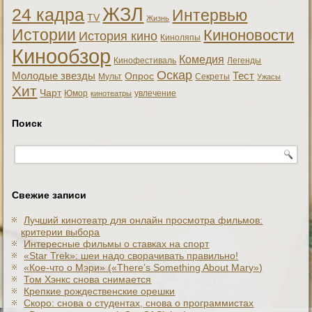
ЖЗЛ
24 кадра
Интервью
TV
Жизнь
Истории
Киноновости
История кино
Киноляпы
Кинообзор
Комедия
Кинофестиваль
Легенды
Оскар
Тест
Молодые звезды
Опрос
Мульт
Секреты
Ужасы
Хит
Чарт
Юмор
увлечение
кинотеатры
Поиск
Свежие записи
Лучший кинотеатр для онлайн просмотра фильмов:
критерии выбора
Интересные фильмы о ставках на спорт
«Star Trek»: шеи надо сворачивать правильно!
«Кое-что о Мэри» («There’s Something About Mary»)
Том Хэнкс снова снимается
Крепкие рождественские орешки
Скоро: снова о студентах, снова о программистах