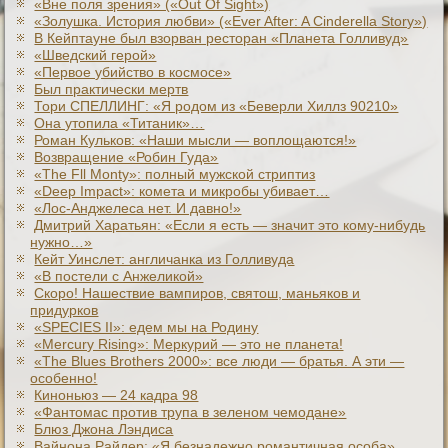
«Вне поля зрения» («Out Of Sight»)
«Золушка. История любви» («Ever After: A Cinderеlla Story»)
В Кейптауне был взорван ресторан «Планета Голливуд»
«Шведский герой»
«Первое убийство в космосе»
Был практически мертв
Тори СПЕЛЛИНГ: «Я родом из «Беверли Хиллз 90210»
Она утопила «Титаник»…
Роман Кульков: «Наши мысли — воплощаются!»
Возвращение «Робин Гуда»
«The Fll Monty»: полный мужской стриптиз
«Deep Impact»: комета и микробы убивает…
«Лос-Анджелеса нет. И давно!»
Дмитрий Харатьян: «Если я есть — значит это кому-нибудь
нужно…»
Кейт Уинслет: англичанка из Голливуда
«В постели с Анжеликой»
Скоро! Нашествие вампиров, святош, маньяков и
придурков
«SPECIES II»: едем мы на Родину
«Mercury Rising»: Меркурий — это не планета!
«The Blues Brothers 2000»: все люди — братья. А эти —
особенно!
Киноньюз — 24 кадра 98
«Фантомас против трупа в зеленом чемодане»
Блюз Джона Лэндиса
Вайнона Райдер: «Я безнадежно романтичная особа»