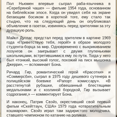
Пол Ньюмен впервые сыграл раба-язычника в
«Серебряной чаше» — фильме 1954 года, основанном
на библейском эпосе. Когда он увидел себя на экране
бегающим босиком в короткой тоге, ему стало так
стыдно, что на следующий день он опубликовал
объявление в газетах, извиняясь перед зрителями за эту
дурацкую роль.
Майкл Дуглас предстал перед зрителем в картине 1969
года «Приветствую тебя, герой!» в образе молодого
студента-борца за мир. Одновременно с выкрикиванием
лозунгов он заигрывает с двумя глупенькими
школьницами, встретившимися ему по пути. Тогда у него
был «тонкий, высокий голос, похожий на писк мышонка
Джерри», — вспоминает Бона.
Ричард Гир, романтический герой «Красотки» и
«Соммерсби», сыграл в 1975 году дешевого сутенера в
полицейском боевике «Рапорт комиссару». «В
расстегнутой рубашке, обвешанный блестящими
медальонами и с козлиной бородкой, Гир вызывает
содрогание,» — комментирует Бона.
И наконец, Патрик Свэйз, окрестивший свой первый
фильм «Скейттаун, США» 1979 года «отвратительным
кошмаром». Свэйз играл там задиристого молодчика,
ставшего чемпионом по катанию на роликах.