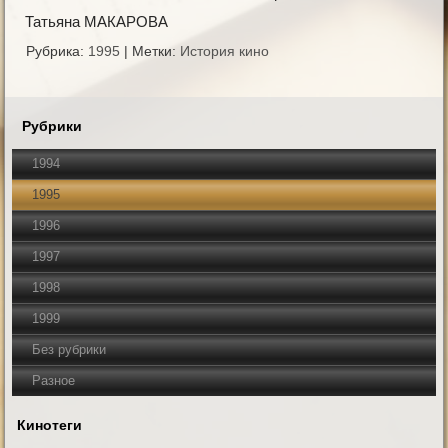
Татьяна МАКАРОВА
Рубрика:
1995
|
Метки:
История кино
Рубрики
1994
1995
1996
1997
1998
1999
Без рубрики
Разное
Кинотеги