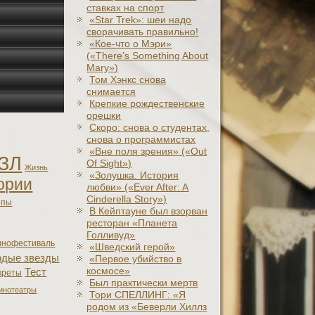
ставках на спорт
«Star Trek»: шеи надо
сворачивать правильно!
«Кое-что о Мэри»
(«There’s Something About
Mary»)
Том Хэнкс снова
снимается
Крепкие рождественские
орешки
Скоро: снова о студентах,
снова о программистах
«Вне поля зрения» («Out
ЗЛ
Of Sight»)
Жизнь
«Золушка. История
ории
любви» («Ever After: A
Cinderеlla Story»)
япы
В Кейптауне был взорван
ресторан «Планета
Голливуд»
инофестиваль
«Шведский герой»
дые звезды
«Первое убийство в
космосе»
Тест
креты
Был практически мертв
инотеатры
Тори СПЕЛЛИНГ: «Я
родом из «Беверли Хиллз