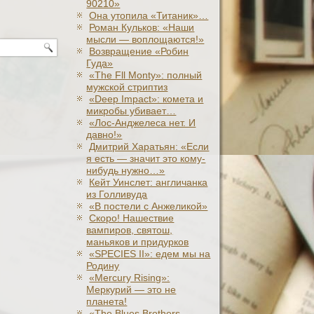
90210»
Она утопила «Титаник»…
Роман Кульков: «Наши
мысли — воплощаются!»
Возвращение «Робин
Гуда»
«The Fll Monty»: полный
мужской стриптиз
«Deep Impact»: комета и
микробы убивает…
«Лос-Анджелеса нет. И
давно!»
Дмитрий Харатьян: «Если
я есть — значит это кому-
нибудь нужно…»
Кейт Уинслет: англичанка
из Голливуда
«В постели с Анжеликой»
Скоро! Нашествие
вампиров, святош,
маньяков и придурков
«SPECIES II»: едем мы на
Родину
«Mercury Rising»:
Меркурий — это не
планета!
«The Blues Brothers