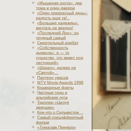
«Мышиная охота»: два
тома и один джерри
«Один прекрасный день»:
радость еще та!..
«Большие надежды»:
мечтать не вредно!
«Последний Дон»: он
трудный самый
Смертельный комбат
«Собственность
дьявола»: я — то
существо, что живет под
лестницей»
«Шакал»: далеко не
«Святой»…
Пантеон ужасов
MTV Movie Awards 1998
Кошмарные факты
Частные горы и
альпийские луга
Триллер «Целуя
девушек»
Кое-что о Сильвестре…
Самый спецэффектный
фильм
«Томагавк Пикчерз»