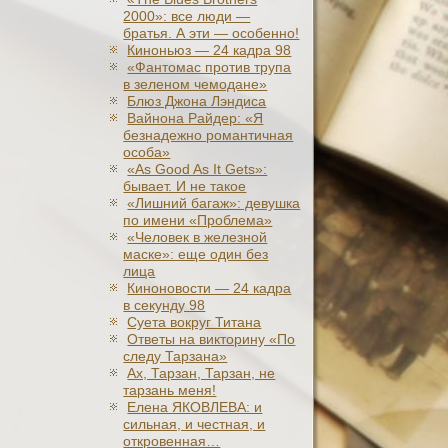
2000»: все люди —
братья. А эти — особенно!
Киноньюз — 24 кадра 98
«Фантомас против трупа
в зеленом чемодане»
Блюз Джона Лэндиса
Вайнона Райдер: «Я
безнадежно романтичная
особа»
«As Good As It Gets»:
бывает. И не такое
«Лишний багаж»: девушка
по имени «Проблема»
«Человек в железной
маске»: еще один без
лица
Киноновости — 24 кадра
в секунду 98
Суета вокруг Титана
Ответы на викторину «По
следу Тарзана»
Ах, Тарзан, Тарзан, не
тарзань меня!
Елена ЯКОВЛЕВА: и
сильная, и честная, и
откровенная…