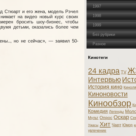
1997
д Стюарт и его жена, модель Рэчел
1998
снимает на видео новый курс своих
мерен бросить шоу-бизнес, чтобы
1999
вумя детьми, оказались более чем
Без рубрики
ны.., но не сейчас», — заявил 50-
Разное
Кинотеги
Ж
24 кадра
TV
Интервью
Ист
История кино
Кинол
Киноновости
Кинообзор
К
Комедия
Моло
Легенды
Оскар
Опрос
Мульт
Се
Хит
Чарт
Юмор
Ужасы
к
увлечение