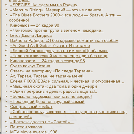
«SPECIES II»: едем мы на Родину
«Mercury Rising»: Меркурий — это не планета!
«The Blues Brothers 2000»: все люди — братья. А эти —
особенно!
Киноньюз — 24 кадра 98
«Фантомас против трупа в зеленом чемодане»
Блюз Джона Лэндиса
Вайнона Райдер: «Я безнадежно романтичная особа»
«As Good As It Gets»: бывает. И не такое
«Лишний багаж»: девушка по имени «Проблема»
«Человек в железной маске»: еще один без лица
Киноновости — 24 кадра в секунду 98
Суета вокруг Титана
Ответы на викторину «По следу Тарзана»
Ах, Тарзан, Тарзан, не тарзань меня!
Елена ЯКОВЛЕВА: и сильная, и честная, и откровенная…
«Мышиная охота»: два тома и один джерри
«Один прекрасный день»: радость еще та!..
«Большие надежды»: мечтать не вредно!
«Последний Дон»: он трудный самый
Смертельный комбат
«Собственность дьявола»: я — то существо, что живет под
лестницей»
«Шакал»: далеко не «Святой»…
Пантеон ужасов
MTV Movie Awards 1998