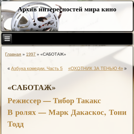
Архив интересностей мира кино
Главная
»
1997
»
«САБОТАЖ»
«
Азбука комедии. Часть 5
«ОХОТНИК ЗА ТЕНЬЮ 4»
»
«САБОТАЖ»
Режиссер — Тибор Такакс
В ролях — Марк Дакаскос, Тони
Тодд