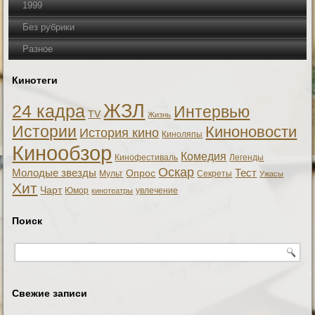
1999
Без рубрики
Разное
Кинотеги
ЖЗЛ
24 кадра
Интервью
TV
Жизнь
Истории
Киноновости
История кино
Киноляпы
Кинообзор
Комедия
Кинофестиваль
Легенды
Оскар
Тест
Молодые звезды
Опрос
Мульт
Секреты
Ужасы
Хит
Чарт
Юмор
увлечение
кинотеатры
Поиск
Свежие записи