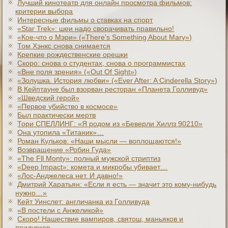
Лучший кинотеатр для онлайн просмотра фильмов:
критерии выбора
Интересные фильмы о ставках на спорт
«Star Trek»: шеи надо сворачивать правильно!
«Кое-что о Мэри» («There’s Something About Mary»)
Том Хэнкс снова снимается
Крепкие рождественские орешки
Скоро: снова о студентах, снова о программистах
«Вне поля зрения» («Out Of Sight»)
«Золушка. История любви» («Ever After: A Cinderеlla Story»)
В Кейптауне был взорван ресторан «Планета Голливуд»
«Шведский герой»
«Первое убийство в космосе»
Был практически мертв
Тори СПЕЛЛИНГ: «Я родом из «Беверли Хиллз 90210»
Она утопила «Титаник»…
Роман Кульков: «Наши мысли — воплощаются!»
Возвращение «Робин Гуда»
«The Fll Monty»: полный мужской стриптиз
«Deep Impact»: комета и микробы убивает…
«Лос-Анджелеса нет. И давно!»
Дмитрий Харатьян: «Если я есть — значит это кому-нибудь
нужно…»
Кейт Уинслет: англичанка из Голливуда
«В постели с Анжеликой»
Скоро! Нашествие вампиров, святош, маньяков и
придурков