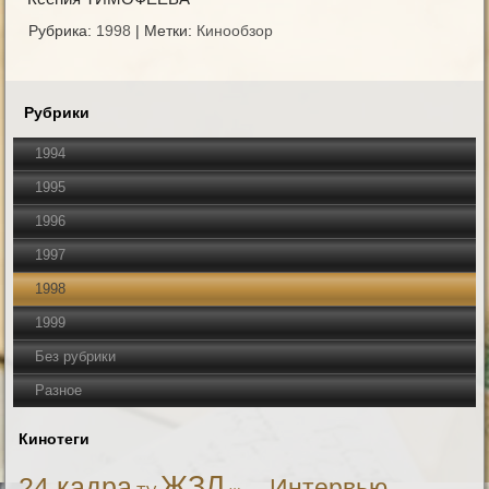
Рубрика:
1998
|
Метки:
Кинообзор
Рубрики
1994
1995
1996
1997
1998
1999
Без рубрики
Разное
Кинотеги
ЖЗЛ
24 кадра
Интервью