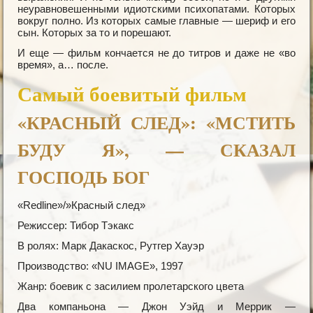
неуравновешенными идиотскими психопатами. Которых
вокруг полно. Из которых самые главные — шериф и его
сын. Которых за то и порешают.
И еще — фильм кончается не до титров и даже не «во
время», а… после.
Самый боевитый фильм
«КРАСНЫЙ СЛЕД»: «МСТИТЬ
БУДУ Я», — СКАЗАЛ
ГОСПОДЬ БОГ
«Redline»/»Красный след»
Режиссер: Тибор Тэкакс
В ролях: Марк Дакаскос, Рутгер Хауэр
Производство: «NU IMAGE», 1997
Жанр: боевик с засилием пролетарского цвета
Два компаньона — Джон Уэйд и Меррик —