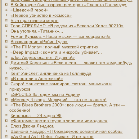
В Кейптауне был взорван ресторан «Планета Голливуд»
«Шведский герой»
«Первое убийство в космосе»
Был практически мертв
Тори СПЕЛЛИНГ: «Я родом из «Беверли Хиллз 90210»
Она утопила «Титаник»…
Роман Кульков: «Наши мысли — воплощаются!»
Возвращение «Робин Гуда»
«The Fll Monty»: полный мужской стриптиз
«Deep Impact»: комета и микробы убивает…
«Лос-Анджелеса нет. И давно!»
Дмитрий Харатьян: «Если я есть — значит это кому-нибудь
нужно…»
Кейт Уинслет: англичанка из Голливуда
«В постели с Анжеликой»
Скоро! Нашествие вампиров, святош, маньяков и
придурков
«SPECIES II»: едем мы на Родину
«Mercury Rising»: Меркурий — это не планета!
«The Blues Brothers 2000»: все люди — братья. А эти —
особенно!
Киноньюз — 24 кадра 98
«Фантомас против трупа в зеленом чемодане»
Блюз Джона Лэндиса
Вайнона Райдер: «Я безнадежно романтичная особа»
«As Good As It Gets»: бывает. И не такое