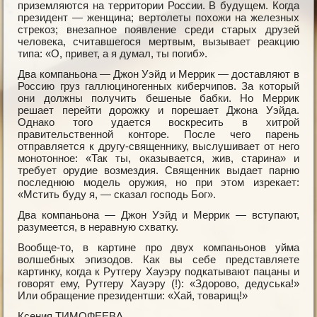
приземляются на территории России. В будущем. Когда
президент — женщина; вертолеты похожи на железных
стрекоз; внезапное появление среди старых друзей
человека, считавшегося мертвым, вызывает реакцию
типа: «О, привет, а я думал, ты погиб».
Два компаньона — Джон Уэйд и Меррик — доставляют в
Россию груз галлюциногенных киберчипов. За который
они должны получить бешеные бабки. Но Меррик
решает перейти дорожку и порешает Джона Уэйда.
Однако того удается воскресить в хитрой
правительственной конторе. После чего парень
отправляется к другу-священнику, выслушивает от него
монотонное: «Так ты, оказывается, жив, старина» и
требует орудие возмездия. Священник выдает парню
последнюю модель оружия, но при этом изрекает:
«Мстить буду я, — сказал господь Бог».
Два компаньона — Джон Уэйд и Меррик — вступают,
разумеется, в неравную схватку.
Вообще-то, в картине про двух компаньонов уйма
волшебных эпизодов. Как вы себе представляете
картинку, когда к Рутгеру Хауэру подкатывают пацаны и
говорят ему, Рутгеру Хауэру (!): «Здорово, дедуська!»
Или обращение президентши: «Хай, товарищ!»
Ксения ТИМОФЕЕВА