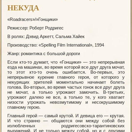
НЕКУДА
«Roadracers»/»Гонщики»
Режиссер: Роберт Родригес
В ролях: Дэвид Аркетт, Сальма Хайек
Производство: «Sрelling Film International», 1994
Жанр: романтика с большой дороги
Если кто-то думает, что «Гонщики» — это непрерывная
езда на машинах, во время которой все друг друга мочат,
то этот кто-то очень ошибается. Во-первых, это
непрерывное курение главного героя, от которого у
некурящих зрителей моментально начинает болеть
голова. Во-вторых, во время частых гонок все друг друга
не мочат, а только угрожают замочить. В-третьих,
угрожают далеко не все, а только те, у кого хватает
низости угрожать невозмутимому и несокрушимому
главному герою.
Главный герой — самый крутой. И девица его — крутая.
И что странно — общаются они между собой без
излюбленных родригесовско-тарантиновских
выражений. И не только между собой, но и с другими