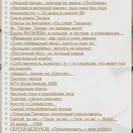
«Лишний багаж»: девушка по имени «Проблема»
«Человек в железной маске»: еще один без лица
Киноновости — 24 кадра в секунду 98
Суета вокруг Титана
Ответы на викторину «По следу Тарзана»
Ах, Тарзан, Тарзан, не тарзань меня!
Елена ЯКОВЛЕВА: и сильная, и честная, и откровенная…
«Мышиная охота»: два тома и один джерри
«Один прекрасный день»: радость еще та!..
«Большие надежды»: мечтать не вредно!
«Последний Дон»: он трудный самый
Смертельный комбат
«Собственность дьявола»: я — то существо, что живет под
лестницей»
«Шакал»: далеко не «Святой»…
Пантеон ужасов
MTV Movie Awards 1998
Кошмарные факты
Частные горы и альпийские луга
Триллер «Целуя девушек»
Кое-что о Сильвестре…
Самый спецэффектный фильм
«Томагавк Пикчерз» продолжает представлять
Святой: он же — Гоша, он же — Гога, он же — Жора…
24 кадра… 1998
СЕРГЕЙ БЕЗРУКОВ: «Пародировать — мое хобби!»