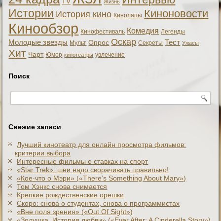
TV
Жизнь
Истории
Киноновости
История кино
Киноляпы
Кинообзор
Комедия
Кинофестиваль
Легенды
Оскар
Тест
Молодые звезды
Опрос
Мульт
Секреты
Ужасы
Хит
Чарт
Юмор
увлечение
кинотеатры
Поиск
Свежие записи
Лучший кинотеатр для онлайн просмотра фильмов:
критерии выбора
Интересные фильмы о ставках на спорт
«Star Trek»: шеи надо сворачивать правильно!
«Кое-что о Мэри» («There’s Something About Mary»)
Том Хэнкс снова снимается
Крепкие рождественские орешки
Скоро: снова о студентах, снова о программистах
«Вне поля зрения» («Out Of Sight»)
«Золушка. История любви» («Ever After: A Cinderеlla Story»)