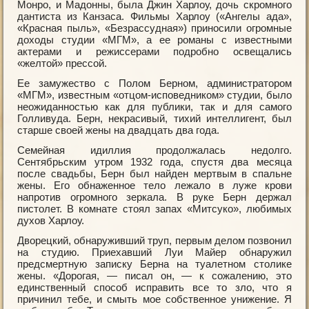
Монро, и Мадонны, была Джин Харлоу, дочь скромного
дантиста из Канзаса. Фильмы Харлоу («Ангелы ада»,
«Красная пыль», «Безрассудная») приносили огромные
доходы студии «МГМ», а ее романы с известными
актерами и режиссерами подробно освещались
«желтой» прессой.
Ее замужество с Полом Берном, администратором
«МГМ», известным «отцом-исповедником» студии, было
неожиданностью как для публики, так и для самого
Голливуда. Берн, некрасивый, тихий интеллигент, был
старше своей жены на двадцать два года.
Семейная идиллия продолжалась недолго.
Сентябрьским утром 1932 года, спустя два месяца
после свадьбы, Берн был найден мертвым в спальне
жены. Его обнаженное тело лежало в луже крови
напротив огромного зеркала. В руке Берн держал
пистолет. В комнате стоял запах «Митсуко», любимых
духов Харлоу.
Дворецкий, обнаруживший труп, первым делом позвонил
на студию. Приехавший Луи Майер обнаружил
предсмертную записку Берна на туалетном столике
жены. «Дорогая, — писал он, — к сожалению, это
единственный способ исправить все то зло, что я
причинил тебе, и смыть мое собственное унижение. Я