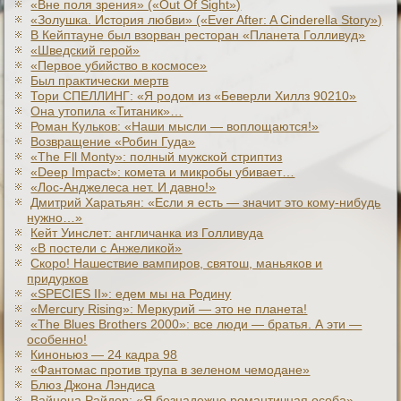
«Вне поля зрения» («Out Of Sight»)
«Золушка. История любви» («Ever After: A Cinderеlla Story»)
В Кейптауне был взорван ресторан «Планета Голливуд»
«Шведский герой»
«Первое убийство в космосе»
Был практически мертв
Тори СПЕЛЛИНГ: «Я родом из «Беверли Хиллз 90210»
Она утопила «Титаник»…
Роман Кульков: «Наши мысли — воплощаются!»
Возвращение «Робин Гуда»
«The Fll Monty»: полный мужской стриптиз
«Deep Impact»: комета и микробы убивает…
«Лос-Анджелеса нет. И давно!»
Дмитрий Харатьян: «Если я есть — значит это кому-нибудь
нужно…»
Кейт Уинслет: англичанка из Голливуда
«В постели с Анжеликой»
Скоро! Нашествие вампиров, святош, маньяков и
придурков
«SPECIES II»: едем мы на Родину
«Mercury Rising»: Меркурий — это не планета!
«The Blues Brothers 2000»: все люди — братья. А эти —
особенно!
Киноньюз — 24 кадра 98
«Фантомас против трупа в зеленом чемодане»
Блюз Джона Лэндиса
Вайнона Райдер: «Я безнадежно романтичная особа»