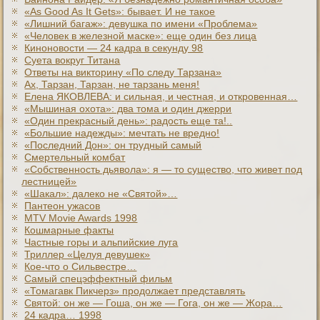
«As Good As It Gets»: бывает. И не такое
«Лишний багаж»: девушка по имени «Проблема»
«Человек в железной маске»: еще один без лица
Киноновости — 24 кадра в секунду 98
Суета вокруг Титана
Ответы на викторину «По следу Тарзана»
Ах, Тарзан, Тарзан, не тарзань меня!
Елена ЯКОВЛЕВА: и сильная, и честная, и откровенная…
«Мышиная охота»: два тома и один джерри
«Один прекрасный день»: радость еще та!..
«Большие надежды»: мечтать не вредно!
«Последний Дон»: он трудный самый
Смертельный комбат
«Собственность дьявола»: я — то существо, что живет под
лестницей»
«Шакал»: далеко не «Святой»…
Пантеон ужасов
MTV Movie Awards 1998
Кошмарные факты
Частные горы и альпийские луга
Триллер «Целуя девушек»
Кое-что о Сильвестре…
Самый спецэффектный фильм
«Томагавк Пикчерз» продолжает представлять
Святой: он же — Гоша, он же — Гога, он же — Жора…
24 кадра… 1998