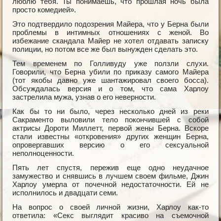
люблю тебя. Ты понимаешь, что прошлая ночь была
просто комедией».
Это подтвердило подозрения Майера, что у Берна были
проблемы в интимных отношениях с женой. Во
избежание скандала Майер не хотел отдавать записку
полиции, но потом все же был вынужден сделать это.
Тем временем по Голливуду уже ползли слухи.
Говорили, что Берна убили по приказу самого Майера
(тот якобы давно уже шантажировал своего босса).
Обсуждалась версия и о том, что сама Харлоу
застрелила мужа, узнав о его неверности.
Как бы то ни было, через несколько дней из реки
Сакраменто выловили тело покончившей с собой
актрисы Дороти Миллетт, первой жены Берна. Вскоре
стали известны «откровения» других женщин Берна,
опровергавших версию о его сексуальной
неполноценности.
Пять лет спустя, пережив еще одно неудачное
замужество и снявшись в лучшем своем фильме, Джин
Харлоу умерла от почечной недостаточности. Ей не
исполнилось и двадцати семи.
На вопрос о своей личной жизни, Харлоу как-то
ответила: «Секс выглядит красиво на съемочной