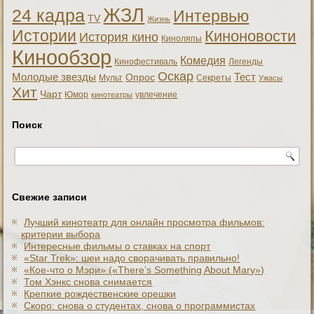
ЖЗЛ
24 кадра
Интервью
TV
Жизнь
Истории
Киноновости
История кино
Киноляпы
Кинообзор
Комедия
Кинофестиваль
Легенды
Оскар
Тест
Молодые звезды
Опрос
Мульт
Секреты
Ужасы
Хит
Чарт
Юмор
увлечение
кинотеатры
Поиск
Свежие записи
Лучший кинотеатр для онлайн просмотра фильмов:
критерии выбора
Интересные фильмы о ставках на спорт
«Star Trek»: шеи надо сворачивать правильно!
«Кое-что о Мэри» («There’s Something About Mary»)
Том Хэнкс снова снимается
Крепкие рождественские орешки
Скоро: снова о студентах, снова о программистах