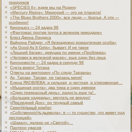
придурков
«SPECIES II»: едем мы на Родину
«Mercury Rising»: Меркурий — это не планета!
«The Blues Brothers 2000»: все люди — братья. А эти —
особенно!
Киноньюз — 24 кадра 98
«Фантомас против трупа в зеленом чемодане»
Блюз Джона Лэндиса
Вайнона Райдер: «Я безнадежно романтичная особа»
«As Good As It Gets»: бывает. И не такое
«Лишний багаж»: девушка по имени «Проблема»
«Человек в железной маске»: еще один без лица
Киноновости — 24 кадра в секунду 98
Суета вокруг Титана
Ответы на викторину «По следу Тарзана»
Ах, Тарзан, Тарзан, не тарзань меня!
Елена ЯКОВЛЕВА: и сильная, и честная, и откровенная…
«Мышиная охота»: два тома и один джерри
«Один прекрасный день»: радость еще та!..
«Большие надежды»: мечтать не вредно!
«Последний Дон»: он трудный самый
Смертельный комбат
«Собственность дьявола»: я — то существо, что живет под
лестницей»
«Шакал»: далеко не «Святой»…
Пантеон ужасов