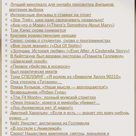
Лучший кинотеатр для онлайн просмотра фильмов:
критерии выбора
Интересные фильмы о ставках на спорт
«Star Trek»: шеи надо сворачивать правильно!
«Кое-что о Мэри» («There’s Something About Mary»)
Том Хэнкс снова снимается
Крепкие рождественские орешки
Скоро: снова о студентах, снова о программистах
«Вне поля зрения» («Out Of Sight»)
«Золушка. История любви» («Ever After: A Cinderеlla Story»)
В Кейптауне был взорван ресторан «Планета Голливуд»
«Шведский герой»
«Первое убийство в космосе»
Был практически мертв
Тори СПЕЛЛИНГ: «Я родом из «Беверли Хиллз 90210»
Она утопила «Титаник»…
Роман Кульков: «Наши мысли — воплощаются!»
Возвращение «Робин Гуда»
«The Fll Monty»: полный мужской стриптиз
«Deep Impact»: комета и микробы убивает…
«Лос-Анджелеса нет. И давно!»
Дмитрий Харатьян: «Если я есть — значит это кому-нибудь
нужно…»
Кейт Уинслет: англичанка из Голливуда
«В постели с Анжеликой»
Скоро! Нашествие вампиров, святош, маньяков и