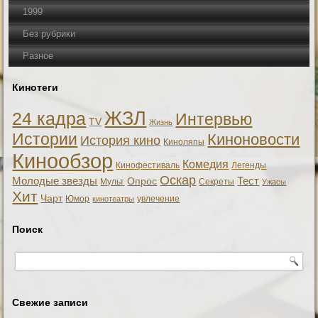
1999
Без рубрики
Разное
Кинотеги
ЖЗЛ
24 кадра
Интервью
TV
Жизнь
Истории
Киноновости
История кино
Киноляпы
Кинообзор
Комедия
Кинофестиваль
Легенды
Оскар
Тест
Молодые звезды
Опрос
Мульт
Секреты
Ужасы
Хит
Чарт
Юмор
увлечение
кинотеатры
Поиск
Свежие записи