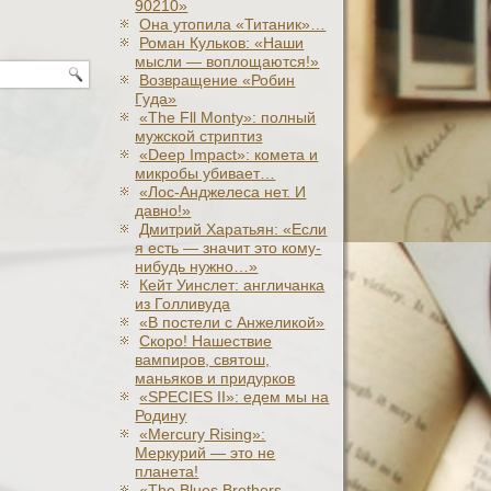
90210»
Она утопила «Титаник»…
Роман Кульков: «Наши
мысли — воплощаются!»
Возвращение «Робин
Гуда»
«The Fll Monty»: полный
мужской стриптиз
«Deep Impact»: комета и
микробы убивает…
«Лос-Анджелеса нет. И
давно!»
Дмитрий Харатьян: «Если
я есть — значит это кому-
нибудь нужно…»
Кейт Уинслет: англичанка
из Голливуда
«В постели с Анжеликой»
Скоро! Нашествие
вампиров, святош,
маньяков и придурков
«SPECIES II»: едем мы на
Родину
«Mercury Rising»:
Меркурий — это не
планета!
«The Blues Brothers