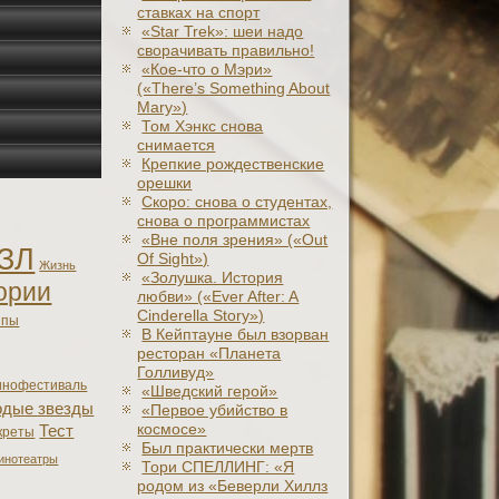
ставках на спорт
«Star Trek»: шеи надо
сворачивать правильно!
«Кое-что о Мэри»
(«There’s Something About
Mary»)
Том Хэнкс снова
снимается
Крепкие рождественские
орешки
Скоро: снова о студентах,
снова о программистах
«Вне поля зрения» («Out
ЗЛ
Of Sight»)
Жизнь
«Золушка. История
ории
любви» («Ever After: A
Cinderеlla Story»)
япы
В Кейптауне был взорван
ресторан «Планета
Голливуд»
инофестиваль
«Шведский герой»
дые звезды
«Первое убийство в
космосе»
Тест
креты
Был практически мертв
инотеатры
Тори СПЕЛЛИНГ: «Я
родом из «Беверли Хиллз