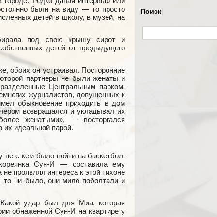
 городе. Редко давая интервью или
остоянно были на виду — то просто
Поиск
сленных детей в школу, в музей, на
бирала под свою крышу сирот и
собственных детей от предыдущего
же, обоих он устраивал. Посторонние
которой партнеры не были женаты и
 разделенные Центральным парком,
немногих журналистов, допущенных к
имел обыкновение приходить в дом
ечером возвращался и укладывал их
 более женатыми», — восторгался
 их идеальной парой.
у не с кем было пойти на баскетбол.
кореянка Сун-И — составила ему
а не проявлял интереса к этой тихоне
ы то ни было, они мило поболтали и
 Какой удар был для Миа, которая
фии обнаженной Сун-И на квартире у