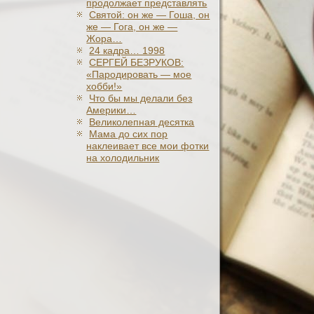
продолжает представлять
Святой: он же — Гоша, он
же — Гога, он же —
Жора…
24 кадра… 1998
СЕРГЕЙ БЕЗРУКОВ:
«Пародировать — мое
хобби!»
Что бы мы делали без
Америки…
Великолепная десятка
Мама до сих пор
наклеивает все мои фотки
на холодильник