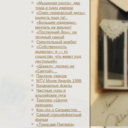
«Мышиная охота»: два
тома и один джерри
«Один прекрасный день»:
радость еще та!..
«Большие надежды»:
мечтать не вредно!
«Последний Дон»: он
трудный самый
Смертельный комбат
«Собственность
дьявола»: я — то
существо, что живет под
лестницей»
«Шакал»: далеко не
«Святой»…
Пантеон ужасов
MTV Movie Awards 1998
Кошмарные факты
Частные горы и
альпийские луга
Триллер «Целуя
девушек»
Кое-что о Сильвестре…
Самый спецэффектный
фильм
«Томагавк Пикчерз»