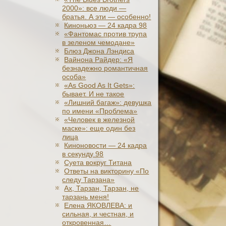
2000»: все люди —
братья. А эти — особенно!
Киноньюз — 24 кадра 98
«Фантомас против трупа
в зеленом чемодане»
Блюз Джона Лэндиса
Вайнона Райдер: «Я
безнадежно романтичная
особа»
«As Good As It Gets»:
бывает. И не такое
«Лишний багаж»: девушка
по имени «Проблема»
«Человек в железной
маске»: еще один без
лица
Киноновости — 24 кадра
в секунду 98
Суета вокруг Титана
Ответы на викторину «По
следу Тарзана»
Ах, Тарзан, Тарзан, не
тарзань меня!
Елена ЯКОВЛЕВА: и
сильная, и честная, и
откровенная…