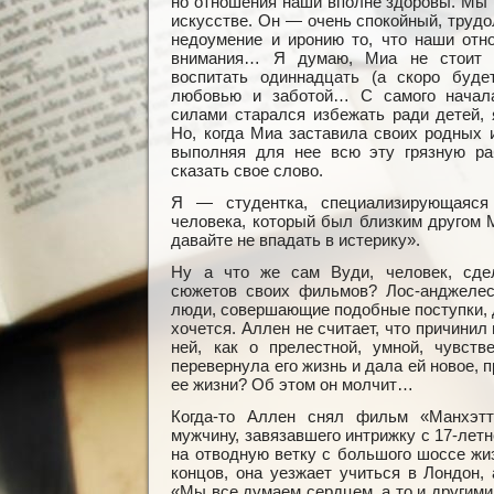
но отношения наши вполне здоровы. Мы мн
искусстве. Он — очень спокойный, трудо
недоумение и иронию то, что наши отн
внимания… Я думаю, Миа не стоит 
воспитать одиннадцать (а скоро буде
любовью и заботой… С самого начала
силами старался избежать ради детей, 
Но, когда Миа заставила своих родных 
выполняя для нее всю эту грязную раб
сказать свое слово.
Я — студентка, специализирующаяся
человека, который был близким другом М
давайте не впадать в истерику».
Ну а что же сам Вуди, человек, сде
сюжетов своих фильмов? Лос-анджелесс
люди, совершающие подобные поступки, д
хочется. Аллен не считает, что причинил
ней, как о прелестной, умной, чувств
перевернула его жизнь и дала ей новое, 
ее жизни? Об этом он молчит…
Когда-то Аллен снял фильм «Манхэтте
мужчину, завязавшего интрижку с 17-лет
на отводную ветку с большого шоссе жиз
концов, она уезжает учиться в Лондон,
«Мы все думаем сердцем, а то и другими