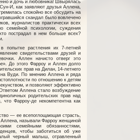
менно и дочь и любовника! Швырялась
 Сун-И, как заявляют друзья Аллена,
стремилась спокойно все обсудить на
зыгравшийся скандал было вовлечено
ков, журналистов практически всех
по семейной психологии, суждения
кто пострадал в нем больше всех?
и.
в попытке растления их 7-летней
явление свидетельствами друзей и
вочки. Аллен начисто отверг это
е». До этого Фарроу и Аллен долго
тельских прав на Дилан, 14-летнего
ына Вуди. По мнению Аллена и ряда
истоплотности по отношению к детям
пекунством, и позволяют эффективно
 Ответом Аллена стало возбуждение
диноличных родительских прав над
, что Фарроу-де некомпетентна как
ство — ее всепоглощающая страсть,
за Аллена, называли Фарроу женщиной
воими семейными обязанностями,
денцев, чтобы заботиться об уже
алый черный малыш, отравленный