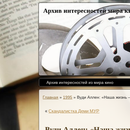
Архив интересностей мира к
Архив интересностей из мира кино
Главная
»
1995
»
Вуди Аллен: «Наша жизнь 
«
Скандалистка Деми МУР
Вуди Аллен: «Наша жи