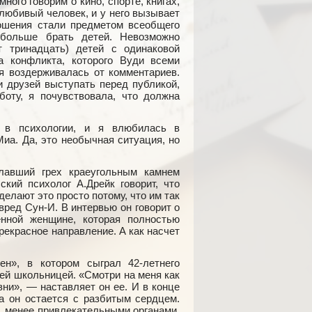
ого говорим о кино, спорте, книгах,
любивый человек, и у него вызывает
ошения стали предметом всеобщего
больше брать детей. Невозможно
т тринадцать) детей с одинаковой
 конфликта, которого Вуди всеми
я воздерживалась от комментариев.
и друзей выступать перед публикой,
оту, я почувствовала, что должна
 в психологии, и я влюбилась в
иа. Да, это необычная ситуация, но
лавший грех краеугольным камнем
кий психолог А.Дрейк говорит, что
елают это просто потому, что им так
 вред Сун-И. В интервью он говорит о
енной женщине, которая полностью
прекрасное направление. А как насчет
н», в котором сыграл 42-летнего
ней школьницей. «Смотри на меня как
ни», — наставляет он ее. И в конце
 а он остается с разбитым сердцем.
, менее привлекательными органами.