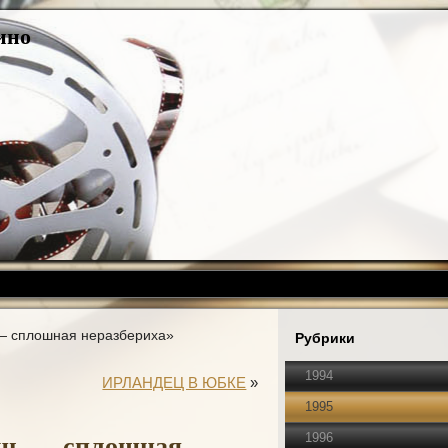
ино
— сплошная неpазбеpиха»
Рубрики
1994
ИРЛАНДЕЦ В ЮБКЕ
»
1995
знь — сплошная
1996