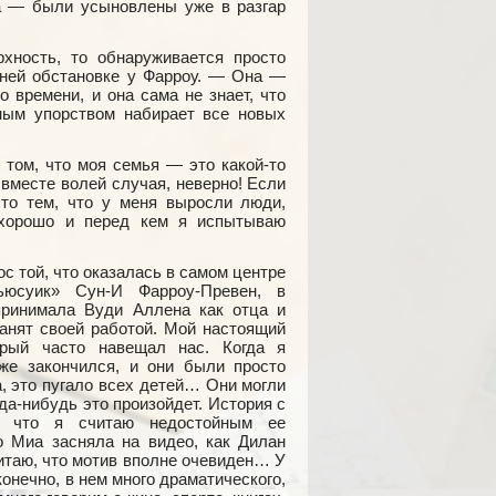
ка — были усыновлены уже в разгар
хность, то обнаруживается просто
ней обстановке у Фарроу. — Она —
 времени, и она сама не знает, что
ным упорством набирает все новых
 том, что моя семья — это какой-то
вместе волей случая, неверно! Если
это тем, что у меня выросли люди,
 хорошо и перед кем я испытываю
ос той, что оказалась в самом центре
ьюсуик» Сун-И Фарроу-Превен, в
спринимала Вуди Аллена как отца и
анят своей работой. Мой настоящий
рый часто навещал нас. Когда я
же закончился, и они были просто
 это пугало всех детей… Они могли
гда-нибудь это произойдет. История с
а, что я считаю недостойным ее
 Миа засняла на видео, как Дилан
читаю, что мотив вполне очевиден… У
конечно, в нем много драматического,