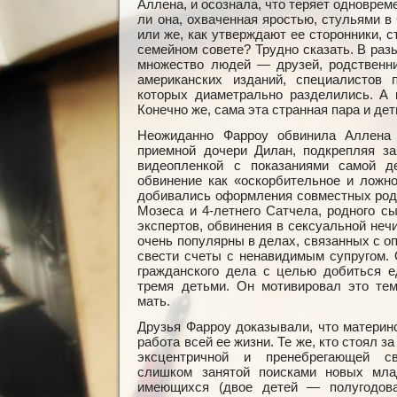
Аллена, и осознала, что теряет одновре
ли она, охваченная яростью, стульями в
или же, как утверждают ее сторонники, 
семейном совете? Трудно сказать. В ра
множество людей — друзей, родственни
американских изданий, специалистов 
которых диаметрально разделились. А 
Конечно же, сама эта странная пара и дет
Неожиданно Фарроу обвинила Аллена 
приемной дочери Дилан, подкрепляя за
видеопленкой с показаниями самой де
обвинение как «оскорбительное и ложно
добивались оформления совместных роди
Мозеса и 4-летнего Сатчела, родного с
экспертов, обвинения в секcуальной неч
очень популярны в делах, связанных с о
свести счеты с ненавидимым супругом.
гражданского дела с целью добиться е
тремя детьми. Он мотивировал это тем
мать.
Друзья Фарроу доказывали, что материн
работа всей ее жизни. Те же, кто стоял 
эксцентричной и пренебрегающей с
слишком занятой поисками новых мла
имеющихся (двое детей — полугодов