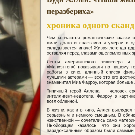
неpазбеpиха»
хроника одного скан
Чем кончаются романтические сказки 
жили долго и счастливо и умерли в од
складывается иначе! Живая легенда вдр
оставляя перед глазами ошеломленных з
Ленты американского режиссера и 
«Манхэттен») показывали по нашему те
работы в кино, длинный список фильм
лучшими актерами — все это его достиж
знаменитая Миа Фарроу, которая больше 1
Типичный герой Аллена — человек сре
интеллигент-недотепа. Фарроу в карти
возлюбленной.
В жизни, как и в кино, Аллен выгляде
серьезным и немного смешным. В облик
женственной — сочетались само материн
Ньюйоркцам казалось, что они хор
парадоксальным образом были самыми 