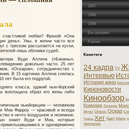
1997
1998
дала
1999
Без рубрики
о счастливой любви? Фразой: «Они
ин день». Увы, в жизни часто все
Разное
уг с треском рассыпается на куски,
рителей лишь обломки судеб.
Кинотеги
актера Вуди Аллена («Бананы»,
левидению довольно часто. 25 лет
Ж
24 кадра
ов, «Оскаров», сотрудничество с
TV
ения. В 15 картинах Аллена снялась
Интервью
Ист
0 лет была его подругой.
История кино
Кинол
днего класса, эдакий нью-йорский
Киноновости
нах воплощала образ его жены либо
Кинообзор
К
л типичным ньюйоркцем — человеком
Комедия
Моло
Легенды
е Миа Фарроу — красивой и всегда
Оскар
Опрос
Мульт
Се
ство и нечто воздушное и неземное.
Хит
Чарт
Юмор
Ужасы
к
ошо знают Вуди и Миа, которые
увлечение
примелькавшимися и одновременно