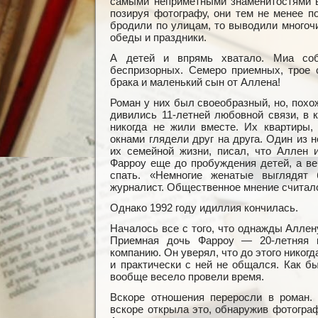
самыми неприметными знаменитостями в
позируя фотографу, они тем не менее п
бродили по улицам, то выводили многочи
обеды и праздники.
А детей и впрямь хватало. Миа со
беспризорных. Семеро приемных, трое 
брака и маленький сын от Аллена!
Роман у них был своеобразный, но, похо
дивились 11-летней любовной связи, в 
никогда не жили вместе. Их квартиры,
окнами глядели друг на друга. Один из 
их семейной жизни, писал, что Аллен 
Фарроу еще до пробуждения детей, а в
спать. «Немногие женатые выглядят
журналист. Общественное мнение считало
Однако 1992 году идиллия кончилась.
Началось все с того, что однажды Аллен
Приемная дочь Фарроу — 20-летняя 
компанию. Он уверял, что до этого никогд
и практически с ней не общался. Как б
вообще весело провели время.
Вскоре отношения переросли в роман.
вскоре открыла это, обнаружив фотогра