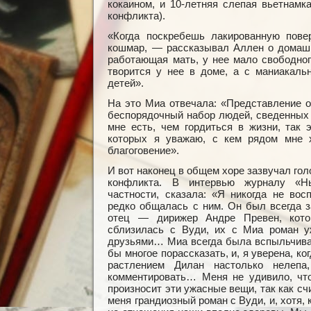
кокаином, и 10-летняя слепая вьетнам
конфликта).
«Когда поскребешь лакированную повер
кошмар, — рассказывал Аллен о домаш
работающая мать, у нее мало свободного
творится у нее в доме, а с маниакаль
детей».
На это Миа отвечала: «Представление о
беспорядочный набор людей, сведенных 
мне есть, чем гордиться в жизни, так 
которых я уважаю, с кем рядом мне
благоговение».
И вот наконец в общем хоре зазвучал гол
конфликта. В интервью журналу «Н
частности, сказала: «Я никогда не во
редко общалась с ним. Он был всегда з
отец — дирижер Андре Превен, кото
сблизилась с Вуди, их с Миа роман у
друзьями… Миа всегда была вспыльчива,
бы многое порассказать, и, я уверена, ко
растлением Дилан настолько нелеп
комментировать… Меня не удивило, что
произносит эти ужасные вещи, так как с
меня грандиозный роман с Вуди, и, хотя, 