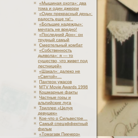
«Мышиная охота»: два
тома и один джерри
«Один прекрасный день»:
радость еще та!..
«Большие надежды»:
мечтать не вредно!
«Последний Дон»: он
трудный самый
Смертельный комбат
«Собственность
дьявола»: я — то
существо, что живет под
лестницей»
«Шакал»: далеко не
«Святой»…
Пантеон ужасов
MTV Movie Awards 1998
Кошмарные факты
Частные горы и
альпийские луга
Триллер «Целуя
девушек»
Кое-что о Сильвестре…
Самый спецэффектный
фильм
«Томагавк Пикчерз»