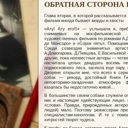
ОБРАТНАЯ СТОРОНА 
Глава вторая, в которой рассказывается
фильма иногда бывают морды и хвосты
«Ату! Ату его!!!» — услышала я, при
снимаемых на мосфильмовской с
художественных фильмов по романам А.
де Монсоро» и «Сорок пять». Помощник
Среди созвездия знаменитых артис
А.Домогарова, Д.Певцова, Е.Васильевой
другие, пока неизвестные актеры — четв
насчитала целых двадцать восемь пе
подмосковного леса, засекла еще пару,
Дворяне открыли мне, что всего в сери
собак — рекорд, достойный Книги Гин
неповторимо-загадочная атмосфера 
казалась бы недостаточно живой…
В большинстве своем собаки служили о
них и настоящие «действующие лица»,
«слова». Правда, прирожденных актеро
людей) мало. Поэтому режиссерам при
специалистам-кинологам. И те с пом
хитростей творят чудеса.
К графу де Бюсси, которого играет Але