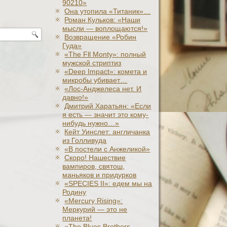
90210»
Она утопила «Титаник»…
Роман Кульков: «Наши
мысли — воплощаются!»
Возвращение «Робин
Гуда»
«The Fll Monty»: полный
мужской стриптиз
«Deep Impact»: комета и
микробы убивает…
«Лос-Анджелеса нет. И
давно!»
Дмитрий Харатьян: «Если
я есть — значит это кому-
нибудь нужно…»
Кейт Уинслет: англичанка
из Голливуда
«В постели с Анжеликой»
Скоро! Нашествие
вампиров, святош,
маньяков и придурков
«SPECIES II»: едем мы на
Родину
«Mercury Rising»:
Меркурий — это не
планета!
«The Blues Brothers