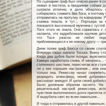
По сценарию граф был опасно ранен в сх
лежал в постели, а преданная собака д
сыграли отлично, и дело обошлось
собирались снимать без Тоси, и поэтому 
отправилась на прогулку по коридорам. 
съемка пошла, и тут… Портьера за к
показался высоченный мужчина с густой
Тося этого не знала. Она сорвалась с 
залаяла, что задребезжали хрупкие дет
что Тося ужасно не любит подоз
приближающихся к ее новому другу — гр
Днем позже граф Бюсси со своим слугой
Впереди гордо шагала Тоська. Внизу ст
Когда два дубля были позади, выяснилос
Камера заработала снова. И началось… 
степенного шествия, пересчитав все ступ
ли у нее хорошее настроение… или она
только она. Режиссер начал свирепеть.
разрядить атмосферу, некий доброжел
рассказал анекдот. И цели своей добилс
было должным образом заснято. На 
решительный настрой режиссера, ис
чувством выполненного долга прилегла 
И вырубила свет во всем павильоне…
И тогда я отправилась в другой павильо