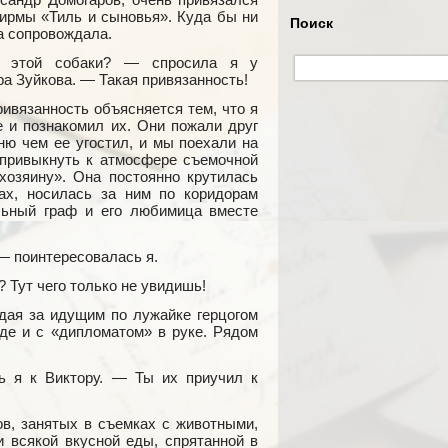
фирмы «Тиль и сыновья». Куда бы ни
Поиск
да сопровождала.
ц этой собаки? — спросила я у
а Зуйкова. — Такая привязанность!
ивязанность объясняется тем, что я
 и познакомил их. Они пожали друг
ню чем ее угостил, и мы поехали на
привыкнуть к атмосфере съемочной
хозяину». Она постоянно крутилась
х, носилась за ним по коридорам
льный граф и его любимица вместе
— поинтересовалась я.
 Тут чего только не увидишь!
дая за идущим по лужайке герцогом
де и с «дипломатом» в руке. Рядом
 я к Виктору. — Ты их приучил к
ов, занятых в съемках с животными,
 всякой вкусной еды, спрятанной в