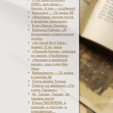
2000»: все люди —
братья. А эти — особенно!
Киноньюз — 24 кадра 98
«Фантомас против трупа
в зеленом чемодане»
Блюз Джона Лэндиса
Вайнона Райдер: «Я
безнадежно романтичная
особа»
«As Good As It Gets»:
бывает. И не такое
«Лишний багаж»: девушка
по имени «Проблема»
«Человек в железной
маске»: еще один без
лица
Киноновости — 24 кадра
в секунду 98
Суета вокруг Титана
Ответы на викторину «По
следу Тарзана»
Ах, Тарзан, Тарзан, не
тарзань меня!
Елена ЯКОВЛЕВА: и
сильная, и честная, и
откровенная…