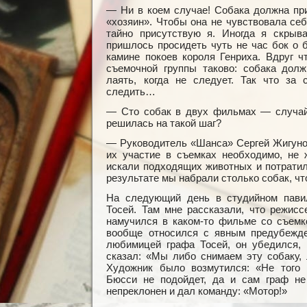
— Ни в коем случае! Собака должна при
«хозяин». Чтобы она не чувствовала себ
тайно присутствую я. Иногда я скрыв
пришлось просидеть чуть не час бок о 
камине покоев короля Генриха. Вдруг ч
съемочной группы таково: собака долж
лаять, когда не следует. Так что за 
следить…
— Сто собак в двух фильмах — случай,
решилась на такой шаг?
— Руководитель «Шанса» Сергей Жигунов
их участие в съемках необходимо, не 
искали подходящих животных и потратил
результате мы набрали столько собак, ч
На следующий день в студийном пави
Тосей. Там мне рассказали, что режис
намучился в каком-то фильме со съемко
вообще относился с явным предубежде
любимицей графа Тосей, он убедился, 
сказал: «Мы либо снимаем эту собаку,
Художник было возмутился: «Не того 
Бюсси не подойдет, да и сам граф не
непреклонен и дал команду: «Мотор!»