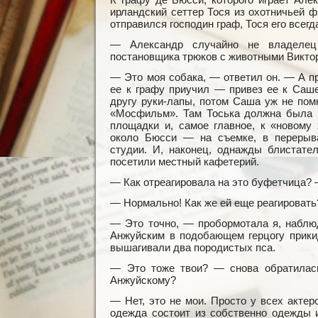
ирландский сеттер Тося из охотничьей 
отправился господин граф, Тося его всег
— Александр случайно не владеле
постановщика трюков с животными Виктор
— Это моя собака, — ответил он. — А пр
ее к графу приучил — привез ее к Саше
другу руки-лапы, потом Саша уж не пом
«Мосфильм». Там Тоська должна была 
площадки и, самое главное, к «новому 
около Бюсси — на съемке, в перерыва
студии. И, наконец, однажды блистате
посетили местный кафетерий.
— Как отреагировала на это буфетчица? 
— Нормально! Как же ей еще реагировать?
— Это точно, — пробормотала я, наблю
Анжуйским в подобающем герцогу прики
вышагивали два породистых пса.
— Это тоже твои? — снова обратилась
Анжуйскому?
— Нет, это не мои. Просто у всех актер
одежда состоит из собственно одежды и