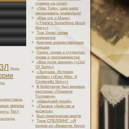
ставках на спорт
«Star Trek»: шеи надо
сворачивать правильно!
«Кое-что о Мэри»
(«There’s Something About
Mary»)
Том Хэнкс снова
снимается
Крепкие рождественские
орешки
Скоро: снова о студентах,
снова о программистах
«Вне поля зрения» («Out
ЗЛ
Of Sight»)
Жизнь
«Золушка. История
ории
любви» («Ever After: A
Cinderеlla Story»)
япы
В Кейптауне был взорван
ресторан «Планета
Голливуд»
инофестиваль
«Шведский герой»
дые звезды
«Первое убийство в
космосе»
Тест
креты
Был практически мертв
инотеатры
Тори СПЕЛЛИНГ: «Я
родом из «Беверли Хиллз