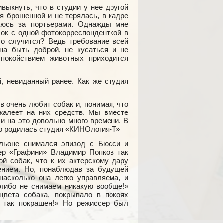
выкнуть, что в студии у нее другой
я брошенной и не терялась, в кадре
аюсь за портьерами. Однажды мне
бок с одной фотокорреспонденткой в
то случится? Ведь требование всей
на быть доброй, не кусаться и не
спокойствием животных приходится
 невиданный ранее. Как же студия
 очень любит собак и, понимая, что
жалеет на них средств. Мы вместе
и на это довольно много времени. В
то родилась студия «КИНОлогия-Т»
льоне снимался эпизод с Бюсси и
сер «Графини» Владимир Попков так
й собак, что к их актерскому дару
нием. Но, понаблюдав за будущей
насколько она легко управляема, и
 либо не снимаем никакую вообще!»
цвета собака, покрывало в покоях
 так покрашен!» Но режиссер был