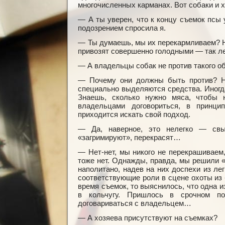
многочисленных карманах. Вот собаки и х
— А ты уверен, что к концу съемок псы 
подозрением спросила я.
— Ты думаешь, мы их перекармливаем? Н
привозят совершенно голодными — так ле
— А владельцы собак не против такого 
— Почему они должны быть против? Н
специально выделяются средства. Иногда
Знаешь, сколько нужно мяса, чтобы 
владельцами договориться, в принци
приходится искать свой подход.
— Да, наверное, это нелегко — свы
«загримируют», перекрасят…
— Нет-нет, мы никого не перекрашиваем,
тоже нет. Однажды, правда, мы решили 
наполитано, надев на них доспехи из лег
соответствующие роли в сцене охоты из
время съемок, то выяснилось, что одна 
в кольчугу. Пришлось в срочном по
договариваться с владельцем…
— А хозяева присутствуют на съемках?