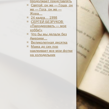
продолжает представлять
Святой: он же — Гоша, он
же — Гога, он же —
Жора…
24 кадра… 1998
СЕРГЕЙ БЕЗРУКОВ:
«Пародировать — мое
хобби!»
Что бы мы делали без
Америки…
Великолепная десятка
Мама до сих пор
наклеивает все мои фотки
на холодильник