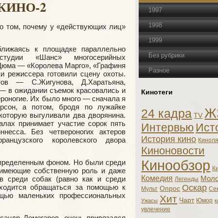
КИНО-2
1997
1998
 о том, почему у «действующих лиц»
1999
ближаясь к площадке параллельно
Без рубрики
тудии «Шанс» многосерийных
Дюма — «Королева Марго», «Графиня
Разное
и режиссера готовили сцену охоты.
тов — С.Жигунова, Д.Харатьяна,
 — в ожидании съемок красовались и
Кинотеги
ероногие. Их было много — сначала я
рсон, а потом, бродя по лужайке
Ж
24 кадра
 которую выгуливали два дворянина.
TV
алах принимает участие сорок пять
Интервью
Ист
несcа. Без четвероногих актеров
История кино
французского королевского двора
Кинол
Киноновости
Кинообзор
пределенным фоном. Но были среди
К
 имеющие собственную роль и даже
Комедия
в среди собак (равно как и среди
Моло
Легенды
ходится обращаться за помощью к
Оскар
Опрос
Мульт
Се
ощью маленьких профессиональных
Хит
Чарт
Юмор
Ужасы
к
увлечение
ксандр Домогаров, очень привязался