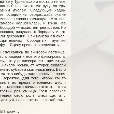
ватке у Турнельского моста и теперь
олжна была лизать его руку. Актеры
 одним дублем. Следующие кадры
ее посадили на поводок, дабы она не
Режиссер снова громыхнул: «Мотор!»,
амерой колыхнулась, и из-за нее
 бородой — ассистент режиссера. Но
поводка, ринулась к бородачу и так
али декораций. Сей маневр означал,
рительных бородатых мужчин,
афу… Сцену пришлось переснять.
 спускались по винтовой лестнице.
ояла камера и все это фиксировала.
ь, что у режиссера есть претензии.
Сначала Тоська, от которой ожидали
еньки, кубарем скатилась вниз. Было
 за что-нибудь зацепилась — знает
 Вероятно, для того, чтобы как-то
атель во время очередного дубля
я — массовка начала хохотать, что и
третий раз умница Тося просекла
полнила свою роль блестяще, и с
отдохнуть на осветительные кабели…
н. В Париж…