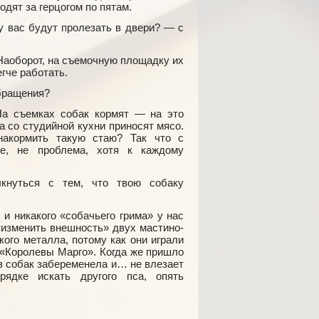
одят за герцогом по пятам.
у вас будут пролезать в двери? — с
аоборот, на съемочную площадку их
гче работать.
обращения?
а съемках собак кормят — на это
 со студийной кухни приносят мясо.
накормить такую стаю? Так что с
пе, не проблема, хотя к каждому
кнуться с тем, что твою собаку
 и никакого «собачьего грима» у нас
«изменить внешность» двух мастино-
кого металла, потому как они играли
 «Королевы Марго». Когда же пришло
из собак забеременела и… не влезает
рядке искать другого пса, опять