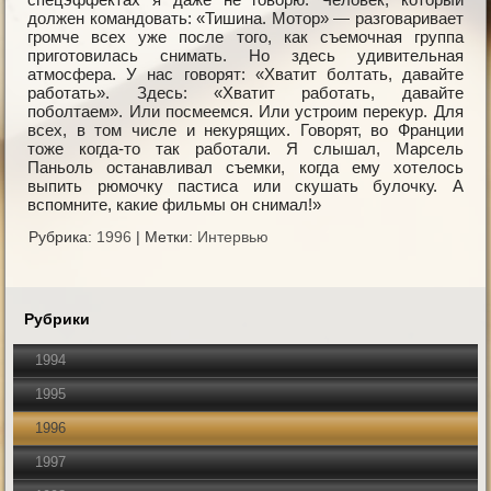
должен командовать: «Тишина. Мотор» — разговаривает
громче всех уже после того, как съемочная группа
приготовилась снимать. Но здесь удивительная
атмосфера. У нас говорят: «Хватит болтать, давайте
работать». Здесь: «Хватит работать, давайте
поболтаем». Или посмеемся. Или устроим перекур. Для
всех, в том числе и некурящих. Говорят, во Франции
тоже когда-то так работали. Я слышал, Марсель
Паньоль останавливал съемки, когда ему хотелось
выпить рюмочку пастиса или скушать булочку. А
вспомните, какие фильмы он снимал!»
Рубрика:
1996
|
Метки:
Интервью
Рубрики
1994
1995
1996
1997