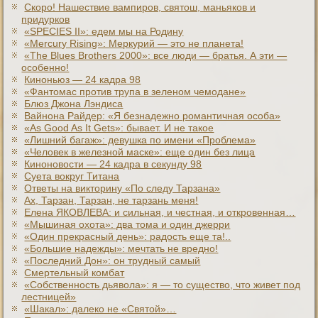
Скоро! Нашествие вампиров, святош, маньяков и
придурков
«SPECIES II»: едем мы на Родину
«Mercury Rising»: Меркурий — это не планета!
«The Blues Brothers 2000»: все люди — братья. А эти —
особенно!
Киноньюз — 24 кадра 98
«Фантомас против трупа в зеленом чемодане»
Блюз Джона Лэндиса
Вайнона Райдер: «Я безнадежно романтичная особа»
«As Good As It Gets»: бывает. И не такое
«Лишний багаж»: девушка по имени «Проблема»
«Человек в железной маске»: еще один без лица
Киноновости — 24 кадра в секунду 98
Суета вокруг Титана
Ответы на викторину «По следу Тарзана»
Ах, Тарзан, Тарзан, не тарзань меня!
Елена ЯКОВЛЕВА: и сильная, и честная, и откровенная…
«Мышиная охота»: два тома и один джерри
«Один прекрасный день»: радость еще та!..
«Большие надежды»: мечтать не вредно!
«Последний Дон»: он трудный самый
Смертельный комбат
«Собственность дьявола»: я — то существо, что живет под
лестницей»
«Шакал»: далеко не «Святой»…