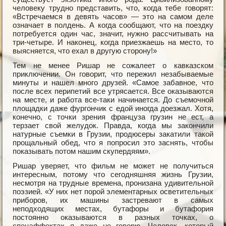
человеку трудно представить, что, когда тебе говорят:
«Встречаемся в девять часов» — это на самом деле
означает в полдень. А когда сообщают, что на поездку
потребуется один час, значит, нужно рассчитывать на
три-четыре. И наконец, когда приезжаешь на место, то
выясняется, что ехал в другую сторону!»
Тем не менее Ришар не сожалеет о кавказском
приключении. Он говорит, что пережил незабываемые
минуты и нашел много друзей. «Самое забавное, что
после всех перипетий все утрясается. Все оказываются
на месте, и работа все-таки начинается. До съемочной
площадки даже фургончик с едой иногда доезжал. Хотя,
конечно, с точки зрения француза грузин не ест, а
терзает свой желудок. Правда, когда мы закончили
натурные съемки в Грузии, продюсеры закатили такой
прощальный обед, что я попросил это заснять, чтобы
показывать потом нашим скупердяям».
Ришар уверяет, что фильм не может не получиться
интересным, потому что сегодняшняя жизнь Грузии,
несмотря на трудные времена, пронизана удивительной
поэзией. «У них нет порой элементарных осветительных
приборов, их машины застревают в самых
неподходящих местах, бутафоры и бутафория
постоянно оказываются в разных точках, о
спецэффектах я даже не говорю. Человек, который