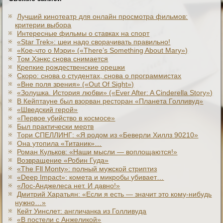
Лучший кинотеатр для онлайн просмотра фильмов:
критерии выбора
Интересные фильмы о ставках на спорт
«Star Trek»: шеи надо сворачивать правильно!
«Кое-что о Мэри» («There’s Something About Mary»)
Том Хэнкс снова снимается
Крепкие рождественские орешки
Скоро: снова о студентах, снова о программистах
«Вне поля зрения» («Out Of Sight»)
«Золушка. История любви» («Ever After: A Cinderеlla Story»)
В Кейптауне был взорван ресторан «Планета Голливуд»
«Шведский герой»
«Первое убийство в космосе»
Был практически мертв
Тори СПЕЛЛИНГ: «Я родом из «Беверли Хиллз 90210»
Она утопила «Титаник»…
Роман Кульков: «Наши мысли — воплощаются!»
Возвращение «Робин Гуда»
«The Fll Monty»: полный мужской стриптиз
«Deep Impact»: комета и микробы убивает…
«Лос-Анджелеса нет. И давно!»
Дмитрий Харатьян: «Если я есть — значит это кому-нибудь
нужно…»
Кейт Уинслет: англичанка из Голливуда
«В постели с Анжеликой»