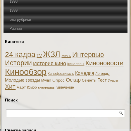
1998
1999
Без рубрики
Разное
Кинотеги
ЖЗЛ
24 кадра
Интервью
TV
Жизнь
Истории
Киноновости
История кино
Киноляпы
Кинообзор
Комедия
Кинофестиваль
Легенды
Оскар
Тест
Молодые звезды
Опрос
Мульт
Секреты
Ужасы
Хит
Чарт
Юмор
увлечение
кинотеатры
Поиск
Свежие записи