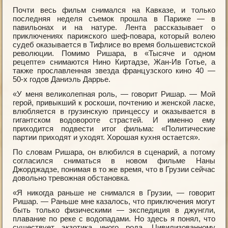
Почти весь фильм снимался на Кавказе, и только
последняя неделя съемок прошла в Париже — в
павильонах и на натуре. Лента рассказывает о
приключениях парижского шеф-повара, который волею
судеб оказывается в Тифлисе во время большевистской
революции. Помимо Ришара, в «Тысяче и одном
рецепте» снимаются Нино Киртадзе, Жан-Ив Готье, а
также прославленная звезда французского кино 40 —
50-х годов Даниэль Даррье.
«У меня великолепная роль, — говорит Ришар. — Мой
герой, привыкший к роскоши, почтению и женской ласке,
влюбляется в грузинскую принцессу и оказывается в
гигантском водовороте страстей. И именно ему
приходится подвести итог фильма: «Политические
партии приходят и уходят. Хорошая кухня остается».
По словам Ришара, он влюбился в сценарий, а потому
согласился сниматься в новом фильме Наны
Джорджадзе, понимая в то же время, что в Грузии сейчас
довольно тревожная обстановка.
«Я никогда раньше не снимался в Грузии, — говорит
Ришар. — Раньше мне казалось, что приключения могут
быть только физическими — экспедиция в джунгли,
плавание по реке с водопадами. Но здесь я понял, что
существует экзотика иного рода. Цивилизованному