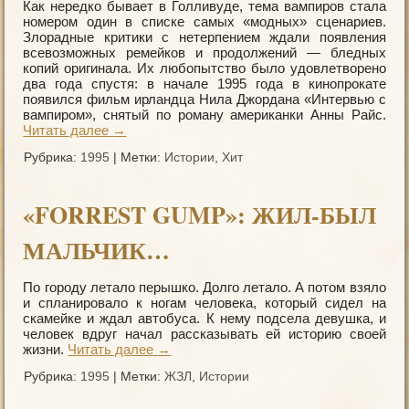
Как нередко бывает в Голливуде, тема вампиров стала
номером один в списке самых «модных» сценариев.
Злорадные критики с нетерпением ждали появления
всевозможных ремейков и продолжений — бледных
копий оригинала. Их любопытство было удовлетворено
два года спустя: в начале 1995 года в кинопрокате
появился фильм ирландца Нила Джордана «Интервью с
вампиром», снятый по роману американки Анны Райс.
Читать далее
→
Рубрика:
1995
|
Метки:
Истории
,
Хит
«FORREST GUMP»: ЖИЛ-БЫЛ
МАЛЬЧИК…
По городу летало перышко. Долго летало. А потом взяло
и спланировало к ногам человека, который сидел на
скамейке и ждал автобуса. К нему подсела девушка, и
человек вдруг начал рассказывать ей историю своей
жизни.
Читать далее
→
Рубрика:
1995
|
Метки:
ЖЗЛ
,
Истории