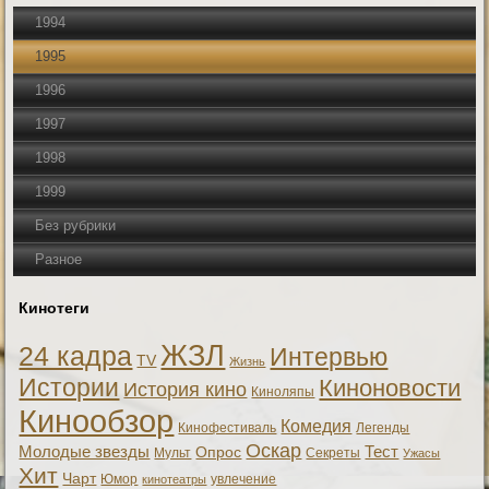
1994
1995
1996
1997
1998
1999
Без рубрики
Разное
Кинотеги
ЖЗЛ
24 кадра
Интервью
TV
Жизнь
Истории
Киноновости
История кино
Киноляпы
Кинообзор
Комедия
Кинофестиваль
Легенды
Оскар
Тест
Молодые звезды
Опрос
Мульт
Секреты
Ужасы
Хит
Чарт
Юмор
увлечение
кинотеатры