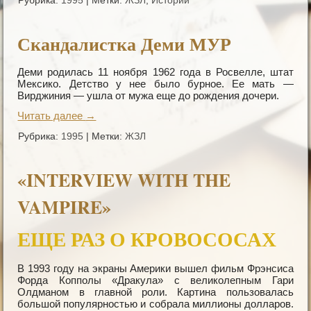
Рубрика:
1995
|
Метки:
ЖЗЛ
,
Истории
Скандалистка Деми МУР
Деми родилась 11 ноября 1962 года в Росвелле, штат
Мексико. Детство у нее было бурное. Ее мать —
Вирджиния — ушла от мужа еще до рождения дочери.
Читать далее
→
Рубрика:
1995
|
Метки:
ЖЗЛ
«INTERVIEW WITH THE
VAMPIRE»
ЕЩЕ РАЗ О КРОВОСОСАХ
В 1993 году на экраны Aмерики вышел фильм Фрэнсиса
Форда Копполы «Дракула» с великолепным Гари
Олдманом в главной роли. Картина пользовалась
большой популярностью и собрала миллионы долларов.