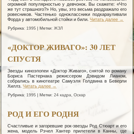
огромной популярностью у девчонок. Вы скажете: «Что
же тут страшного?» Но, увы, это весьма раздражало его
ровесников. Частенько однокласcники подкарауливали
Форда у автомобильной стойки и били.
Читать далее
→
Рубрика:
1995
|
Метки:
ЖЗЛ
«ДОКТОР ЖИВАГО»: 30 ЛЕТ
СПУСТЯ
Звезды киноэпопеи «Доктор Живаго», снятой по роману
Бориса Пастернака режиссером Дэвидом Лианом,
собрались в кинотеатре Самуэля Голдвина в Беверли
Хиллз.
Читать далее
→
Рубрика:
1995
|
Метки:
24 кадра
,
Оскар
РОД И ЕГО РОДНЯ
Счастливые и загоревшие рок-звезды Род Стюарт и его
жена, модель Рэчел Хантер прилетели в Канны, где