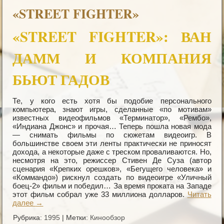
«STREET FIGHTER»
«STREET FIGHTER»: ВАН
ДАММ И КОМПАНИЯ
БЬЮТ ГАДОВ
Те, у кого есть хотя бы подобие персонального
компьютера, знают игры, сделанные «по мотивам»
известных видеофильмов «Терминатор», «Рембо»,
«Индиана Джонс» и прочая… Теперь пошла новая мода
— снимать фильмы по сюжетам видеоигр. В
большинстве своем эти ленты практически не приносят
дохода, а некоторые даже с треском проваливаются. Но,
несмотря на это, режиссер Стивен Де Суза (автор
сценария «Крепких орешков», «Бегущего человека» и
«Коммандо») рискнул создать по видеоигре «Уличный
боец-2» фильм и победил… За время проката на Западе
этот фильм собрал уже 33 миллиона долларов.
Читать
далее
→
Рубрика:
1995
|
Метки:
Кинообзор