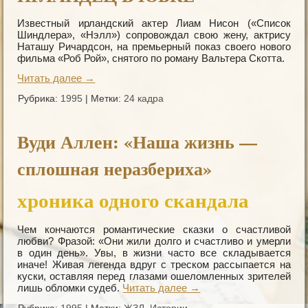
Известный ирландский актер Лиам Нисон («Список
Шиндлера», «Нэлл») сопровождал свою жену, актрису
Наташу Ричардсон, на премьерный показ своего нового
фильма «Роб Рой», снятого по роману Вальтера Скотта.
Читать далее
→
Рубрика:
1995
|
Метки:
24 кадра
Вуди Аллен: «Наша жизнь —
сплошная неpазбеpиха»
хроника одного скандала
Чем кончаются романтические сказки о счастливой
любви? Фразой: «Они жили долго и счастливо и умерли
в один день». Увы, в жизни часто все складывается
иначе! Живая легенда вдруг с треском рассыпается на
куски, оставляя перед глазами ошеломленных зрителей
лишь обломки судеб.
Читать далее
→