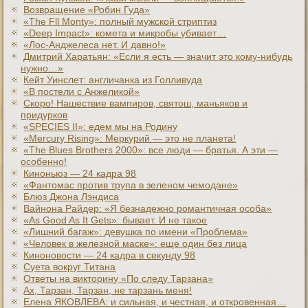
Возвращение «Робин Гуда»
«The Fll Monty»: полный мужской стриптиз
«Deep Impact»: комета и микробы убивает…
«Лос-Анджелеса нет. И давно!»
Дмитрий Харатьян: «Если я есть — значит это кому-нибудь
нужно…»
Кейт Уинслет: англичанка из Голливуда
«В постели с Анжеликой»
Скоро! Нашествие вампиров, святош, маньяков и
придурков
«SPECIES II»: едем мы на Родину
«Mercury Rising»: Меркурий — это не планета!
«The Blues Brothers 2000»: все люди — братья. А эти —
особенно!
Киноньюз — 24 кадра 98
«Фантомас против трупа в зеленом чемодане»
Блюз Джона Лэндиса
Вайнона Райдер: «Я безнадежно романтичная особа»
«As Good As It Gets»: бывает. И не такое
«Лишний багаж»: девушка по имени «Проблема»
«Человек в железной маске»: еще один без лица
Киноновости — 24 кадра в секунду 98
Суета вокруг Титана
Ответы на викторину «По следу Тарзана»
Ах, Тарзан, Тарзан, не тарзань меня!
Елена ЯКОВЛЕВА: и сильная, и честная, и откровенная…