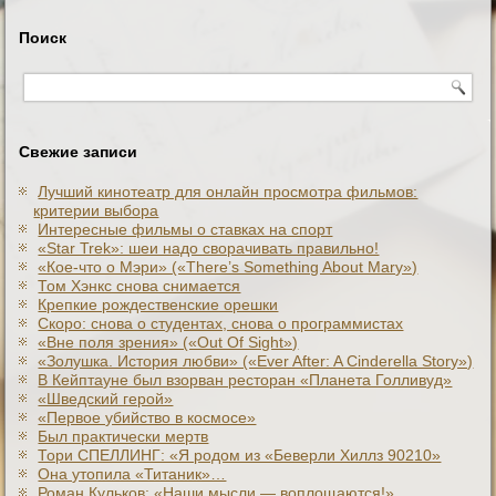
Поиск
Свежие записи
Лучший кинотеатр для онлайн просмотра фильмов:
критерии выбора
Интересные фильмы о ставках на спорт
«Star Trek»: шеи надо сворачивать правильно!
«Кое-что о Мэри» («There’s Something About Mary»)
Том Хэнкс снова снимается
Крепкие рождественские орешки
Скоро: снова о студентах, снова о программистах
«Вне поля зрения» («Out Of Sight»)
«Золушка. История любви» («Ever After: A Cinderеlla Story»)
В Кейптауне был взорван ресторан «Планета Голливуд»
«Шведский герой»
«Первое убийство в космосе»
Был практически мертв
Тори СПЕЛЛИНГ: «Я родом из «Беверли Хиллз 90210»
Она утопила «Титаник»…
Роман Кульков: «Наши мысли — воплощаются!»