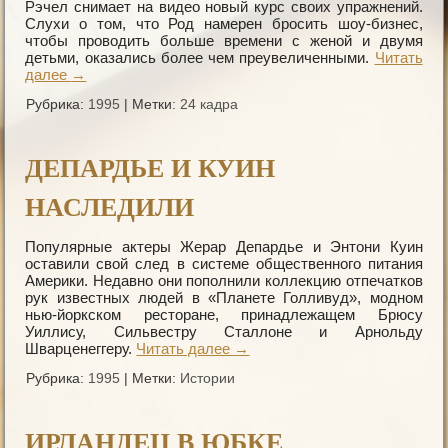
Рэчел снимает на видео новый курс своих упражнений.
Слухи о том, что Род намерен бросить шоу-бизнес,
чтобы проводить больше времени с женой и двумя
детьми, оказались более чем преувеличенными.
Читать
далее
→
Рубрика:
1995
|
Метки:
24 кадра
ДЕПАРДЬЕ И КУИН
НАСЛЕДИЛИ
Популярные актеры Жерар Депардье и Энтони Куин
оставили свой след в системе общественного питания
Америки. Недавно они пополнили коллекцию отпечатков
рук известных людей в «Планете Голливуд», модном
нью-йоркском ресторане, принадлежащем Брюсу
Уиллису, Сильвестру Сталлоне и Арнольду
Шварценеггеру.
Читать далее
→
Рубрика:
1995
|
Метки:
Истории
ИРЛАНДЕЦ В ЮБКЕ