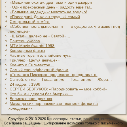
«Мышиная охота»: два тома и один джерри
«Один прекрасный день»: радость еще та!..
«Большие надежды»: мечтать не вредно!
«Последний Дон»: он трудный самый
Смертельный комбат
«Собственность дьявола»: я — то существо, что живет под
лестницей»
«Шакал»: далеко не «Святой»…
Пантеон ужасов
MTV Movie Awards 1998
Кошмарные факты
Частные горы и альпийские луга
Триллер «Целуя девушек»
Кое-что о Сильвестре…
Самый спецэффектный фильм
«Томагавк Пикчерз» продолжает представлять
Святой: он же — Гоша, он же — Гога, он же — Жора…
24 кадра… 1998
СЕРГЕЙ БЕЗРУКОВ: «Пародировать — мое хобби!»
Что бы мы делали без Америки…
Великолепная десятка
Мама до сих пор наклеивает все мои фотки на
холодильник
Copyright © 2010-2026
Кинообзоры, статьи, рецензии, интервью
.
Все права защищены. Цитирование возможно только с письменного