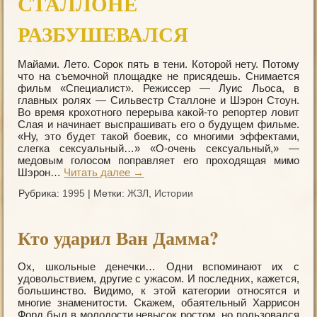
СТАЛЛОНЕ
РАЗБУШЕВАЛСЯ
Майами. Лето. Сорок пять в тени. Которой нету. Потому
что на съемочной площадке не присядешь. Снимается
фильм «Специалист». Режиссер — Луис Льоса, в
главных ролях — Сильвестр Сталлоне и Шэрон Стоун.
Во время крохотного перерыва какой-то репортер ловит
Слая и начинает выспрашивать его о будущем фильме.
«Ну, это будет такой боевик, со многими эффектами,
слегка сексуальный…» «О-очень сексуальный,» —
медовым голосом поправляет его проходящая мимо
Шэрон…
Читать далее
→
Рубрика:
1995
|
Метки:
ЖЗЛ
,
Истории
Кто удаpил Ван Дамма?
Ох, школьные денечки… Oдни вспоминают их с
удовольствием, другие с ужасом. И последних, кажется,
большинство. Видимо, к этой категории относятся и
многие знаменитости. Cкажем, обаятельный Харрисон
Форд был в молодости невысок ростом, но пользовался